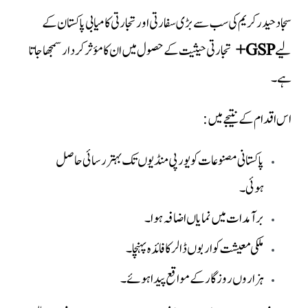
سجاد حیدر کریم کی سب سے بڑی سفارتی اور تجارتی کامیابی پاکستان کے
لیے
GSP+
تجارتی حیثیت کے حصول میں ان کا مؤثر کردار سمجھا جاتا
ہے۔
اس اقدام کے نتیجے میں:
پاکستانی مصنوعات کو یورپی منڈیوں تک بہتر رسائی حاصل
ہوئی۔
برآمدات میں نمایاں اضافہ ہوا۔
ملکی معیشت کو اربوں ڈالر کا فائدہ پہنچا۔
ہزاروں روزگار کے مواقع پیدا ہوئے۔