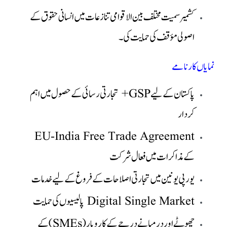
کشمیر سمیت مختلف بین الاقوامی تنازعات میں انسانی حقوق کے
اصولی مؤقف کی حمایت کی۔
نمایاں کارنامے
پاکستان کے لیے GSP+ تجارتی رسائی کے حصول میں اہم
کردار
EU-India Free Trade Agreement
کے مذاکرات میں فعال شرکت
یورپی یونین میں تجارتی اصلاحات کے فروغ کے لیے خدمات
Digital Single Market پالیسیوں کی حمایت
چھوٹے اور درمیانے درجے کے کاروبار (SMEs) کے