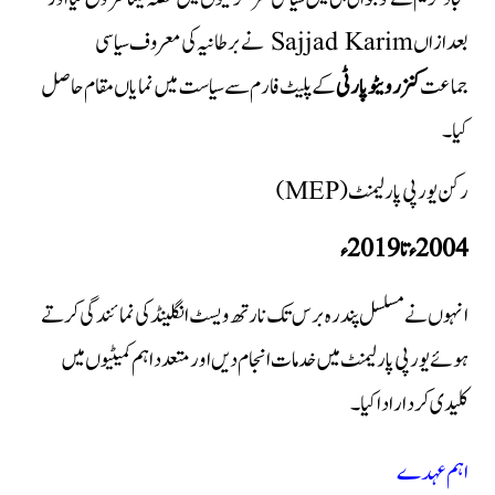
بعد ازاں Sajjad Karim نے برطانیہ کی معروف سیاسی
جماعت
کنزرویٹو پارٹی
کے پلیٹ فارم سے سیاست میں نمایاں مقام حاصل
کیا۔
رکن یورپی پارلیمنٹ (MEP)
2004ء تا 2019ء
انہوں نے مسلسل پندرہ برس تک نارتھ ویسٹ انگلینڈ کی نمائندگی کرتے
ہوئے یورپی پارلیمنٹ میں خدمات انجام دیں اور متعدد اہم کمیٹیوں میں
کلیدی کردار ادا کیا۔
اہم عہدے