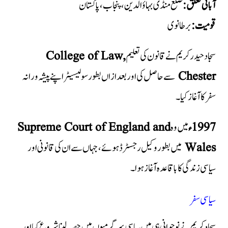
آبائی تعلق:
ضلع منڈی بہاؤالدین، پنجاب، پاکستان
قومیت:
برطانوی
سجاد حیدر کریم نے قانون کی تعلیم
College of Law,
Chester
سے حاصل کی اور بعد ازاں بطور سولیسیٹر اپنے پیشہ ورانہ
سفر کا آغاز کیا۔
1997ء
میں وہ
Supreme Court of England and
Wales
میں بطور وکیل رجسٹرڈ ہوئے، جہاں سے ان کی قانونی اور
سیاسی زندگی کا باقاعدہ آغاز ہوا۔
سیاسی سفر
سجاد کریم نے نوجوانی ہی میں سیاسی سرگرمیوں میں حصہ لینا شروع کیا اور