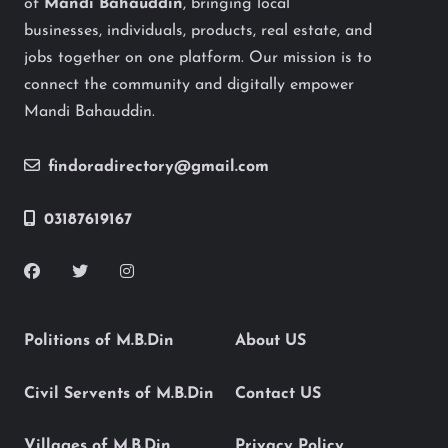
of
Mandi Bahauddin
, bringing local
businesses, individuals, products, real estate, and
jobs together on one platform. Our mission is to
connect the community and digitally empower
Mandi Bahauddin.
findoradirectory@gmail.com
03187619167
Politions of M.B.Din
About US
Civil Servents of M.B.Din
Contact US
Villages of M.B.Din
Privacy Policy