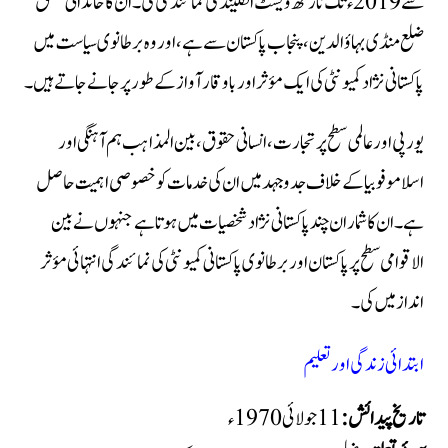
سے 2019ء تک نارتھ ویسٹ انگلینڈ کی نمائندگی کی۔ ان کا خاندانی تعلق
ضلع منڈی بہاؤالدین، پنجاب پاکستان سے ہے، اور وہ برطانوی سیاست میں
پاکستانی نژاد کمیونٹی کی ایک مؤثر اور باوقار آواز کے طور پر جانے جاتے ہیں۔
یورپی اور عالمی سطح پر تجارت، انسانی حقوق، بین المذاہب ہم آہنگی اور
اسلاموفوبیا کے خلاف جدوجہد میں ان کی خدمات کو خصوصی اہمیت حاصل
ہے۔ ان کا شمار ان چند پاکستانی نژاد شخصیات میں ہوتا ہے جنہوں نے بین
الاقوامی سطح پر پاکستان اور برطانوی پاکستانی کمیونٹی کی نمائندگی انتہائی مؤثر
انداز میں کی۔
ابتدائی زندگی اور تعلیم
تاریخ پیدائش: