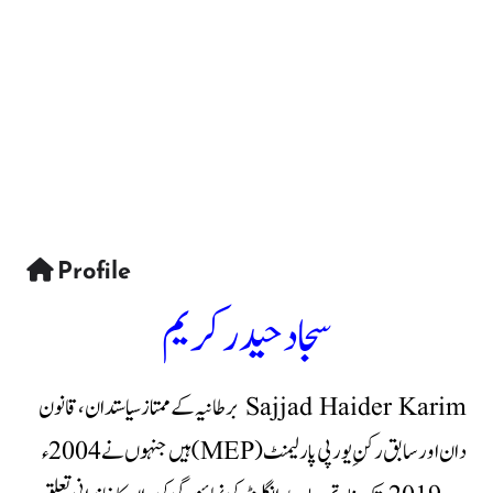
Profile
سجاد حیدر کریم
Sajjad Haider Karim برطانیہ کے ممتاز سیاستدان، قانون
دان اور سابق رکنِ یورپی پارلیمنٹ (MEP) ہیں جنہوں نے 2004ء