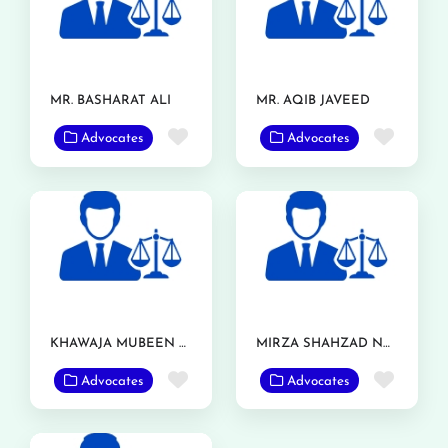
MR. BASHARAT ALI
MR. AQIB JAVEED
Favorite
Favor
Advocates
Advocates
KHAWAJA MUBEEN HASSAN
MIRZA SHAHZAD NASIR
Favorite
Favor
Advocates
Advocates