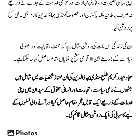
اپنی سیاسی بصیرت، سفارتی مہارت اور عوامی خدمت کے جذبے کے ذریعے
نہ صرف برطانیہ بلکہ پاکستان اور خصوصاً منڈی بہاؤالدین کا نام بھی عالمی سطح
پر روشن کیا۔
ان کی زندگی اس بات کی روشن مثال ہے کہ محنت، قابلیت اور اصولی
سیاست کے ذریعے بین الاقوامی سطح پر نمایاں مقام حاصل کیا جا سکتا ہے۔
سجاد حیدر کریم ضلع منڈی بہاؤالدین کی اُن ممتاز شخصیات میں شامل ہیں
جنہوں نے عالمی سیاست، تجارت اور انسانی حقوق کے میدان میں اپنی
خدمات کے ذریعے ایک قابلِ فخر مقام حاصل کیا اور آنے والی نسلوں کے
لیے کامیابی کی ایک روشن مثال قائم کی۔
Photos