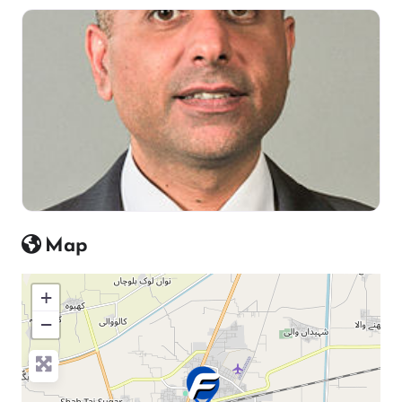
Map
+
−
Press Enter key to search