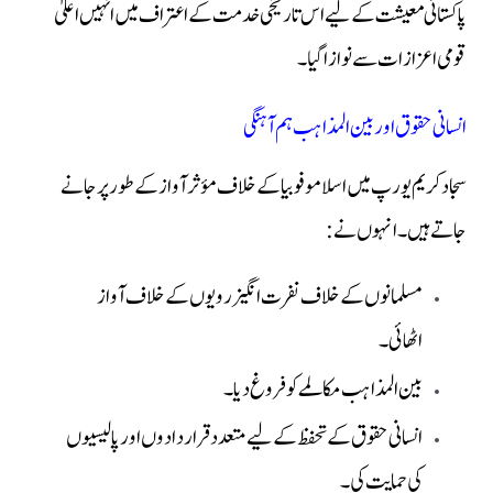
پاکستانی معیشت کے لیے اس تاریخی خدمت کے اعتراف میں انہیں اعلیٰ
قومی اعزازات سے نوازا گیا۔
انسانی حقوق اور بین المذاہب ہم آہنگی
سجاد کریم یورپ میں اسلاموفوبیا کے خلاف مؤثر آواز کے طور پر جانے
جاتے ہیں۔ انہوں نے:
مسلمانوں کے خلاف نفرت انگیز رویوں کے خلاف آواز
اٹھائی۔
بین المذاہب مکالمے کو فروغ دیا۔
انسانی حقوق کے تحفظ کے لیے متعدد قراردادوں اور پالیسیوں
کی حمایت کی۔