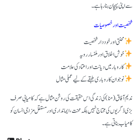
سے اپنی پہچان بنا رہا ہے۔
شخصیت اور خصوصیات
محنتی اور خوددار شخصیت
خوش اخلاق اور ملنسار رویہ
کاروبار میں دیانت اور اعتماد کی علامت
نوجوان کاروباری طبقے کے لیے عملی مثال
ندیم آفاق (منا) کی زندگی اس حقیقت کی روشن مثال ہے کہ کامیابی صرف
بڑی ڈگریوں کی محتاج نہیں بلکہ محنت، ایمانداری اور مستقل مزاجی انسان کو
کامیاب بناتی ہے۔