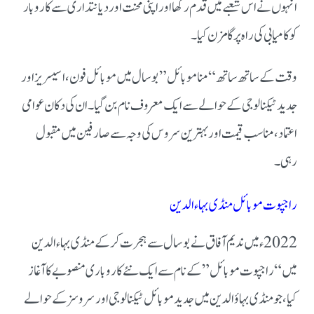
انہوں نے اس شعبے میں قدم رکھا اور اپنی محنت اور دیانتداری سے کاروبار
کو کامیابی کی راہ پر گامزن کیا۔
وقت کے ساتھ ساتھ “منا موبائل” بوسال میں موبائل فون، اسیسریز اور
جدید ٹیکنالوجی کے حوالے سے ایک معروف نام بن گیا۔ ان کی دکان عوامی
اعتماد، مناسب قیمت اور بہترین سروس کی وجہ سے صارفین میں مقبول
رہی۔
راجپوت موبائل منڈی بہاءالدین
2022ء میں ندیم آفاق نے بوسال سے ہجر ت کر کے منڈی بہاءالدین
میں “راجپوت موبائل” کے نام سے ایک نئے کاروباری منصوبے کا آغاز
کیا، جو منڈی بہاؤالدین میں جدید موبائل ٹیکنالوجی اور سروسز کے حوالے