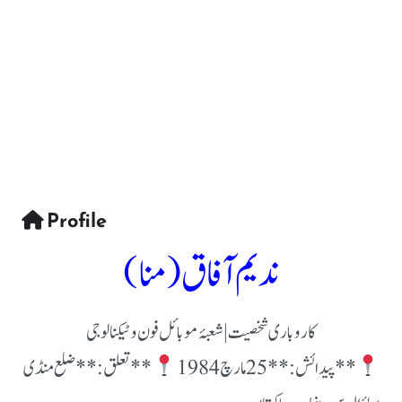
Profile
ندیم آفاق (منا)
کاروباری شخصیت | شعبۂ موبائل فون و ٹیکنالوجی
**پیدائش:** 25 مارچ 1984
**تعلق:** ضلع منڈی