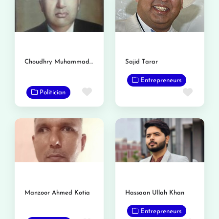
Choudhry Muhammad Ashraf
Sajid Tarar
Entrepreneurs
Favorite
Favor
Politician
Manzoor Ahmed Kotia
Hassaan Ullah Khan
Entrepreneurs