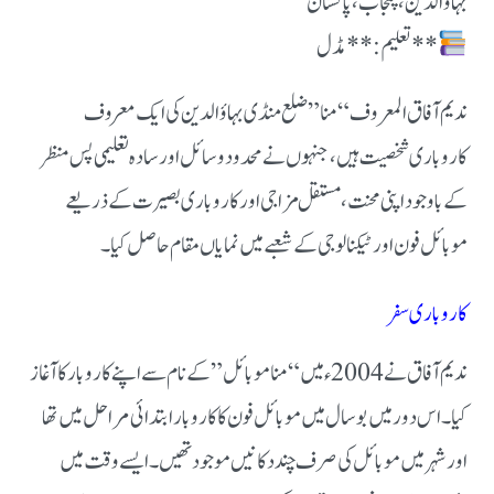
بہاؤالدین، پنجاب، پاکستان
**تعلیم:** مڈل
ندیم آفاق المعروف “منا” ضلع منڈی بہاؤالدین کی ایک معروف
کاروباری شخصیت ہیں، جنہوں نے محدود وسائل اور سادہ تعلیمی پس منظر
کے باوجود اپنی محنت، مستقل مزاجی اور کاروباری بصیرت کے ذریعے
موبائل فون اور ٹیکنالوجی کے شعبے میں نمایاں مقام حاصل کیا۔
کاروباری سفر
ندیم آفاق نے 2004ء میں “منا موبائل” کے نام سے اپنے کاروبار کا آغاز
کیا۔ اس دور میں بوسال میں موبائل فون کا کاروبار ابتدائی مراحل میں تھا
اور شہر میں موبائل کی صرف چند دکانیں موجود تھیں۔ ایسے وقت میں