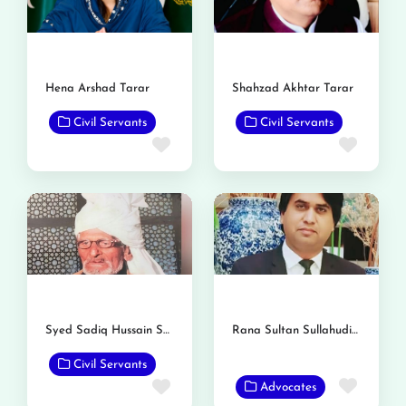
Hena Arshad Tarar
Shahzad Akhtar Tarar
Civil Servants
Civil Servants
Favorite
Favor
Syed Sadiq Hussain Shah
Rana Sultan Sullahudin Khan
Civil Servants
Favor
Favorite
Advocates