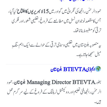
حمود الرحمٰن رانجھا کی نگرانی میں گوادر میں
15 لائبریریوں کا افتتاح
کیا گیا،
جس کا مقصد نوجوان نسل میں مطالعے کے فروغ، تعلیمی شعور اور فکری
ترقی کو مضبوط بنانا تھا۔
یہ منصوبہ بلوچستان میں تعلیمی و سماجی ترقی کے حوالے سے ایک اہم سنگِ
میل سمجھا جاتا ہے۔
ایم ڈی BTEVTA بلوچستان
بطور
Managing Director BTEVTA بلوچستان
، حمود
الرحمٰن رانجھا فنی تعلیم اور ووکیشنل ٹریننگ کے فروغ کے لیے سرگرم عمل
ہیں۔