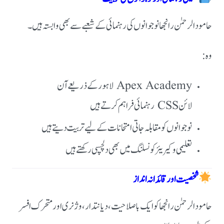
حامود الرحمٰن رانجھا نوجوانوں کی رہنمائی کے شعبے سے بھی وابستہ ہیں۔
وہ:
Apex Academy لاہور کے ذریعے آن
لائن CSS رہنمائی فراہم کرتے ہیں
نوجوانوں کو مقابلہ جاتی امتحانات کے لیے تربیت دیتے ہیں
تعلیمی و کیریئر کونسلنگ میں بھی دلچسپی رکھتے ہیں
شخصیت اور قائدانہ انداز
حامود الرحمٰن رانجھا کو ایک باصلاحیت، دیانتدار، وژنری اور متحرک افسر