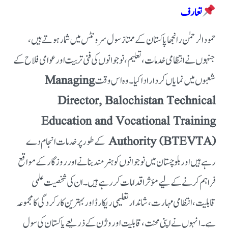
تعارف
حمود الرحمٰن رانجھا پاکستان کے ممتاز سول سرونٹس میں شمار ہوتے ہیں،
جنہوں نے انتظامی خدمات، تعلیم، نوجوانوں کی فنی تربیت اور عوامی فلاح کے
شعبوں میں نمایاں کردار ادا کیا۔ وہ اس وقت
Managing
Director, Balochistan Technical
Education and Vocational Training
Authority (BTEVTA)
کے طور پر خدمات انجام دے
رہے ہیں اور بلوچستان میں نوجوانوں کو ہنر مند بنانے اور روزگار کے مواقع
فراہم کرنے کے لیے مؤثر اقدامات کر رہے ہیں۔
ان کی شخصیت علمی
قابلیت، انتظامی مہارت، شاندار تعلیمی ریکارڈ اور بہترین کارکردگی کا مجموعہ
ہے۔ انہوں نے اپنی محنت، قابلیت اور وژن کے ذریعے پاکستان کی سول