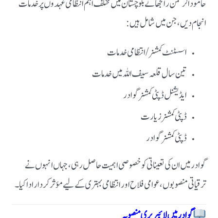
حامود الرحمٰن رانجھا نے بلوچستان میں مختلف اہم انتظامی عہدوں پر خدمات
انجام دیں، جن میں شامل ہیں:
اسسٹنٹ کمشنر / انتظامی خدمات
تین سال قلعہ سیف اللہ میں خدمات
ایڈیشنل ڈپٹی کمشنر گوادر
ڈپٹی کمشنر زیارت
ڈپٹی کمشنر گوادر
گوادر میں ان کی تعیناتی کو خصوصی اہمیت حاصل رہی، جہاں انہوں نے
ترقیاتی منصوبوں، عوامی فلاح اور انتظامی بہتری کے لیے مؤثر کردار ادا کیا۔
گوادر میں لائبریری منصوبہ