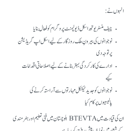
انہوں نے:
چیف منسٹر یوتھ اسکل ڈیولپمنٹ پروگرام کو فعال بنایا
نوجوانوں کی بیرونِ ملک روزگار کے لیے اسکل اپ گریڈیشن
پر توجہ دی
ادارے کی کارکردگی بہتر بنانے کے لیے اصلاحاتی اقدامات
کیے
نوجوانوں کو جدید ٹیکنیکل مہارتوں سے آراستہ کرنے کی
پالیسیوں پر کام کیا
ان کی قیادت میں BTEVTA بلوچستان میں فنی تعلیم اور ہنر مندی
کے شعبے میں نمایاں پیش رفت کر رہا ہے۔