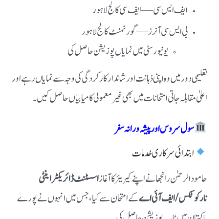
ایف ایس سی — ایف سی کالج لاہور
بی ایس سی آنرز — گورنمنٹ کالج لاہور
یونیورسٹی میں نمایاں پوزیشن حاصل کی
تعلیمی دور میں وہ اپنی ذہانت اور شاندار کارکردگی کی وجہ سے نمایاں رہے اور
اعلیٰ مقابلہ جاتی امتحانات میں بھی غیر معمولی کامیابیاں حاصل کیں۔
سول سروس اور پیشہ ورانہ سفر
ابتدائی سرکاری خدمات
حامود الرحمٰن رانجھا نے اپنے کیریئر کا آغاز
اسسٹنٹ ڈائریکٹر اینٹی
نارکوٹکس / ایف آئی اے
کے امتحان سے کیا، جس میں انہوں نے پورے
پاکستان میں ٹاپ پوزیشن حاصل کی۔