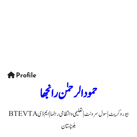
Profile
حمود الرحمٰن رانجھا
بیوروکریٹ | سول سرونٹ | تعلیمی و انتظامی رہنما | ایم ڈی BTEVTA
بلوچستان