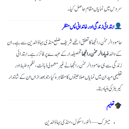
سروس میں نمایاں مقام حاصل کیا۔
ابتدائی زندگی اور خاندانی پس منظر
حامود الرحمٰن رانجھا کا تعلق انھے شریف ضلع منڈی بہاؤالدین سے ہے۔
ان
کے والد
ضیاء الرحمٰن رانجھا
تحصیلدار کے عہدے پر فائز رہے۔
ابتدائی
زندگی سے ہی حامود الرحمٰن رانجھا نے غیر معمولی ذہانت، نظم و ضبط اور
تعلیمی میدان میں نمایاں صلاحیتوں کا مظاہرہ کیا، جو بعد ازاں ان کے شاندار
کیریئر کی بنیاد بنا۔
تعلیم
میٹرک — النور اسکول، منڈی بہاؤالدین