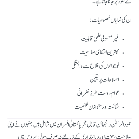
کے طور پر جانا جاتا ہے۔
ان کی نمایاں خصوصیات:
غیر معمولی علمی قابلیت
بہترین انتظامی صلاحیت
نوجوانوں کی فلاح سے وابستگی
اصلاحات پر یقین
عوام دوست طرزِ حکمرانی
شائستہ اور متوازن شخصیت
حمود الرحمٰن رانجھا اُن قابل فخر پاکستانی افسران میں شامل ہیں جنہوں نے اپنی
صلاحیت، محنت اور دیانتداری کے ذریعے نہ صرف سول سروس میں