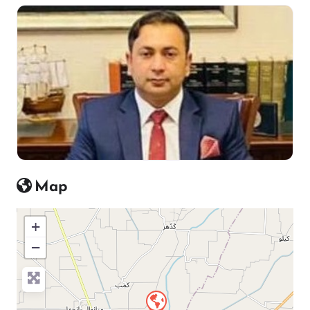
Map
+
−
Press Enter key to search