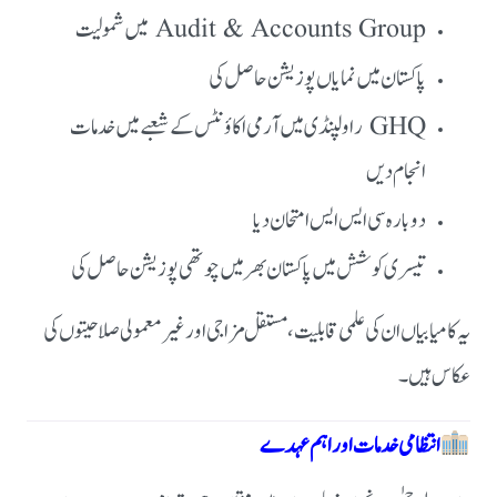
Audit & Accounts Group میں شمولیت
پاکستان میں نمایاں پوزیشن حاصل کی
GHQ راولپنڈی میں آرمی اکاؤنٹس کے شعبے میں خدمات
انجام دیں
دوبارہ سی ایس ایس امتحان دیا
تیسری کوشش میں پاکستان بھر میں چوتھی پوزیشن حاصل کی
یہ کامیابیاں ان کی علمی قابلیت، مستقل مزاجی اور غیر معمولی صلاحیتوں کی
عکاس ہیں۔
انتظامی خدمات اور اہم عہدے