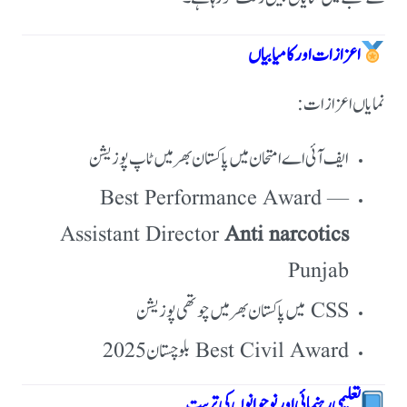
اعزازات اور کامیابیاں
نمایاں اعزازات:
ایف آئی اے امتحان میں پاکستان بھر میں ٹاپ پوزیشن
Best Performance Award —
Assistant Director
Anti narcotics
Punjab
CSS میں پاکستان بھر میں چوتھی پوزیشن
Best Civil Award بلوچستان 2025
تعلیمی رہنمائی اور نوجوانوں کی تربیت