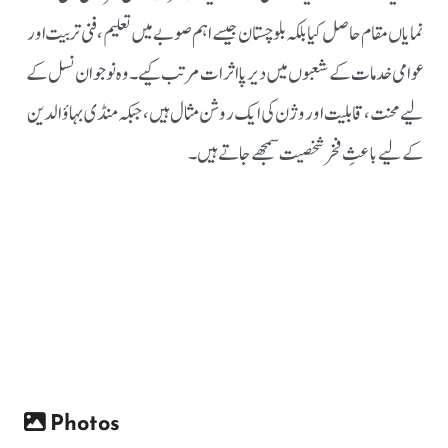
نمایاں مقام حاصل کیا بلکہ بلوچستان جیسے اہم صوبے میں تعلیم، فنی تربیت اور
عوامی خدمات کے شعبوں میں دیرپا اثرات مرتب کیے۔
وہ نوجوان نسل کے
لیے محنت، قابلیت اور وژن کی ایک روشن مثال ہیں، جبکہ منڈی بہاؤالدین
کے لیے باعثِ فخر شخصیت سمجھے جاتے ہیں۔
Photos