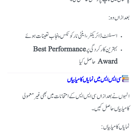
بعد ازاں وہ:
اسسٹنٹ ڈائریکٹر، اینٹی نارکوٹکس پنجاب تعینات ہوئے
بہترین کارکردگی پر
Best Performance
Award
حاصل کیا
سی ایس ایس میں نمایاں کامیابیاں
انہوں نے بعد ازاں سی ایس ایس کے امتحانات میں بھی غیر معمولی
کامیابیاں حاصل کیں۔
نمایاں کامیابیاں: