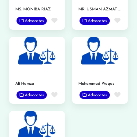
MS. MONIBA RIAZ
MR. USMAN AZMAT CHOUDERY
Favorite
Favor
Advocates
Advocates
Ali Hamza
Muhammad Waqas
Favorite
Favor
Advocates
Advocates