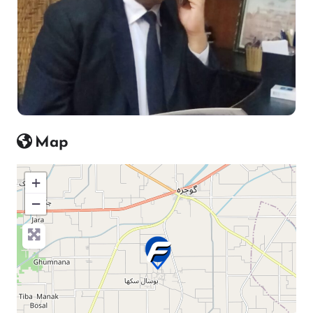
Map
+
−
Press Enter key to search