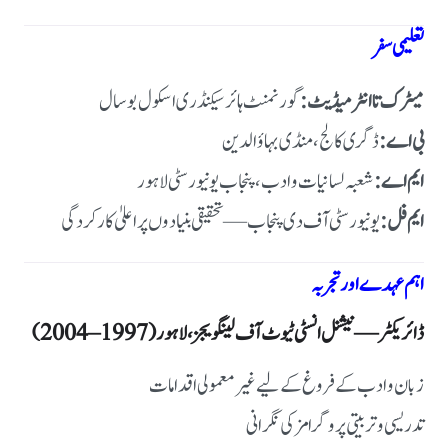
تعلیمی سفر
میٹرک تا انٹر میڈیٹ:
گورنمنٹ ہائر سیکنڈری اسکول بوسال
بی اے:
ڈگری کالج، منڈی بہاؤالدین
ایم اے:
شعبہ لسانیات و ادب، پنجاب یونیورسٹی لاہور
ایم فل:
یونیورسٹی آف دی پنجاب—تحقیقی بنیادوں پر اعلیٰ کارکردگی
اہم عہدے اور تجربہ
ڈائریکٹر — نیشنل انسٹی ٹیوٹ آف لینگویجز، لاہور (1997–2004)
زبان و ادب کے فروغ کے لیے غیر معمولی اقدامات
تدریسی و تربیتی پروگرامز کی نگرانی