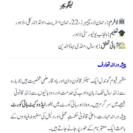
لینگویجز
لا فرم:
رحمان لاء چیمبرز، 22 رحمان اسٹریٹ، اولڈ انارکلی، لاہور
تعلیم:
پنجاب یونیورسٹی لاہور
آبائی تعلق:
بوسال، منڈی بہاؤالدین
پیشہ ورانہ تعارف
مظہر قیوم گوندل ایک سینئر قانون دان اور باوقار علمی شخصیت ہیں جو بارہ
سے زائد سال تک زبان و ادب کی خدمت اور دو دہائیوں سے زائد قانونی
شعبے میں سرگرم ہیں۔
وہ لاہور ہائی کورٹ میں بطور
ایڈووکیٹ ہائی کورٹ
پیشہ ورانہ مہارت، اعلیٰ قانونی حکمتِ عملی اور دلیل کی مضبوط بنیادوں کے
باعث ایک معتبر نام کے طور پر جانے جاتے ہیں۔