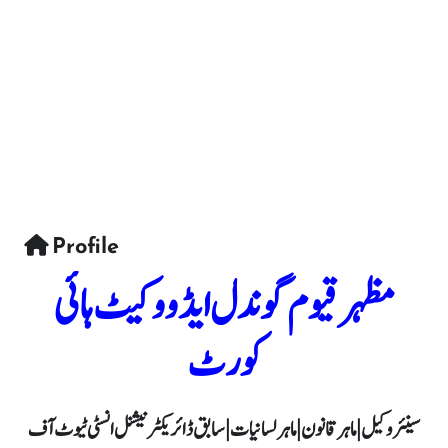
Profile
مظہر قیوم گوندل ایڈووکیٹ ہائی
کورٹ
سینئر وکیل | ماہر قانون | ماہر لسانیات | سابق ڈائریکٹر نیشنل انسٹی ٹیوٹ آف