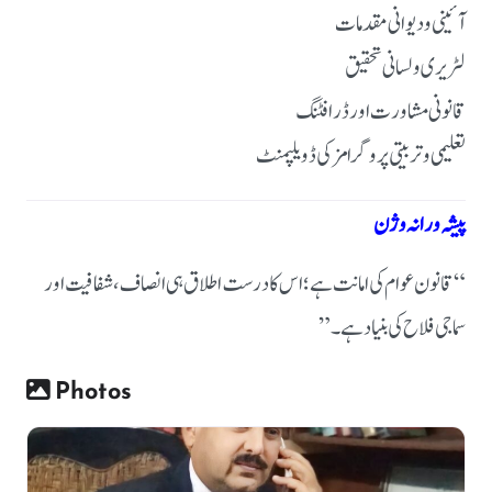
آئینی و دیوانی مقدمات
لٹریری و لسانی تحقیق
قانونی مشاورت اور ڈرافٹنگ
تعلیمی و تربیتی پروگرامز کی ڈویلپمنٹ
پیشہ ورانہ وژن
“قانون عوام کی امانت ہے؛ اس کا درست اطلاق ہی انصاف، شفافیت اور
سماجی فلاح کی بنیاد ہے۔”
Photos