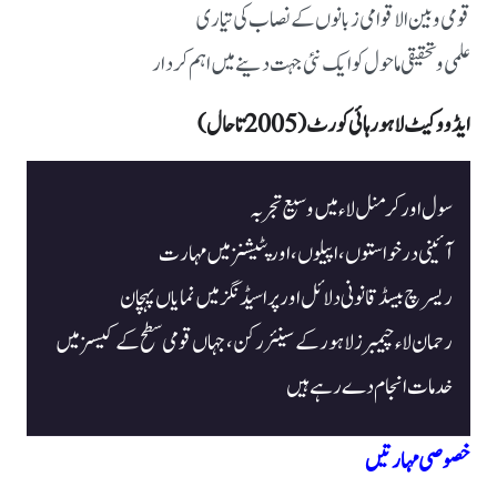
قومی و بین الاقوامی زبانوں کے نصاب کی تیاری
علمی و تحقیقی ماحول کو ایک نئی جہت دینے میں اہم کردار
ایڈووکیٹ لاہور ہائی کورٹ (2005 تا حال)
سول اور کرمنل لاء میں وسیع تجربہ

آئینی درخواستوں، اپیلوں، اور پٹیشنز میں مہارت

ریسرچ بیسڈ قانونی دلائل اور پراسیڈنگز میں نمایاں پہچان

خدمات انجام دے رہے ہیں
خصوصی مہارتیں