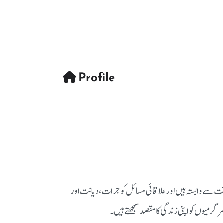
Profile
ت سے وابستہ ہیں اور علاقائی مسائل کو جرات، دیانت اور
رمیوں کو اپنی زندگی کا مقصد سمجھتے ہیں۔