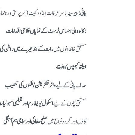
بانی:
پیر سید یاسر عرفات ایڈووکیٹ (سرپرستی و رہنما
کالو والی احساس ٹرسٹ کے نمایاں فلاحی اقدامات:
مستحق خاندانوں میں
رات کے اندھیرے میں راشن کی ت
ہیلتھ کیمپس
کا انعقاد
صاف پانی کے لیے
واٹر فلٹریشن / نلکوں کی تنصیب
مستحق بچوں کے لیے
اسکول یونیفارم اور تعلیمی سہولیا
گاؤں اور گردونواح میں
صلح صفائی اور سماجی ہم آہنگی