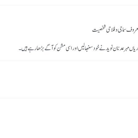
روف سماجی و فلاحی شخصیت
اریاں مہر عدنان نوید نے خود سنبھالیں اور اسی مشن کو آگے بڑھا رہے ہیں۔