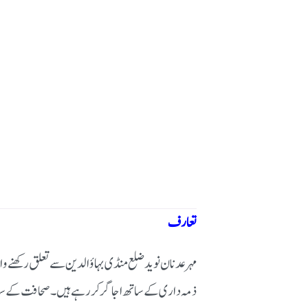
تعارف
مہر عدنان نوید ضلع منڈی بہاؤالدین سے تعلق رکھنے و
ذمہ داری کے ساتھ اجاگر کر رہے ہیں۔ صحافت کے ساتھ س