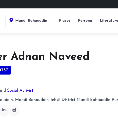
Mandi Bahauddin
Places
Persona
Literatur
r Adnan Naveed
4737
and
Social Activist
uddin, Mandi Bahauddin Tehsil District
Mandi Bahauddin
Pu