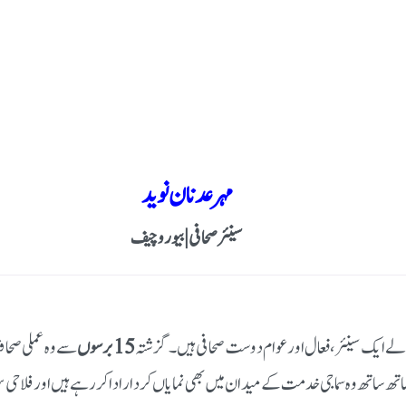
مہر عدنان نوید
سینئر صحافی | بیورو چیف
الے ایک سینئر، فعال اور عوام دوست صحافی ہیں۔ گزشتہ
15 برسوں
سے وہ عملی صحاف
اتھ وہ سماجی خدمت کے میدان میں بھی نمایاں کردار ادا کر رہے ہیں اور فلاحی سرگ