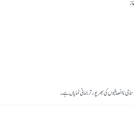
از
ماجی ناانصافیوں کی بھرپور ترجمانی نمایاں ہے۔