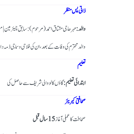
ذاتی پس منظر
والد:
مہر حاجی مشتاق احمد (مرحوم) :
سابق چیئرمین |
مع
والد محترم کی وفات کے بعد، ان کی فلاحی و سماجی ذمہ د
تعلیم
ابتدائی تعلیم:
گاؤں کالو والی شریف سے حاصل کی
صحافتی کیریئر
صحافت کا عملی آغاز
15 سال قبل