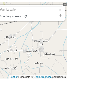
Enter key to search
Leaflet
| Map data ©
OpenStreetMap
contributors