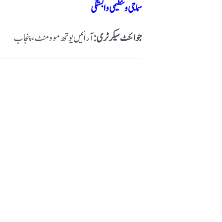
سماجی و تنظیمی وابستگی
جوائنٹ سیکرٹری:
آرائیں یوتھ موومنٹ، پنجاب