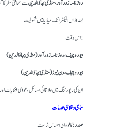
روزنامہ زور آور، منڈی بہاؤالدین
سے صحافتی سفر کا آغ
بعد ازاں الیکٹرانک میڈیا میں شمولیت
اس وقت:
بیورو چیف، روزنامہ زور آور (منڈی بہاؤالدین)
بیورو چیف، ون نیوز (منڈی بہاؤالدین)
ان کی رپورٹنگ میں علاقائی مسائل، عوامی شکایات اور س
سماجی و فلاحی خدمات
صدر:
کالو والی احساس ٹرسٹ