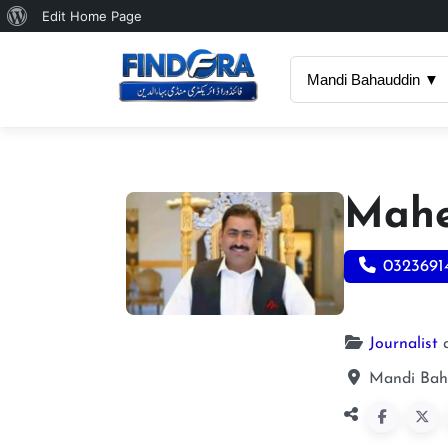
About
Edit Home Page
WordPress
Mandi Bahauddin ▼
Mahe
0323691
Journalist
Mandi Baha