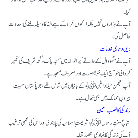
کیا۔
آپ نے ہزاروں نہیں بلکہ لاکھوں افراد کے لیے شفا کا وسیلہ بننے کی سعادت
حاصل کی۔
دینی و سماجی خدمات
آپ نے منگووال کے علاقے کیرانوالہ میں مسجد پاک وگھہ شریف کی تعمیر
کروائی جو آج ایک خوبصورت اور معروف مسجد ہے۔
آپ انجمن میلاد النبی ﷺ کے بانیان میں شامل تھے، جو پاکستان سمیت
بیرونِ ممالک میں بھی فعال ہے۔
زندگی کا نصب العین
اتباعِ سنتِ رسول ﷺ، شریعتِ اسلامیہ کی پابندی اور اس کی عملی ترغیب
آپ کی زندگی کا بنیادی مقصد تھا۔