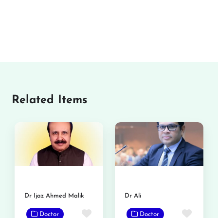
Related Items
Dr Ijaz Ahmed Malik
Dr Ali
Favorite
Favor
Doctor
Doctor