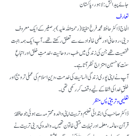
جائے پیدائش:
لاہور، پاکستان
تعارف
الحاج ڈاکٹر حافظ محمد فرخ حفیظ (رحمۃ اللہ علیہ) برصغیر کے ایک معروف
دینی، روحانی اور علمی خانوادے سے تعلق رکھتے تھے۔ آپ ایک ہمہ جہت
شخصیت تھے جن کی زندگی میں طب، روحانیت، خدمتِ خلق اور اتباعِ
سنت کا حسین امتزاج نظر آتا ہے۔
آپ نے اپنی پوری زندگی انسانیت کی خدمت، دینِ اسلام کی عملی ترویج اور
خلقِ خدا کی شفا کے لیے وقف کر رکھی تھی۔
تعلیمی و تربیتی پس منظر
ڈاکٹر صاحب کی ابتدائی تعلیم و تربیت اپنی والدہ محترمہ سے ہوئی جو حافظۂ
قرآن، عالمہ، معلمہ اور نہایت متقی خاتون تھیں۔ والدہ کی دینی تربیت نے