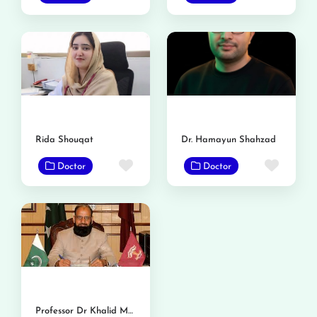
Rida Shouqat
Dr. Hamayun Shahzad
Favorite
Favor
Doctor
Doctor
Professor Dr Khalid Masood Gondal