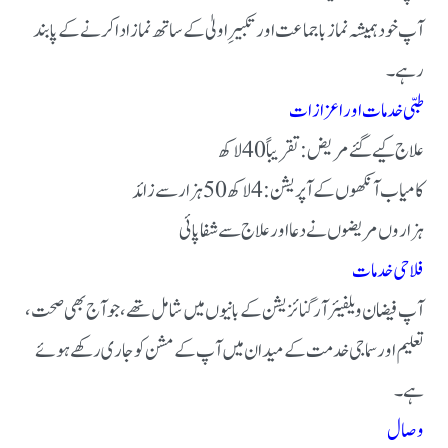
آپ خود ہمیشہ نماز باجماعت اور تکبیرِ اولیٰ کے ساتھ نماز ادا کرنے کے پابند
رہے۔
طبی خدمات اور اعزازات
علاج کیے گئے مریض: تقریباً 40 لاکھ
کامیاب آنکھوں کے آپریشن: 4 لاکھ 50 ہزار سے زائد
ہزاروں مریضوں نے دعا اور علاج سے شفا پائی
فلاحی خدمات
آپ فیضان ویلفیئر آرگنائزیشن کے بانیوں میں شامل تھے، جو آج بھی صحت،
تعلیم اور سماجی خدمت کے میدان میں آپ کے مشن کو جاری رکھے ہوئے
ہے۔
وصال