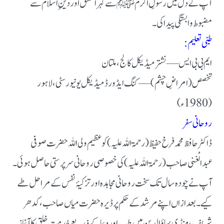
آپ کے دل میں رسولِ اکرم ﷺ سے گہرا عشق اور دینِ اسلام سے
مضبوط وابستگی پیدا کی۔
طبی تعلیم:
ایم بی بی ایس — نشتر میڈیکل کالج، ملتان
تخصص (امراضِ چشم) — کنگ ایڈورڈ میڈیکل یونیورسٹی، لاہور
(1980ء)
روحانی سفر
ڈاکٹر حافظ محمد فرخ حفیظ (رحمۃ اللہ علیہ) کو عظیم ولی اللہ حضرت صوفی
عبدالْغنی صاحب (رحمۃ اللہ علیہ) کی خصوصی روحانی سرپرستی حاصل ہوئی۔
آپ نے چودہ سال تک سخت روحانی مجاہدہ اور تزکیۂ نفس کے مراحل طے
کیے۔ بعد ازاں اپنے مرشد کے حکم پر ڈیرہ حضرت میاں صاحب، کدھر
شریف، منڈی بہاؤالدین میں طب اور دعا کے ذریعے خدمتِ خلق کا آغاز