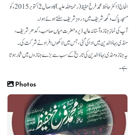
الحاج ڈاکٹر حافظ محمد فرخ حفیظ (رحمۃ اللہ علیہ) کا وصال 2 اکتوبر 2015ء کو
مسجد پاک وگھہ شریف میں درودِ شریف سنتے ہوئے ہوا۔
آپ کی نمازِ جنازہ آستانہ عالیہ ڈیرہ حضرت میاں صاحب، کدھر شریف،
منڈی بہاؤالدین میں ادا کی گئی، جس میں لاکھوں افراد نے شرکت کی۔
یہ جنازہ منڈی بہاؤالدین کی تاریخ کے سب سے بڑے جنازوں میں شمار ہوتا
ہے۔
Photos