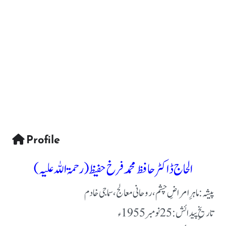
Profile
الحاج ڈاکٹر حافظ محمد فرخ حفیظ (رحمۃ اللہ علیہ)
پیشہ:
ماہرِ امراضِ چشم، روحانی معالج، سماجی خادم
تاریخِ پیدائش:
25 نومبر 1955ء