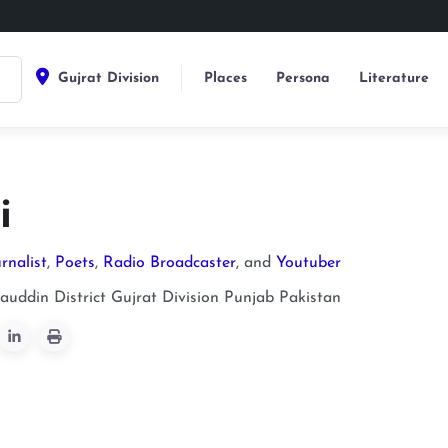
Gujrat Division
Places
Persona
Literature
i
rnalist
,
Poets
,
Radio Broadcaster
, and
Youtuber
uddin District
Gujrat Division
Punjab
Pakistan