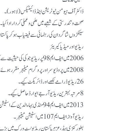
تعلیمی خدمات
ڈاکٹر آف ہیومن نیوٹریشن اینڈ ڈائیٹیکس (لاہور)۔
صحت و تندرستی کے شعبے میں علمی و عملی کردار ادا کیا۔
سینکڑوں شاگرد ان کی رہنمائی سے فیضیاب ہو کر پاکس
ریڈیو اور میڈیا کیریئر
2006 میں ایف ایم 98 پر ریڈیو جوکی کی حیثیت سے آغاز۔
2008 میں پروڈیوسر اور پروگرام مینیجر مقرر ہوئے۔
26 ریڈیو ڈرامے لکھے اور ڈائریکٹ کیے۔
8 مرتبہ بہترین ریڈیو آر جے ایوارڈ حاصل کیے۔
2013 میں ایف ایم 94 منڈی بہاءالدین کے اسٹیشن مینیجر۔
ریڈیو آواز ایف ایم 107 میں اسٹیشن مینیجر۔
بطور کنٹری ہیڈ، عزمِ پاکستان ریڈیو نیٹ ورک میں بڑ