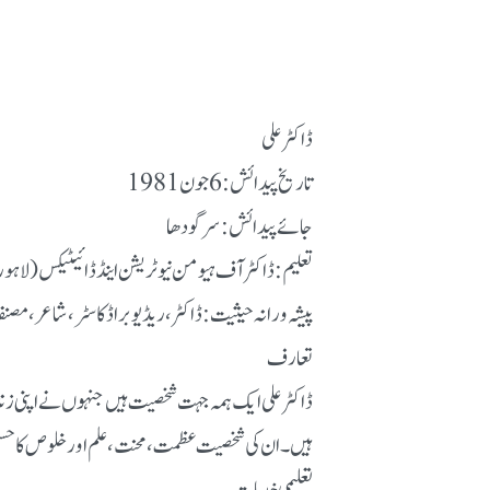
ڈاکٹر علی
تاریخ پیدائش: 6 جون 1981
جائے پیدائش: سرگودھا
تعلیم: ڈاکٹر آف ہیومن نیوٹریشن اینڈ ڈائیٹیکس (لاہو
پیشہ ورانہ حیثیت: ڈاکٹر، ریڈیو براڈکاسٹر، شاعر، مصنف
تعارف
ڈاکٹر علی ایک ہمہ جہت شخصیت ہیں جنہوں نے اپنی زن
ہیں۔ ان کی شخصیت عظمت، محنت، علم اور خلوص کا ح