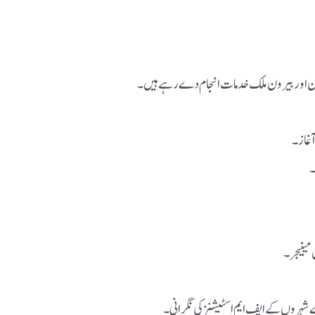
تان اور بیرون ملک خدمات انجام دے رہے ہیں۔
ے شہروں کے ایف ایم اسٹیشنز کی نگرانی۔