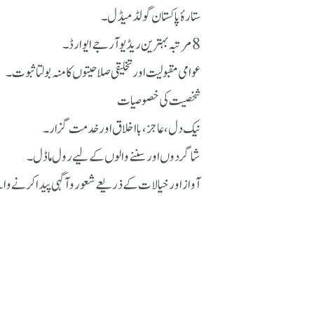
ستارۂ پاکستان گولڈ میڈل۔
8 مرتبہ بہترین ریڈیو آر جے ایوارڈ۔
عوامی مقبولیت اور تخلیقی صلاحیتوں کا منہ بولتا ثبوت۔
شخصیت کی خصوصیات
نیک دل، عاجز، بااخلاق اور خدمت گزار۔
شاگردوں اور سننے والوں کے لیے رول ماڈل۔
آواز اور خیالات کے ذریعے شعور و آگہی پیدا کرنے و