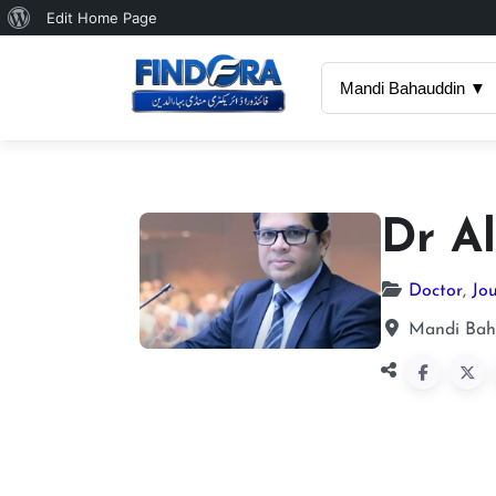
About
Edit Home Page
WordPress
Mandi Bahauddin ▼
Dr Al
Doctor
,
Jou
Mandi Baha