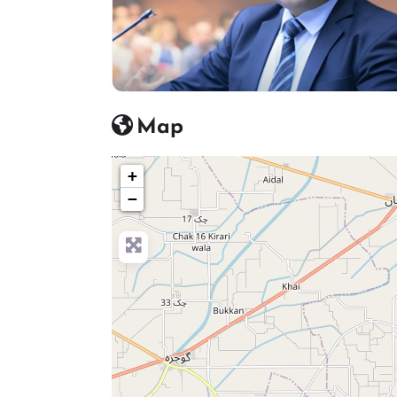
Map
+
−