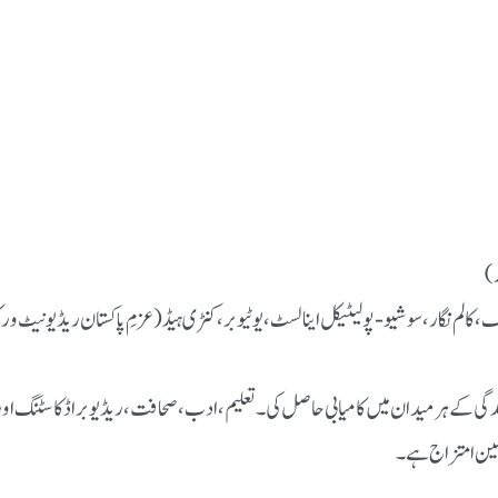
ر)
، کالم نگار، سوشیو-پولیٹیکل اینالسٹ، یوٹیوبر، کنٹری ہیڈ (عزمِ پاکستان ریڈیو نیٹ 
دگی کے ہر میدان میں کامیابی حاصل کی۔ تعلیم، ادب، صحافت، ریڈیو براڈکاسٹنگ اور
سین امتزاج ہے۔