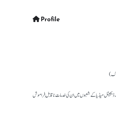
Profile
ورک)
 ڈیجیٹل میڈیا کے شعبوں میں ان کی خدمات ناقابلِ فراموش