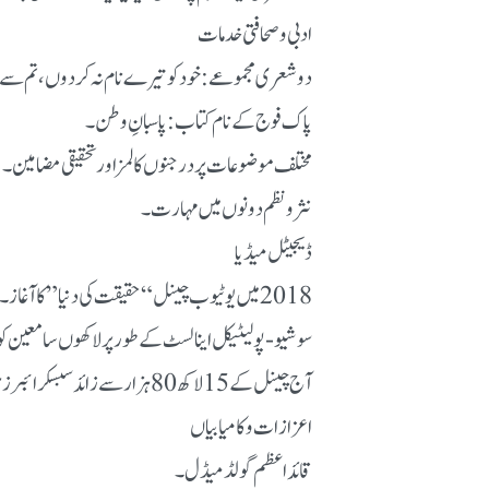
ادبی و صحافتی خدمات
دو شعری مجموعے: خود کو تیرے نام نہ کر دوں، تم سے
پاک فوج کے نام کتاب: پاسبانِ وطن۔
مختلف موضوعات پر درجنوں کالمز اور تحقیقی مضامین۔
نثر و نظم دونوں میں مہارت۔
ڈیجیٹل میڈیا
2018 میں یوٹیوب چینل “حقیقت کی دنیا” کا آغاز۔
سوشیو-پولیٹیکل اینالسٹ کے طور پر لاکھوں سامعین کو م
آج چینل کے 15 لاکھ 80 ہزار سے زائد سبسکرائبرز ہیں۔
اعزازات و کامیابیاں
قائداعظم گولڈ میڈل۔