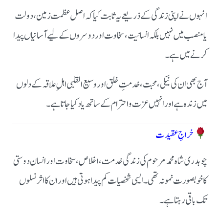
انہوں نے اپنی زندگی کے ذریعے یہ ثابت کیا کہ اصل عظمت زمین، دولت
یا منصب میں نہیں بلکہ انسانیت، سخاوت اور دوسروں کے لیے آسانیاں پیدا
کرنے میں ہے۔
آج بھی ان کی نیکی، محبت، خدمتِ خلق اور وسیع القلبی اہلِ علاقہ کے دلوں
میں زندہ ہے اور انہیں عزت و احترام کے ساتھ یاد کیا جاتا ہے۔
خراجِ عقیدت
چوہدری شاہ محمد مرحوم کی زندگی خدمت، اخلاص، سخاوت اور انسان دوستی
کا خوبصورت نمونہ تھی۔ ایسی شخصیات کم پیدا ہوتی ہیں اور ان کا اثر نسلوں
تک باقی رہتا ہے۔