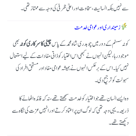
سے نہیں بلکہ انسانیت، سخاوت اور اعلیٰ ظرفی کی وجہ سے ممتاز تھی۔
زمینداری اور عوامی خدمت
کوٹہ سسٹم کے دور میں چوہدری شاہ محمد کے پاس
چینی کا سرکاری کوٹہ
بھی
موجود رہا، لیکن انہوں نے کبھی اس اختیار کو ذاتی مفادات کے لیے استعمال
نہیں کیا۔ اس کے برعکس انہوں نے ہمیشہ عوامی مفاد اور مستحق افراد کی
سہولت کو ترجیح دی۔
وہ ایسے انسان تھے جو اختیار کو خدمت سمجھتے تھے، نہ کہ فائدہ اٹھانے کا
ذریعہ۔ یہی وجہ تھی کہ لوگ ان پر اعتماد کرتے اور انہیں عزت کی نگاہ سے
دیکھتے تھے۔