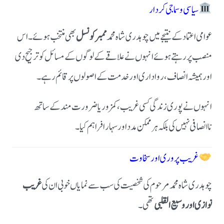
سیاسی و سماجی کردار
عوامی اعتماد کے نتیجے میں چوہدری شاہ محمد
ممبر کونسل
بھی منتخب ہوئے۔ اس
منصب پر رہتے ہوئے انہوں نے علاقے کے لوگوں کے مسائل کو ترجیح دی
اور ہمیشہ انصاف، رواداری اور خدمت کے اصولوں پر قائم رہے۔
انہوں نے پوری زندگی کسی غریب، کمزور یا ضرورت مند کے ساتھ
ناانصافی نہیں کی بلکہ ہر ممکن مدد اور سہارا فراہم کیا۔
غریب پروری اور سخاوت
چوہدری شاہ محمد مرحوم کی شخصیت کی سب سے نمایاں خوبی ان کی
غریب
نوازی اور وسیع القلبی
تھی۔