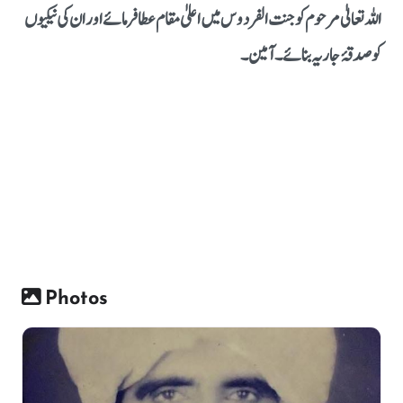
اللہ تعالیٰ مرحوم کو جنت الفردوس میں اعلیٰ مقام عطا فرمائے اور ان کی نیکیوں
کو صدقۂ جاریہ بنائے۔ آمین۔
Photos