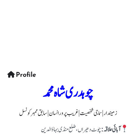
Profile
چوہدری شاہ محمد
زمیندار | سماجی شخصیت | غریب پرور انسان | سابق ممبر کونسل
آبائی علاقہ:
چوٹ دھیراں، ضلع منڈی بہاؤالدین