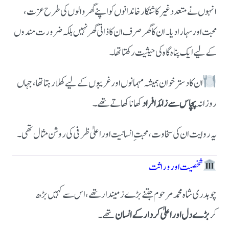
انہوں نے متعدد غیر کاشتکار خاندانوں کو اپنے گھر والوں کی طرح عزت،
محبت اور سہارا دیا۔ ان کا گھر صرف ان کا ذاتی گھر نہیں بلکہ ضرورت مندوں
کے لیے ایک پناہ گاہ کی حیثیت رکھتا تھا۔
ان کا دسترخوان ہمیشہ مہمانوں اور غریبوں کے لیے کھلا رہتا تھا، جہاں
روزانہ
پچاس سے زائد افراد
کھانا کھاتے تھے۔
یہ روایت ان کی سخاوت، محبتِ انسانیت اور اعلیٰ ظرفی کی روشن مثال تھی۔
شخصیت اور وراثت
چوہدری شاہ محمد مرحوم جتنے بڑے زمیندار تھے، اس سے کہیں بڑھ
کر
بڑے دل اور اعلیٰ کردار کے انسان
تھے۔