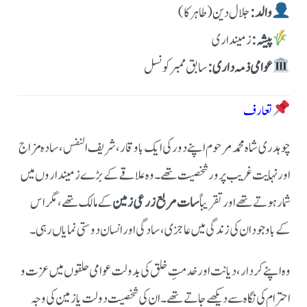
والد:
جلال دین (طاہر کا)
پیشہ:
زمینداری
عوامی ذمہ داری:
سابق ممبر کونسل
تعارف
چوہدری شاہ محمد مرحوم اپنے دور کی ایک باوقار، شریف النفس، سادہ مزاج
اور نہایت غریب پرور شخصیت تھے۔ وہ علاقے کے بڑے زمینداروں میں
شمار ہوتے تھے اور تقریباً
سات مربع زرعی زمین
کے مالک تھے، مگر اس
کے باوجود ان کی زندگی میں عاجزی، سادگی اور انسان دوستی نمایاں رہی۔
وہ اپنے کردار، دیانت اور خدمتِ خلق کی بدولت عوامی حلقوں میں عزت و
احترام کی نگاہ سے دیکھے جاتے تھے۔ ان کی شخصیت دولت یا زمین کی وجہ