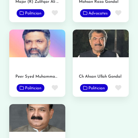
Major (R) Zulifqar Ali Gondal
Mohsan Raza Gondal
Favorite
Favor
Politician
Advocates
Peer Syed Muhammad Binyamin Rizvi
Ch Ahsan Ullah Gondal
Favorite
Favor
Politician
Politician