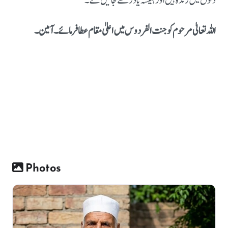
دلوں میں زندہ ہیں اور ہمیشہ یاد رکھے جائیں گے۔
اللہ تعالیٰ مرحوم کو جنت الفردوس میں اعلیٰ مقام عطا فرمائے۔ آمین۔
Photos