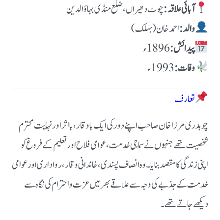
آبائی علاقہ:
چوٹ دھیراں، ضلع منڈی بہاؤالدین
والد:
احمد خان (بہلک)
پیدائش:
وفات:
تعارف
چوہدری مرزا خان صاحب اپنے دور کی ایک باوقار، بااثر اور نہایت محترم
شخصیت تھے جنہوں نے سماجی خدمت، عوامی فلاح اور تعلیم کے فروغ کو
اپنی زندگی کا مقصد بنایا۔ وہ انصاف پسندی، خاندانی وقار، رواداری اور عوامی
خدمت کے جذبے کی وجہ سے علاقے بھر میں عزت و احترام کی نگاہ سے
دیکھے جاتے تھے۔