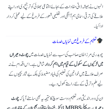
انہوں نے ہمیشہ ذاتی مفادات کے بجائے اجتماعی بھلائی کو ترجیح دی اور اپنے
علاقے کی ترقی، سماجی ہم آہنگی اور تعلیمی شعور کے فروغ کے لیے عملی کردار
ادا کیا۔
تعلیم کے فروغ میں نمایاں خدمات
چوہدری مرزا خان صاحب کی سب سے نمایاں خدمات میں
چوٹ دھیراں
میں لڑکیوں کے سکول کے قیام میں اہم کردار
شامل ہے۔ اس اقدام نے نہ
صرف علاقے میں خواتین کی تعلیم کی بنیاد مضبوط کی بلکہ بے شمار بچیوں کے
لیے علم و ترقی کے نئے راستے کھول دیے۔
ان کی دور اندیشی اور تعلیم دوست سوچ کا نتیجہ یہ بھی سامنے آیا کہ
چوٹ
دھیراں سے پہلی MBBS ڈاکٹر بننے والی خاتون بھی ان کے خاندان سے