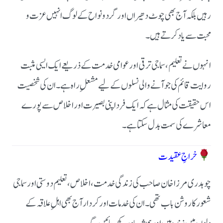
رہیں بلکہ آج بھی چوٹ دھیراں اور گرد و نواح کے لوگ انہیں عزت و
محبت سے یاد کرتے ہیں۔
انہوں نے تعلیم، سماجی ترقی اور عوامی خدمت کے ذریعے ایک ایسی مثبت
روایت قائم کی جو آنے والی نسلوں کے لیے مشعلِ راہ ہے۔ ان کی شخصیت
اس حقیقت کی مثال ہے کہ ایک فرد اپنی بصیرت اور اخلاص سے پورے
معاشرے کی سمت بدل سکتا ہے۔
خراجِ عقیدت
چوہدری مرزا خان صاحب کی زندگی خدمت، اخلاص، تعلیم دوستی اور سماجی
شعور کا روشن باب تھی۔ ان کی خدمات اور کردار آج بھی اہلِ علاقہ کے