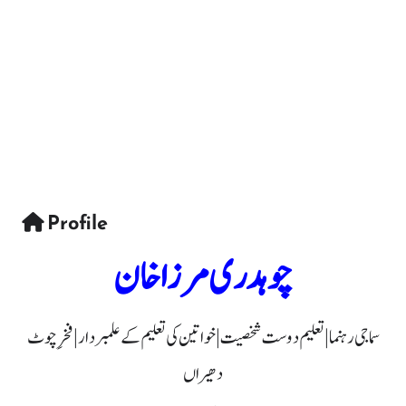
Profile
چوہدری مرزا خان
سماجی رہنما | تعلیم دوست شخصیت | خواتین کی تعلیم کے علمبردار | فخرِ چوٹ
دھیراں