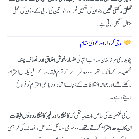
تعلق رکھتی تھیں
، جو ان کی تعلیمی فکر اور خواتین کی ترقی کے وژن کی عملی
مثال سمجھی جاتی ہے۔
سماجی کردار اور عوامی مقام
چوہدری مرزا خان صاحب انتہائی
ملنسار، خوش اخلاق اور انصاف پسند
شخصیت کے مالک تھے۔ وہ معاشرے کے تمام طبقات کے لیے یکساں احترام
رکھتے تھے اور ہمیشہ اختلافات کے بجائے اتحاد اور باہمی احترام کو فروغ
دیتے رہے۔
ان کی شخصیت کی خاص بات یہ تھی کہ
کاشتکار اور غیر کاشتکار دونوں طبقات
ان کا بے حد احترام کرتے تھے
۔ وہ عوامی مسائل کے حل، انصاف کی فراہمی