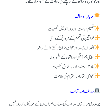
اور لوگوں کو ساتھ لے کر چلنے کی روایت کے علمبردار تھے۔
نمایاں اوصاف
تعلیم دوست اور دور اندیش شخصیت
خواتین کی تعلیم کے فروغ کے داعی
انصاف پسند اور عوامی مزاج رکھنے والے رہنما
سماجی ہم آہنگی اور اتحاد کے علمبردار
باوقار، ملنسار اور بااخلاق شخصیت
عوامی اعتماد اور احترام کی علامت
وراثت اور اثرات
چوہدری مرزا خان صاحب کی خدمات صرف ان کے عہد تک محدود نہیں