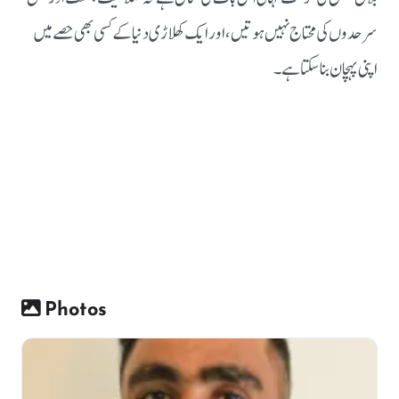
سرحدوں کی محتاج نہیں ہوتیں، اور ایک کھلاڑی دنیا کے کسی بھی حصے میں
اپنی پہچان بنا سکتا ہے۔
Photos