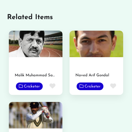
Related Items
Malik Muhammad Sami
Naved Arif Gondal
Favorite
Favor
Cricketer
Cricketer