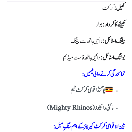
کھیل:
کرکٹ
کھیلنے کا کردار:
بولر
بیٹنگ اسٹائل:
دائیں ہاتھ سے بیٹنگ
بولنگ اسٹائل:
دائیں ہاتھ فاسٹ میڈیم
نمائندگی کرنے والی ٹیمیں:
یوگنڈا قومی کرکٹ ٹیم
مائٹی رائینوز (Mighty Rhinos)
بین الاقوامی کرکٹ کیریئر کے اہم سنگِ میل: