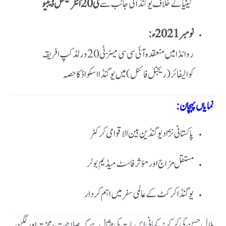
کینیا کے خلاف یوگنڈا کی جانب سے
ٹی20 انٹرنیشنل ڈیبیو
نومبر 2021ء:
روانڈا میں منعقدہ آئی سی سی مینز ٹی20 ورلڈ کپ افریقہ
کوالیفائر (ریجنل فائنل) میں یوگنڈا اسکواڈ کا حصہ
نمایاں پہچان:
پاکستانی نژاد یوگنڈین بین الاقوامی کرکٹر
مستقل مزاج اور مؤثر فاسٹ میڈیم بولر
یوگنڈا کرکٹ کے عالمی سفر میں اہم کردار
بلال حسن کی کرکٹ کہانی اس بات کی مثال ہے کہ صلاحیت، محنت اور لگن