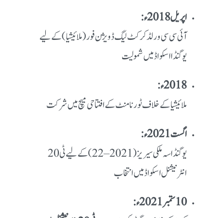
اپریل 2018ء:
آئی سی سی ورلڈ کرکٹ لیگ ڈویژن فور (ملائیشیا) کے لیے
یوگنڈا اسکواڈ میں شمولیت
2018ء:
ملائیشیا کے خلاف ٹورنامنٹ کے افتتاحی میچ میں شرکت
اگست 2021ء:
یوگنڈا سہ ملکی سیریز (2021–22) کے لیے ٹی20
انٹرنیشنل اسکواڈ میں انتخاب
10 ستمبر 2021ء: