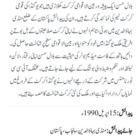
بلال حسن ایک پیشہ ور بین الاقوامی کرکٹ کھلاڑی ہیں جو یوگنڈا کی قومی
کرکٹ ٹیم کی نمائندگی کرتے ہیں۔ ان کی پیدائش پاکستان کے ضلع منڈی
بہاؤالدین میں ہوئی، تاہم انہوں نے اپنی کرکٹ صلاحیتوں کے بل بوتے پر
افریقی ملک یوگنڈا میں خود کو منوایا اور بین الاقوامی سطح پر شناخت حاصل کی۔
دائیں ہاتھ کے فاسٹ میڈیم بولر کی حیثیت سے بلال حسن اپنی رفتار، لائن و
لینتھ اور نظم و ضبط والی بولنگ کے لیے جانے جاتے ہیں۔ مختلف آئی سی سی
ٹورنامنٹس میں شرکت کے ذریعے انہوں نے یوگنڈا کرکٹ کے فروغ میں
نمایاں کردار ادا کیا ہے اور ملک کی نئی کرکٹ شناخت کا حصہ بنے ہیں۔
پیدائش:
15 اپریل 1990ء
جائے پیدائش:
منڈی بہاؤالدین، پنجاب، پاکستان