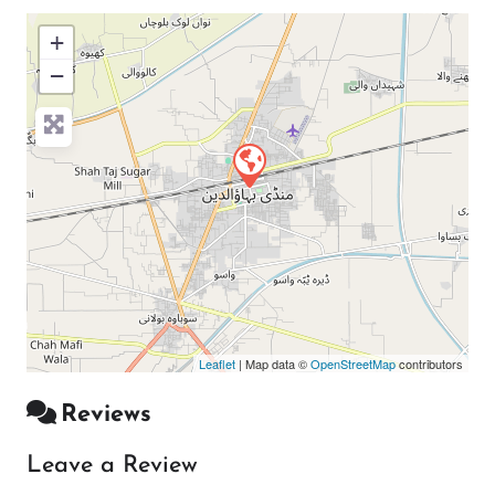
+
−
Press Enter key to search
Leaflet
| Map data ©
OpenStreetMap
contributors
Reviews
Leave a Review