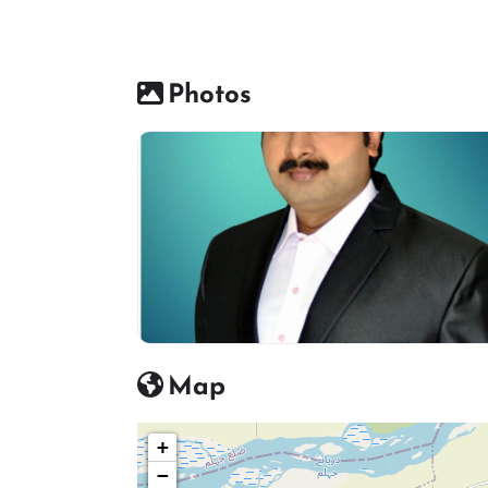
Photos
Map
+
−