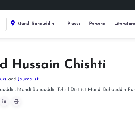
Mandi Bahauddin
Places
Persona
Literatur
d Hussain Chishti
urs
and
Journalist
uddin, Mandi Bahauddin Tehsil District
Mandi Bahauddin
Pu