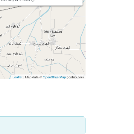
Leaflet
| Map data ©
OpenStreetMap
contributors