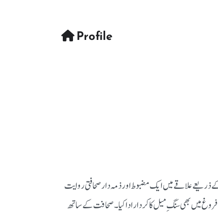
Profile
 کے ذریعے علاقے میں ایک مضبوط اور ذمہ دار صحافتی روایت
ے فروغ میں بھی سنگِ میل کا کردار ادا کیا۔ صحافت کے ساتھ