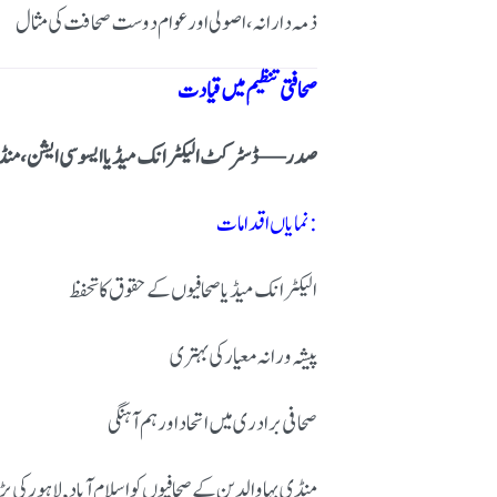
ذمہ دارانہ، اصولی اور عوام دوست صحافت کی مثال
صحافتی تنظیم میں قیادت
صدر — ڈسٹرکٹ الیکٹرانک میڈیا ایسوسی ایشن، منڈ
نمایاں اقدامات:
الیکٹرانک میڈیا صحافیوں کے حقوق کا تحفظ
پیشہ ورانہ معیار کی بہتری
صحافی برادری میں اتحاد اور ہم آہنگی
منڈی بہاوالدین کے صحافیوں کو
اسلام آباد,
لاہور
کی بڑ