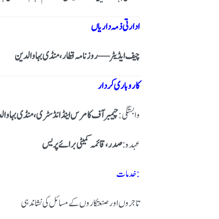
ادارتی ذمہ داریاں
چیف ایڈیٹر — روزنامہ قطار، منڈی بہاوالدین
کاروباری کردار
وابستگی:
چیمبر آف کامرس اینڈ انڈسٹری، منڈی بہاوال
عہدہ:
صدر، قائمہ کمیٹی برائے پریس
خدمات:
تاجروں اور صنعتکاروں کے مسائل کی نشاندہی