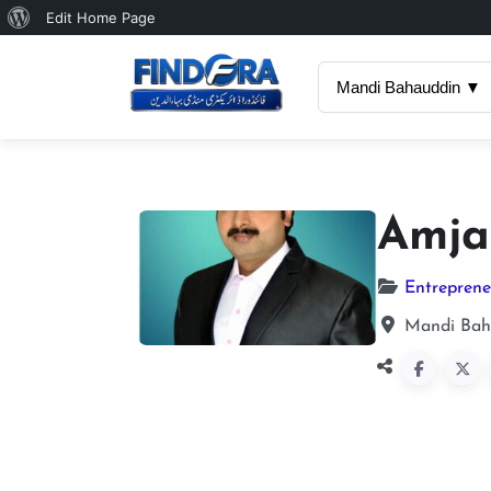
About
Edit Home Page
WordPress
Mandi Bahauddin ▼
Amja
Entreprene
Mandi Baha