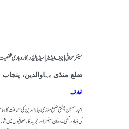
سینئر صحافی | چیف ایڈیٹر | میڈیا لیڈر | کاروباری شخصیت
ضلع منڈی بہاوالدین، پنجاب
تعارف
امجد حسین چشتی ضلع منڈی بہاوالدین کی صحافت کا وہ م
کی بنیاد رکھی۔ وہ اُن سینئر اور تجربہ کار صحافیوں می