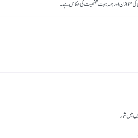
 کی متوازن اور ہمہ جہت شخصیت کی عکاس ہے۔
وں
میں شمار