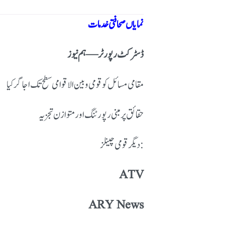
نمایاں صحافتی خدمات
ڈسٹرکٹ رپورٹر — ہم نیوز
مقامی مسائل کو قومی و بین الاقوامی سطح تک اجاگر کیا
حقائق پر مبنی رپورٹنگ اور متوازن تجزیہ
دیگر قومی چینلز:
ATV
ARY News