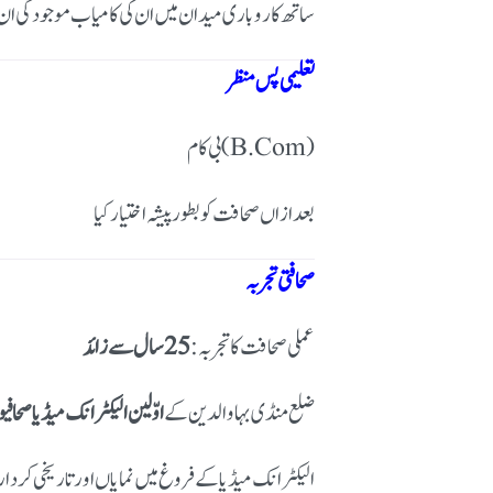
ساتھ کاروباری میدان میں ان کی کامیاب موجودگی ان
تعلیمی پس منظر
بی کام (B.Com)
بعد ازاں صحافت کو بطور پیشہ اختیار کیا
صحافتی تجربہ
عملی صحافت کا تجربہ:
25 سال سے زائد
ضلع منڈی بہاوالدین کے
اوّلین الیکٹرانک میڈیا صحافی
الیکٹرانک میڈیا کے فروغ میں نمایاں اور تاریخی کردار