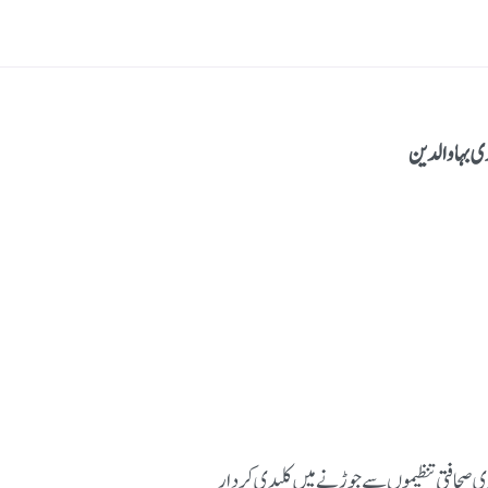
ی بہاوالدین
ی صحافتی تنظیموں سے جوڑنے میں کلیدی کردار