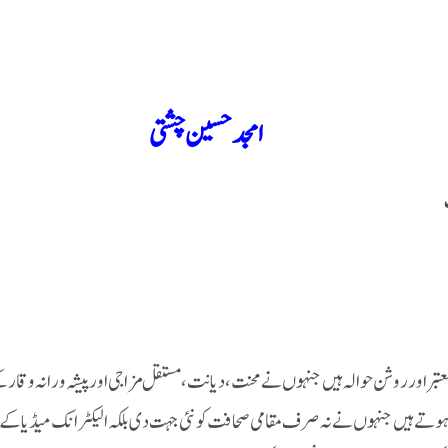
امجد حسین چشتی
عتبر اور روشن حوالہ ہیں جنہوں نے محنت، دیانت، مستقل مزاجی اور پیشہ ورانہ وقار
ں شمار ہوتے ہیں جنہوں نے نہ صرف مقامی صحافت کو نئی جہت دی بلکہ الیکٹرانک میڈیا ک