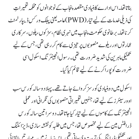
بناتا تھا۔ اس ادارے کا بنیادی مقصد پنجاب کے نوجوانوں کو محکمہ تعمیراتِ
عامہ یعنی پبلک ورکس ڈیپارٹمنٹ (PWD) کی ذیلی خدمات کے لیے تیار
کرنا تھا۔ برطانوی حکومت پنجاب میں نہری نظام، سڑکوں، پلوں، سرکاری
عمارتوں اور ریلوے منصوبوں پر تیزی سے کام کر رہی تھی، جس کے لیے
تکنیکی ماہرین کی شدید ضرورت تھی۔ رسول انجینئرنگ اسکول اسی
ضرورت کو پورا کرنے کے لیے قائم کیا گیا۔
اسکول میں دو بنیادی کورسز کروائے جاتے تھے۔ پہلا دو سالہ کورس سب
اوورسیئرز کے لیے تھا، جنہیں تعمیراتی منصوبوں کی نگرانی اور عملی
انجینئرنگ کے کاموں کے لیے تیار کیا جاتا تھا۔ دوسرا تین سالہ کورس
ڈرافٹس مین کے لیے مخصوص تھا، جس میں طلبہ کو نقشہ سازی، ڈیزائننگ
اور تکنیکی ڈرائنگ کی تربیت دی جاتی تھی۔ اس زمانے میں یہ مہارتیں انتہائی