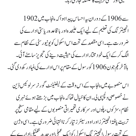
تکنیکی اور عملی تربیت کا سلسلہ جاری رہا۔
1902 سے 1906 کے دوران یہ احساس پیدا ہوا کہ پنجاب میں
انجینئرنگ کی تعلیم کے لیے ایک علیحدہ اور باقاعدہ ریاستی ادارے کی
ضرورت ہے۔ اسی مقصد کے تحت اس اسکول کو یونیورسٹی کے نظام سے
الگ کر کے ایک خودمختار ادارے کی حیثیت دینے کی تجویز سامنے آئی۔
بالآخر یکم جون 1906 کو رسول کے مقام پر اس ادارے کی بنیاد رکھ دی گئی۔
اس منصوبے میں پنجاب کے اس وقت کے لیفٹیننٹ گورنر سر لوئیس ڈین
نے خصوصی دلچسپی لی۔ ان کا خیال تھا کہ پنجاب میں بڑھتے ہوئے نہری
نظام، سڑکوں، پلوں اور سرکاری تعمیراتی منصوبوں کے لیے مقامی سطح پر
تربیت یافتہ انجینئرز اور اوورسیئرز تیار کرنا انتہائی ضروری ہے۔ اسی وژن
کے تحت رسول انجینئرنگ اسکول کو ایک عملی اور جدید تکنیکی ادارے کے