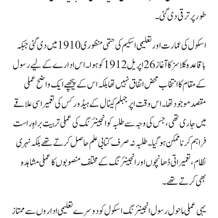
طور پر ترقی دی گئی۔
اسکول کی عمارت اور تعلیمی اسکیم کی حتمی منظوری 1910 میں دی گئی جبکہ
باقاعدہ کلاسز کا آغاز 26 اپریل 1912 کو ہوا۔ اس ادارے کے لیے رسول
کے مقام کا انتخاب محض اتفاق نہیں تھا بلکہ اس کے پیچھے ایک واضح عملی
مقصد موجود تھا۔ اس وقت اپر جہلم کینال کے ہیڈ ورکس کی تعمیر اسی علاقے
میں جاری تھی، جس کی وجہ سے طلبہ کو انجینئرنگ کی عملی تربیت براہِ راست
فراہم کرنا ممکن ہو گیا۔ طلبہ نہ صرف کتابی علم حاصل کرتے تھے بلکہ نہری
نظام، تعمیراتی ڈھانچوں اور انجینئرنگ کے مختلف منصوبوں کا عملی مشاہدہ
بھی کرتے تھے۔
یہی عملی ماحول رسول انجینئرنگ اسکول کو دوسرے تعلیمی اداروں سے ممتاز