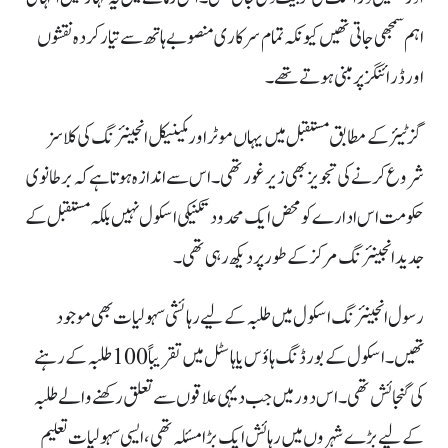
اہم سمجھی جاتی تھیں کیونکہ تمام سرکاری منصوبے ہاتھ سے تیار کردہ نقشوں
اور ڈرائنگز پر مبنی ہوتے تھے۔
گزٹیئر کے مطابق مستقبل میں یہاں موٹر اور مکینیکل انجینئرنگ کی کلاسز
شروع کرنے کی تجویز بھی زیر غور تھی۔ اس سے اندازہ ہوتا ہے کہ برطانوی
حکومت اس ادارے کو محض ایک محدود تکنیکی اسکول نہیں بلکہ مستقبل کے
جدید انجینئرنگ مرکز کے طور پر دیکھ رہی تھی۔
رسول انجینئرنگ اسکول میں طلبہ کے لیے رہائشی سہولیات بھی موجود
تھیں۔ اسکول کے بورڈنگ ہاؤس یا ہاسٹل میں تقریباً 100 طلبہ کے رہنے
کی گنجائش تھی۔ اس دور میں جب دیہی علاقوں سے تعلق رکھنے والے طلبہ
کے لیے بڑے شہروں میں رہائش ایک بڑا مسئلہ تھی، ایسی سہولیات تعلیم