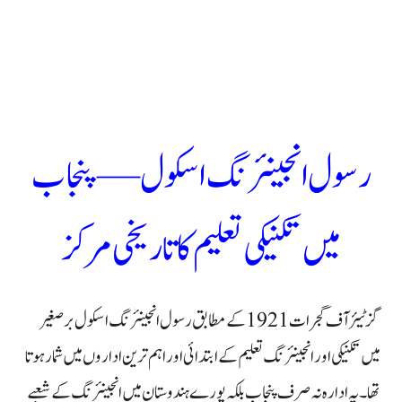
رسول انجینئرنگ اسکول — پنجاب
میں تکنیکی تعلیم کا تاریخی مرکز
گزٹیئر آف گجرات 1921 کے مطابق رسول انجینئرنگ اسکول برصغیر
میں تکنیکی اور انجینئرنگ تعلیم کے ابتدائی اور اہم ترین اداروں میں شمار ہوتا
تھا۔ یہ ادارہ نہ صرف پنجاب بلکہ پورے ہندوستان میں انجینئرنگ کے شعبے