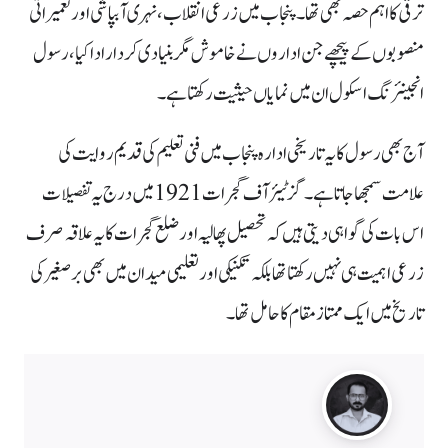
ترقی کا اہم حصہ بھی تھا۔ پنجاب میں زرعی انقلاب، نہری آبپاشی اور تعمیراتی
منصوبوں کے پیچھے جن اداروں نے خاموش مگر بنیادی کردار ادا کیا، رسول
انجینئرنگ اسکول ان میں نمایاں حیثیت رکھتا ہے۔
آج بھی رسول کا یہ تاریخی ادارہ پنجاب میں فنی تعلیم کی قدیم روایت کی
علامت سمجھا جاتا ہے۔ گزٹیئر آف گجرات 1921 میں درج یہ تفصیلات
اس بات کی گواہی دیتی ہیں کہ تحصیل پھالیہ اور ضلع گجرات کا یہ علاقہ صرف
زرعی اہمیت ہی نہیں رکھتا تھا بلکہ تکنیکی اور تعلیمی میدان میں بھی برصغیر کی
تاریخ میں ایک ممتاز مقام کا حامل تھا۔