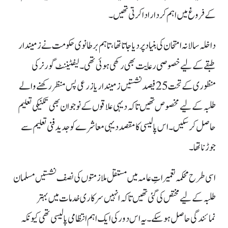
کے فروغ میں اہم کردار ادا کرتی تھیں۔
داخلہ سالانہ امتحان کی بنیاد پر دیا جاتا تھا، تاہم برطانوی حکومت نے زمیندار
طبقے کے لیے خصوصی رعایت بھی رکھی ہوئی تھی۔ لیفٹیننٹ گورنر کی
منظوری کے تحت 25 فیصد نشستیں زمیندار یا زرعی پس منظر رکھنے والے
طلبہ کے لیے مخصوص تھیں تاکہ دیہی علاقوں کے نوجوان بھی تکنیکی تعلیم
حاصل کر سکیں۔ اس پالیسی کا مقصد دیہی معاشرے کو جدید فنی تعلیم سے
جوڑنا تھا۔
اسی طرح محکمہ تعمیراتِ عامہ میں مستقل ملازمتوں کی نصف نشستیں مسلمان
طلبہ کے لیے مختص کی گئی تھیں تاکہ انہیں سرکاری خدمات میں بہتر
نمائندگی حاصل ہو سکے۔ یہ اس دور کی ایک اہم انتظامی پالیسی تھی کیونکہ