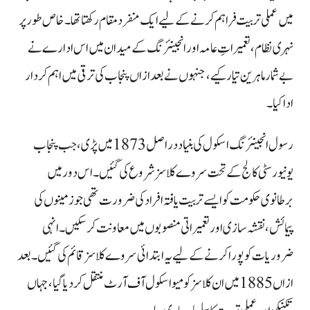
میں عملی تربیت فراہم کرنے کے لیے ایک منفرد مقام رکھتا تھا۔ خاص طور پر
نہری نظام، تعمیراتِ عامہ اور انجینئرنگ کے میدان میں اس ادارے نے
بے شمار ماہرین تیار کیے، جنہوں نے بعد ازاں پنجاب کی ترقی میں اہم کردار
ادا کیا۔
رسول انجینئرنگ اسکول کی بنیاد دراصل 1873 میں پڑی، جب پنجاب
یونیورسٹی کالج کے تحت سروے کلاسز شروع کی گئیں۔ اس دور میں
برطانوی حکومت کو ایسے تربیت یافتہ افراد کی ضرورت تھی جو زمینوں کی
پیمائش، نقشہ سازی اور تعمیراتی منصوبوں میں معاونت کر سکیں۔ انہی
ضروریات کو پورا کرنے کے لیے یہ ابتدائی سروے کلاسز قائم کی گئیں۔ بعد
ازاں 1885 میں ان کلاسز کو میو اسکول آف آرٹ منتقل کر دیا گیا، جہاں