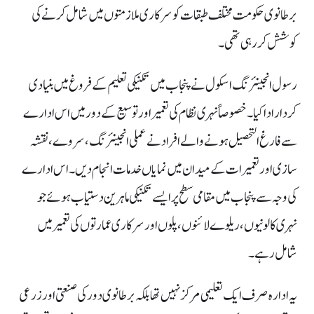
برطانوی حکومت مختلف طبقات کو سرکاری ملازمتوں میں شامل کرنے کی
کوشش کر رہی تھی۔
رسول انجینئرنگ اسکول نے پنجاب میں تکنیکی تعلیم کے فروغ میں بنیادی
کردار ادا کیا۔ خصوصاً نہری نظام کی تعمیر اور توسیع کے دور میں اس ادارے
سے فارغ التحصیل ہونے والے افراد نے عملی انجینئرنگ، سروے، نقشہ
سازی اور تعمیرات کے میدان میں نمایاں خدمات انجام دیں۔ اس ادارے
کی وجہ سے پنجاب میں مقامی سطح پر ایسے تکنیکی ماہرین دستیاب ہوئے جو
نہری کالونیوں، ریلوے لائنوں، پلوں اور سرکاری عمارتوں کی تعمیر میں
شامل رہے۔
یہ ادارہ صرف ایک تعلیمی مرکز نہیں تھا بلکہ برطانوی دور کی صنعتی اور زرعی