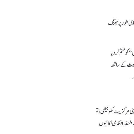
ماجی طور پر جھنگ
ل
“
کو ختم کر دیا
یوٹ
کے ساتھ
۔
نی مرکزیت کھو بیٹھی، تو
 ملحقہ انتظامی اکائیوں