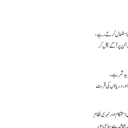
رح استعمال کرتے رہے،
یں جن پر آگے چل کر
ایک جدید ثمر ہے۔
یزی اور دریاؤں کی قربت
می استحکام اور نہری نظام
 ہمیشہ سے سیاسی اور