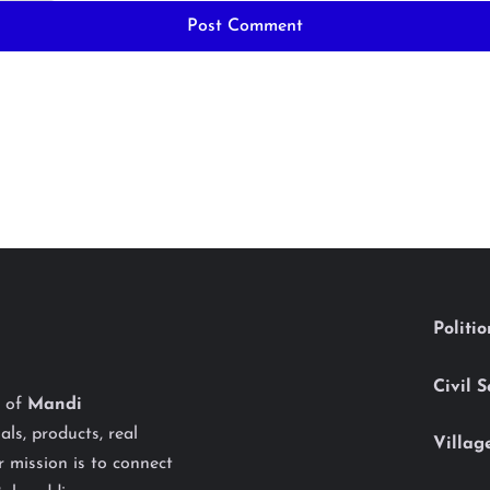
Politi
Civil 
y of
Mandi
als, products, real
Villag
 mission is to connect