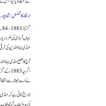
کے تحت لایا گیا، جس نے 
ارتقاء کا تسلسل: شاہ پو
گزٹیئر 1883
–
84
جہاں آبادی کی ضروریات ا
منڈی بہاؤالدین کی ترق
اگرچہ 883
نے اسے ہمیشہ سے انتظامی 
تاریخ بتاتی ہے کہ منڈی ب
کی بدولت یہ آج پنجاب کے