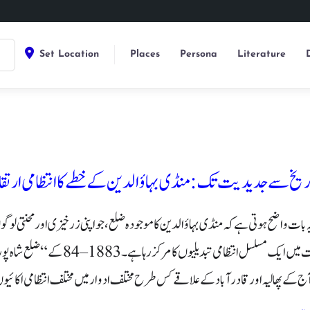
Set Location
Places
Persona
Literature
ریخ سے جدیدیت تک: منڈی بہاؤالدین کے خطے کا انتظامی ارتقا
ات واضح ہوتی ہے کہ منڈی بہاؤالدین کا موجودہ ضلع، جو اپنی زرخیزی اور محنتی لوگ
یں ایک مسلسل انتظامی تبدیلیوں کا مرکز رہا ہے۔ 1883
–
84 کے
“
ضلع شاہ پور
 آج کے پھالیہ اور قادر آباد کے علاقے کس طرح مختلف ادوار میں مختلف انتظامی اکائی