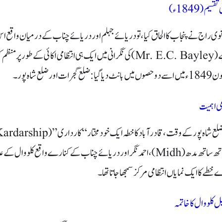
 تقسیم
(
1849ء
)
ے
(Mr. E.C. Bayley)
کی نگرانی میں ایک ہی انتظامی اکائی کے طور پر منظم ک
ضلع شاہ پور۔
می اہمیت
لع شاہ پور کے وقت، قادر آباد کا خطہ ایک خود مختار
“
کارداری
” (Kardarship)
اتھ ساتھ مدھ
(Midh)
، احمد نگر اور دریائے چناب کے کنارے واقع کلووال کے
طے کا ایک نمایاں انتظامی مرکز سمجھا جاتا تھا۔
ل کلووال کا خاتمہ