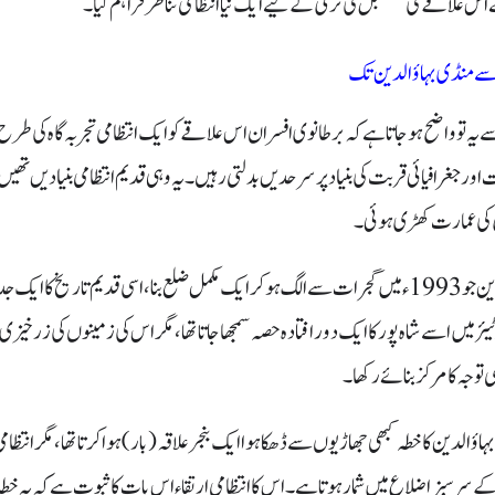
اس علاقے کی مستقبل کی ترقی کے لیے ایک نیا انتظامی تناظر فراہم کیا۔
ر سے منڈی بہاؤالدین تک
 سے یہ تو واضح ہو جاتا ہے کہ برطانوی افسران اس علاقے کو ایک انتظامی تجربہ گاہ کی ط
ور جغرافیائی قربت کی بنیاد پر سرحدیں بدلتی رہیں۔ یہ وہی قدیم انتظامی بنیادیں تھ
ی کی عمارت کھڑی ہوئی۔
آج کا ضلع منڈی بہاؤالدین جو 1993ء میں گجرات سے الگ ہو کر ایک مکمل ضلع بنا، اسی قدیم تاریخ کا 
1ء کے گزٹیئر میں اسے شاہ پور کا ایک دورافتادہ حصہ سمجھا جاتا تھا، مگر اس کی زمینوں کی زرخ
توجہ کا مرکز بنائے رکھا۔
ہاؤالدین کا خطہ کبھی جھاڑیوں سے ڈھکا ہوا ایک بنجر علاقہ
(
بار
)
ہوا کرتا تھا، مگر انتظا
 سرسبز اضلاع میں شمار ہوتا ہے۔ اس کا انتظامی ارتقاء اس بات کا ثبوت ہے کہ یہ خطہ