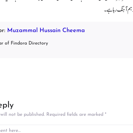
 ہم آہنگ رہا ہے۔
or:
Muzammal Hussain Cheema
r of Findora Directory
eply
will not be published.
Required fields are marked
*
t here…