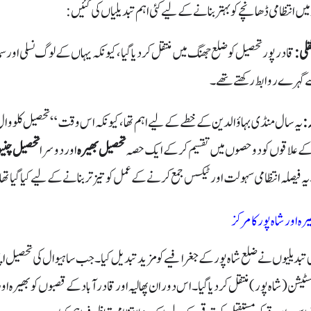
قادر پور تحصیل کو ضلع جھنگ میں منتقل کر دیا گیا، کیونکہ یہاں کے لوگ نسلی اور س
ے گہرے روابط رکھتے تھے۔
یہ سال منڈی بہاؤالدین کے خطے کے لیے اہم تھا، کیونکہ اس وقت
“
تحصیل کلووا
ے علاقوں کو دو حصوں میں تقسیم کر کے ایک حصہ
تحصیل بھیرہ
اور دوسرا
تحصیل چن
 یہ فیصلہ انتظامی سہولت اور ٹیکس جمع کرنے کے عمل کو تیز تر بنانے کے لیے کیا گیا تھا
والی تبدیلیوں نے ضلع شاہ پور کے جغرافیے کو مزید تبدیل کیا۔ جب ساہیوال کی تحصیل اپ
سٹیشن
(
شاہ پور
)
منتقل کر دیا گیا۔ اس دوران پھالیہ اور قادر آباد کے قصبوں کو بھیرہ اور