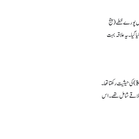
(
چج
یا گیا۔ یہ علاقہ بہت
کی حیثیت رکھتا تھا۔
 علاقے شامل تھے۔ اس