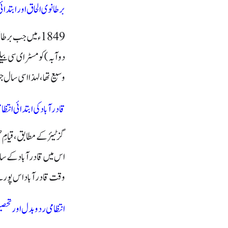
برطانوی الحاق اور ابتدائی
1849ء میں جب برطانوی راج نے پنجاب کا الحاق کیا، تو دریائے جہلم اور دریائے چناب کے درمیان واقع اس پورے خطے
دوآبہ
)
کو مسٹر ای سی بیل
وسیع تھا، لہذا اسی سال جون 1849ء میں اسے دو حصوں میں بانٹ دیا گیا: ضلع گجرات اور 
قادر آباد کی ابتدائی انتظا
گزٹیئر کے مطابق، قیامِ ض
اس میں قادر آباد کے س
وقت قادر آباد اس پورے خ
انتظامی ردوبدل اور تحصی