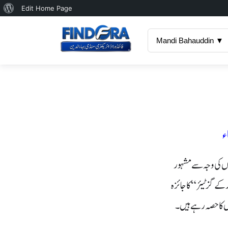
About
Edit Home Page
WordPress
Mandi Bahauddin ▼
ء
وں کی وجہ سے مشہور
 کے گزٹیئر
“
کا جائزہ
وں کا حصہ رہے ہیں۔