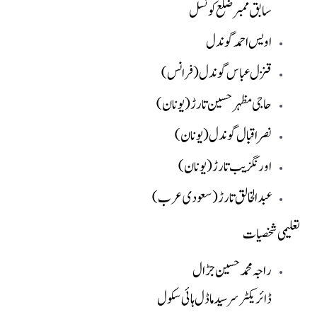
سابق ممبر ضلع کونسل
اویس احمد گوندل
قنزل عباس گوندل (فرانس)
حاجی مظہر حسین تارڑ (یونان)
نصر اقبال گوندل (یونان)
اورنگزیب تارڑ (یونان)
عبدالخالق تارڑ (سعودی عرب)
تعلیمی شخصیات
راجہ محمد حسین جڑال
ڈائریکٹر سر سید ماڈل ہائی سکول