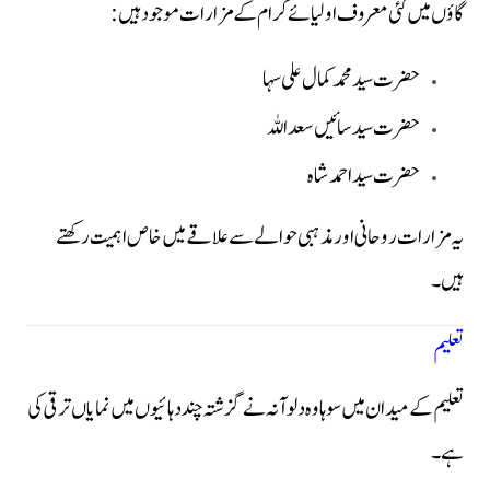
گاؤں میں کئی معروف اولیائے کرام کے مزارات موجود ہیں:
حضرت سید محمد کمال علی سہا
حضرت سید سائیں سعداللہ
حضرت سید احمد شاہ
یہ مزارات روحانی اور مذہبی حوالے سے علاقے میں خاص اہمیت رکھتے
ہیں۔
تعلیم
تعلیم کے میدان میں سوہاوہ دلوآنہ نے گزشتہ چند دہائیوں میں نمایاں ترقی کی
ہے۔