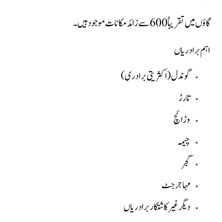
گاؤں میں تقریباً 600 سے زائد مکانات موجود ہیں۔
اہم برادریاں
گوندل (اکثریتی برادری)
تارڑ
وڑائچ
چیمہ
گجر
مہاجر جٹ
دیگر غیر کاشتکار برادریاں