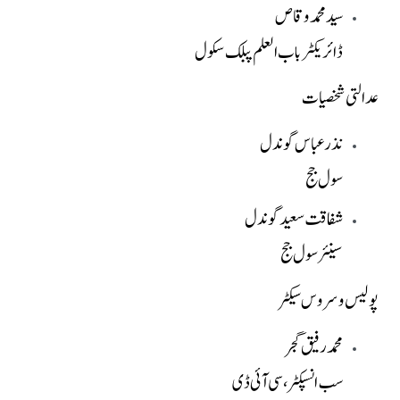
سید محمد وقاص
ڈائریکٹر باب العلم پبلک سکول
عدالتی شخصیات
نذر عباس گوندل
سول جج
شفاقت سعید گوندل
سینئر سول جج
پولیس و سروس سیکٹر
محمد رفیق گجر
سب انسپکٹر، سی آئی ڈی