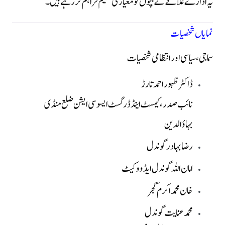
یہ ادارے علاقے کے بچوں کو معیاری تعلیم فراہم کر رہے ہیں۔
نمایاں شخصیات
سماجی، سیاسی اور انتظامی شخصیات
ڈاکٹر ظہور احمد تارڑ
نائب صدر، کیمسٹ اینڈ ڈرگسٹ ایسوسی ایشن ضلع منڈی
بہاؤالدین
رضا بہادر گوندل
امان اللہ گوندل ایڈووکیٹ
خان محمد اکرم گجر
محمد عنایت گوندل