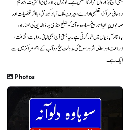
بستی آج ہزاروں افراد کا مسکن ہے۔ گوندل برادری کی اکثریت، قدیم
روحانی مراکز، تعلیمی ادارے، بیرون ملک آباد کمیونٹی، بااثر شخصیات اور
صدیوں پر محیط تاریخ سوہاوہ دلوآنہ کو ضلع منڈی بہاؤالدین کی ممتاز اور
باوقار آبادیوں میں شمار کرتی ہے۔ یہ بستی آج بھی اپنی روایات، ثقافت،
زراعت اور سماجی اثر و رسوخ کی بدولت چج دوآب کے اہم مراکز میں سے
ایک ہے۔
Photos