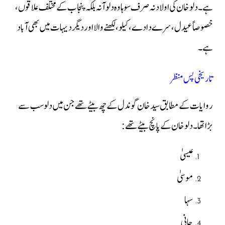
ہے۔ دلو خان کی اولاد نہ صرف سوہاوہ دلوآنہ بلکہ پنجاب کے مختلف علاقوں،
خصوصاً عیدل، سرے دادے، کیلو، لکھنے والا اور دیگر دیہات میں بھی آباد
ہے۔
تاریخی پس منظر
روایات کے مطابق سید خان گوندل کے چھ بیٹے تھے جن میں دلو سب سے
بڑا تھا۔ دلو خان کے پانچ بیٹے تھے:
عیسیٰ
موسیٰ
سہا
جانی