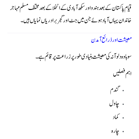
قیام پاکستان کے بعد ہندو اور سکھ آبادی کے انخلا کے بعد مختلف مسلم مہاجر
خاندان یہاں آباد ہوئے جن میں جٹ اور گجر برادریاں نمایاں ہیں۔
معیشت اور ذرائع آمدن
سوہاوہ دلوآنہ کی معیشت بنیادی طور پر زراعت پر قائم ہے۔
اہم فصلیں
گندم
چاول
کماد
چارہ