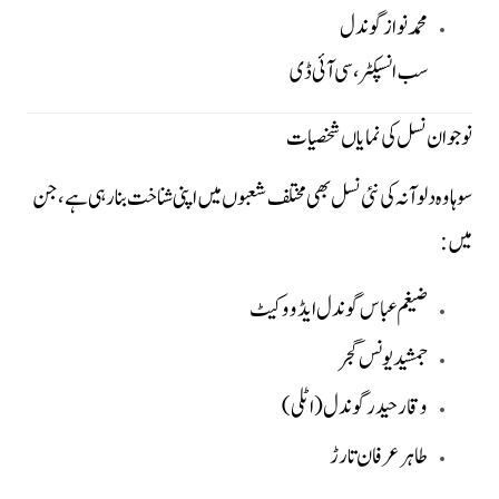
محمد نواز گوندل
سب انسپکٹر، سی آئی ڈی
نوجوان نسل کی نمایاں شخصیات
سوہاوہ دلوآنہ کی نئی نسل بھی مختلف شعبوں میں اپنی شناخت بنا رہی ہے، جن
میں:
ضیغم عباس گوندل ایڈووکیٹ
جمشید یونس گجر
وقار حیدر گوندل (اٹلی)
طاہر عرفان تارڑ