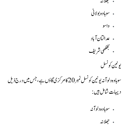
جھلانہ
سوہاوہ بولانی
واسو
عدالتان آباد
بھکھی شریف
یونین کونسل
سوہاوہ دلوآنہ یونین کونسل نمبر 20 کا مرکزی گاؤں ہے، جس میں درج ذیل
دیہات شامل ہیں:
سوہاوہ دلوآنہ
جھلانہ