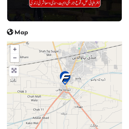
Map
+
−
Press Enter key to search