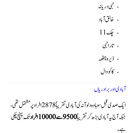
ٹبی دریانہ
خالق آباد
چک 11
تارا ٹبی
ڈیرہ چٹھہ
کاکووال
آبادی اور برادریاں
ایک صدی قبل سوہاوہ دلوآنہ کی آبادی تقریباً 2878 افراد پر مشتمل تھی،
جبکہ آج یہ آبادی بڑھ کر تقریباً
9500 سے 10000 افراد
تک پہنچ چکی
ہے۔