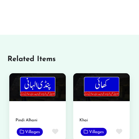
Related Items
Pindi Alhani
Khai
Favorite
Favor
Villages
Villages