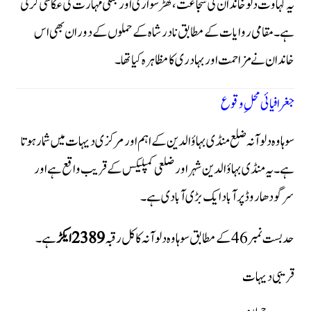
یہ کہاوت دلو خاندان کی شجاعت، گھڑسواری اور جنگی مہارت کی عکاسی کرتی
ہے۔ مقامی روایات کے مطابق نادر شاہ کے حملوں کے دوران بھی اس
خاندان نے مزاحمت اور بہادری کا مظاہرہ کیا تھا۔
جغرافیائی محلِ وقوع
سوہاوہ دلوآنہ ضلع منڈی بہاؤالدین کے اہم اور مرکزی دیہات میں شمار ہوتا
ہے۔ یہ منڈی بہاؤالدین شہر اور ضلعی کمپلیکس کے قریب واقع ہے اور
سرگودھا روڈ پر آباد ایک بڑی آبادی ہے۔
حد بست نمبر 46 کے مطابق سوہاوہ دلوآنہ کا کل رقبہ
2389 ایکڑ
ہے۔
قریبی دیہات