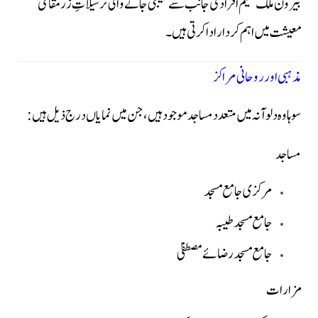
بیرون ملک مقیم افراد کی جانب سے بھیجی جانے والی ترسیلاتِ زر مقامی
معیشت میں اہم کردار ادا کرتی ہیں۔
مذہبی اور روحانی مراکز
سوہاوہ دلوآنہ میں متعدد مساجد موجود ہیں، جن میں نمایاں درج ذیل ہیں:
مساجد
مرکزی جامع مسجد
جامع مسجد طیبہ
جامع مسجد رضائے مصطفیٰ
مزارات