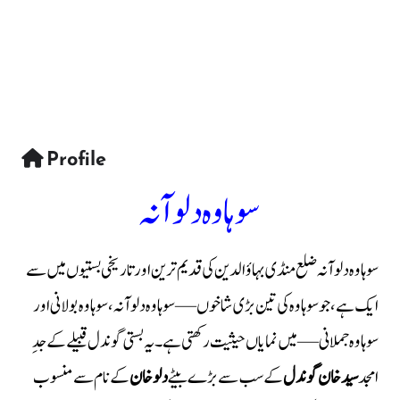
Profile
سوہاوہ دلوآنہ
سوہاوہ دلوآنہ ضلع منڈی بہاؤالدین کی قدیم ترین اور تاریخی بستیوں میں سے
ایک ہے، جو سوہاوہ کی تین بڑی شاخوں — سوہاوہ دلوآنہ، سوہاوہ بولانی اور
سوہاوہ جملانی — میں نمایاں حیثیت رکھتی ہے۔ یہ بستی گوندل قبیلے کے جدِ
امجد
سید خان گوندل
کے سب سے بڑے بیٹے
دلو خان
کے نام سے منسوب