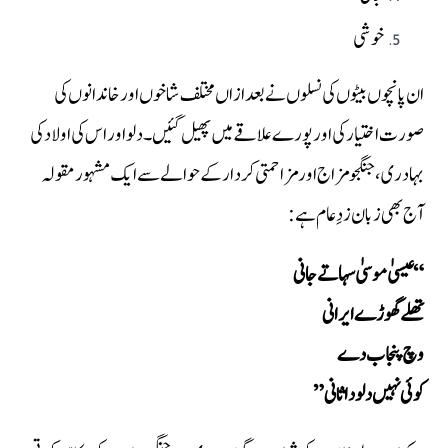
خوشی
ان پانچوں بیٹوں کی نسلوں نے بعد ازاں مختلف شاخوں اور خاندانوں کی
صورت اختیار کی اور پورے علاقے میں پھیل گئیں۔ دلو اور اس کی اولاد کی
بہادری، جنگجو مزاج اور مزاحمتی کردار کے حوالے سے ایک مشہور مقولہ
آج بھی زبان زدِ عام ہے:
“عیسیٰ موسیٰ سہا تے جانی
تھلے گھوڑے ایرانی
وچ پنجاب دے
کوئی نہیں دلو دا ثانی”