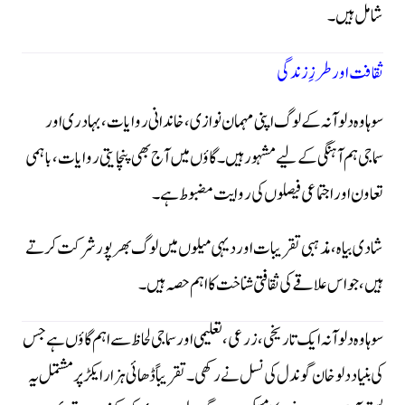
شامل ہیں۔
ثقافت اور طرزِ زندگی
سوہاوہ دلوآنہ کے لوگ اپنی مہمان نوازی، خاندانی روایات، بہادری اور
سماجی ہم آہنگی کے لیے مشہور ہیں۔ گاؤں میں آج بھی پنچایتی روایات، باہمی
تعاون اور اجتماعی فیصلوں کی روایت مضبوط ہے۔
شادی بیاہ، مذہبی تقریبات اور دیہی میلوں میں لوگ بھرپور شرکت کرتے
ہیں، جو اس علاقے کی ثقافتی شناخت کا اہم حصہ ہیں۔
سوہاوہ دلوآنہ ایک تاریخی، زرعی، تعلیمی اور سماجی لحاظ سے اہم گاؤں ہے جس
کی بنیاد دلو خان گوندل کی نسل نے رکھی۔ تقریباً ڈھائی ہزار ایکڑ پر مشتمل یہ