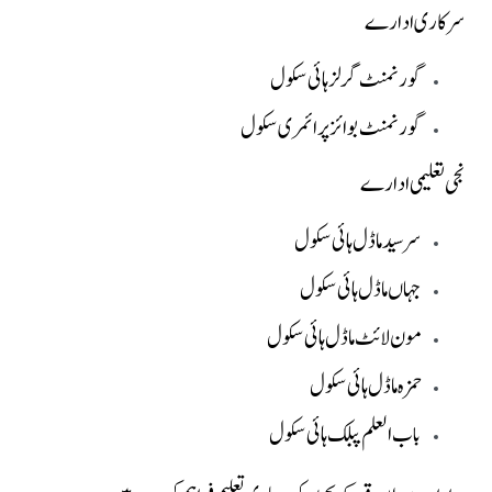
سرکاری ادارے
گورنمنٹ گرلز ہائی سکول
گورنمنٹ بوائز پرائمری سکول
نجی تعلیمی ادارے
سر سید ماڈل ہائی سکول
جہاں ماڈل ہائی سکول
مون لائٹ ماڈل ہائی سکول
حمزہ ماڈل ہائی سکول
باب العلم پبلک ہائی سکول