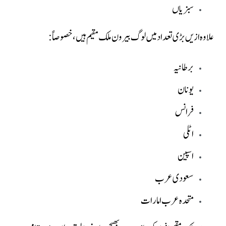
سبزیاں
علاوہ ازیں بڑی تعداد میں لوگ بیرون ملک مقیم ہیں، خصوصاً:
برطانیہ
یونان
فرانس
اٹلی
اسپین
سعودی عرب
متحدہ عرب امارات