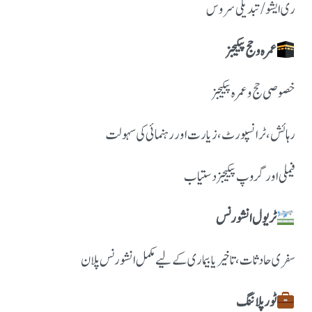
ری ایشو / تبدیلی سروس
عمرہ و حج پیکیجز
خصوصی حج و عمرہ پیکیجز
رہائش، ٹرانسپورٹ، زیارت اور رہنمائی کی سہولت
فیملی اور گروپ پیکیجز دستیاب
ٹریول انشورنس
سفری حادثات، تاخیر یا بیماری کے لیے مکمل انشورنس پلان
ٹور پلاننگ