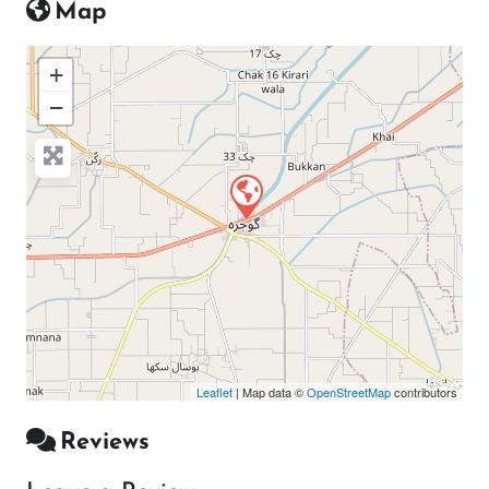
Map
+
−
Press Enter key to search
Leaflet
| Map data ©
OpenStreetMap
contributors
Reviews