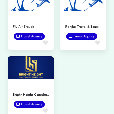
Fly Air Travels
Ranjha Travel & Tours
Travel Agency
Travel Agency
Favorite
Favor
Bright Height Consultants
Travel Agency
Favorite