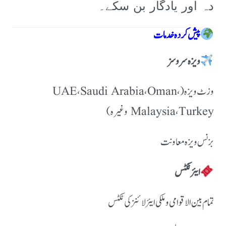
دہ اور یادگار بن سکے۔
پیش کردہ خدمات
ویزہ سروسز
وزٹ ویزہ (UAE، Saudi Arabia، Oman،
Malaysia، Turkey وغیرہ)
بزنس ویزہ معاونت
ایئر ٹکٹس
تمام بین الاقوامی و ملکی ایئرلائنز کی ٹکٹس