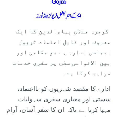
Gojra
ایم کے انٹرنیشنل ٹریولز اینڈ ٹورز
گوجرہ منڈی بہاءالدین کا ایک
معروف اور قابلِ اعتماد ٹریول
ایجنسی ادارہ ہے جو مقامی اور
بین الاقوامی سطح پر سفری خدمات
فراہم کرتا ہے۔
ادارے کا مقصد شہریوں کو بااعتماد،
سستی اور معیاری سفری سہولیات
مہیا کرنا ہے تاکہ ان کا سفر آسان، آرام