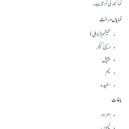
نمائندگی کرتا ہے۔
نمایاں درخت
شیشم (ٹاہلی)
دیسی کیکر
پیپل
نیم
سفیدہ
باغات
امرود
لیموں