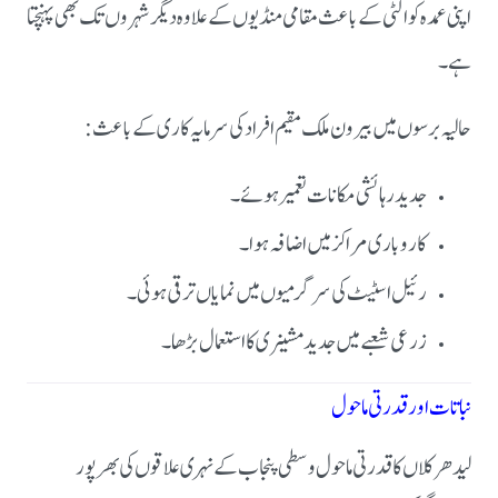
اپنی عمدہ کوالٹی کے باعث مقامی منڈیوں کے علاوہ دیگر شہروں تک بھی پہنچتا
ہے۔
حالیہ برسوں میں بیرون ملک مقیم افراد کی سرمایہ کاری کے باعث:
جدید رہائشی مکانات تعمیر ہوئے۔
کاروباری مراکز میں اضافہ ہوا۔
رئیل اسٹیٹ کی سرگرمیوں میں نمایاں ترقی ہوئی۔
زرعی شعبے میں جدید مشینری کا استعمال بڑھا۔
نباتات اور قدرتی ماحول
لیدھر کلاں کا قدرتی ماحول وسطی پنجاب کے نہری علاقوں کی بھرپور