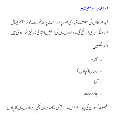
زراعت اور معیشت
لیدھر کلاں کی معیشت بنیادی طور پر زراعت پر قائم ہے۔ لوئر جہلم کینال
اور دیگر نہری ذرائع کی بدولت یہاں کی زمینیں انتہائی زرخیز شمار ہوتی ہیں۔
اہم فصلیں
گندم
دھان (چاول)
گنا
چارہ جات
خصوصاً دھان کی پیداوار اس علاقے کی شناخت بن چکی ہے اور یہاں کا چاول