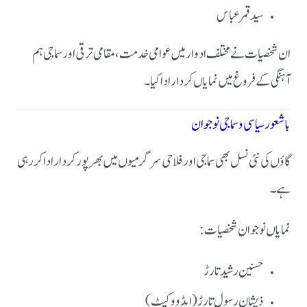
سید قمر عباس
ان شخصیات نے مختلف ادوار میں عوامی خدمت، مقامی ترقی اور سماجی ہم
آہنگی کے فروغ میں نمایاں کردار ادا کیا۔
باشعور سیاسی و سماجی نوجوان
گاؤں کی نئی نسل بھی سماجی اور فلاحی سرگرمیوں میں بھرپور کردار ادا کر رہی
ہے۔
نمایاں نوجوان شخصیات:
حسنین رشید تارڑ
ذیشان رسول تارڑ (ایڈووکیٹ)