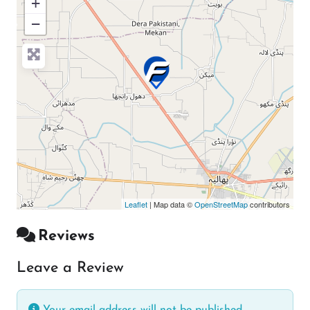
+
−
Press Enter key to search
Leaflet
| Map data ©
OpenStreetMap
contributors
Reviews
Leave a Review
Your email address will not be published.