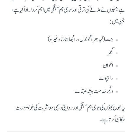
ہےجنہوں نے علاقے کی ترقی اور سماجی ہم آہنگی میں اہم کردار ادا کیا ہے،
جن میں:
جٹ (لیدھر، گوندل، رانجھا، تارڑ وغیرہ)
گجر
اعوان
راجپوت
دیگر خدمت پیشہ طبقات
یہ تنوع گاؤں کی سماجی ہم آہنگی اور روایتی دیہی معاشرت کی خوبصورت
عکاسی کرتا ہے۔