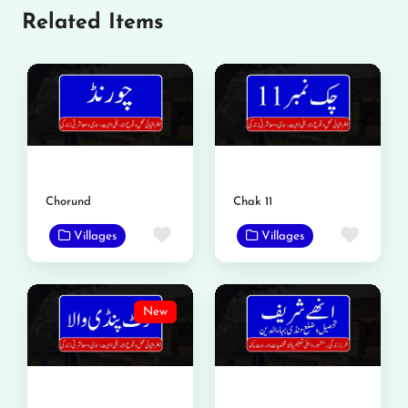
Related Items
Chorund
Chak 11
Favorite
Favor
Villages
Villages
New