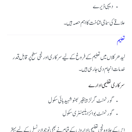
دیہی ڈیرے
علاقے کی سماجی شناخت کا اہم حصہ ہیں۔
تعلیم
لیدھر کلاں میں تعلیم کے فروغ کے لیے سرکاری اور نجی سطح پر قابلِ قدر
خدمات انجام دی جا رہی ہیں۔
سرکاری تعلیمی ادارے
گورنمنٹ گرلز بینظیر بھٹو شہید ہائی سکول
گورنمنٹ بوائز ایلیمنٹری سکول
اس کے علاوہ نجی تعلیمی اداروں کے قیام نے بھی نوجوان نسل کے لیے بہتر