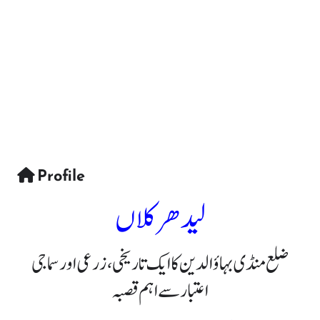
Profile
لیدھر کلاں
ضلع منڈی بہاؤالدین کا ایک تاریخی، زرعی اور سماجی
اعتبار سے اہم قصبہ