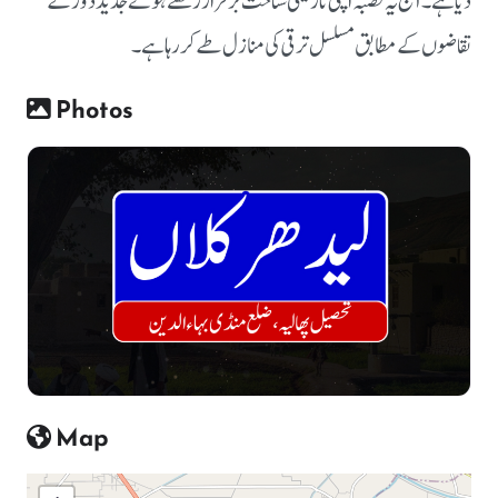
دیا ہے۔ آج یہ قصبہ اپنی تاریخی شناخت برقرار رکھتے ہوئے جدید دور کے
تقاضوں کے مطابق مسلسل ترقی کی منازل طے کر رہا ہے۔
Photos
Map