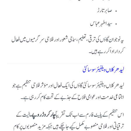
صابر تارڑ
سید اطہر عباس
یہ نوجوان گاؤں کی ترقی، تعلیم، سماجی شعور اور فلاحی سرگرمیوں میں فعال
کردار ادا کر رہے ہیں۔
لیدھر کلاں ویلفیئر سوسائٹی
لیدھر کلاں ویلفیئر سوسائٹی گاؤں کی ایک فعال اور مؤثر فلاحی تنظیم ہے جو
اجتماعی خدمت اور عوامی فلاح کے جذبے کے تحت کام کر رہی ہے۔
اس تنظیم کے پلیٹ فارم سے اب تک تقریباً
چار کروڑ روپے
مالیت کے
ترقیاتی اور فلاحی منصوبے مکمل کیے جا چکے ہیں جبکہ مزید منصوبوں پر کام