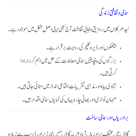
سماجی و ثقافتی زندگی
لیدھر کلاں میں روایتی پنجابی ثقافت آج بھی اپنی اصل شکل میں موجود ہے۔
بیٹھکوں اور ڈیرہ کلچر کی روایت برقرار ہے۔
بزرگوں کی پنچایتیں سماجی معاملات کے حل میں اہم کردار ادا
کرتی ہیں۔
شادی بیاہ اور مذہبی تقریبات اجتماعی انداز میں منائی جاتی ہیں۔
مہمان نوازی اور بھائی چارہ یہاں کی نمایاں سماجی اقدار ہیں۔
برادریاں اور سماجی ساخت
گاؤں میں مختلف برادریاں آباد ہیں ۔گاؤںمیں تارڑ برادری سب سے زیادہ