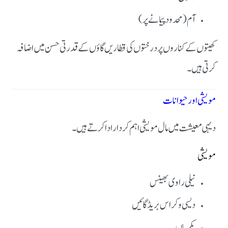
آم (محدود پیمانے پر)
کھیتوں کے کناروں پر درختوں کی قطاریں گاؤں کے قدرتی حسن میں اضافہ
کرتی ہیں۔
مویشی اور حیوانات
دیہی معیشت میں مال مویشی اہم کردار ادا کرتے ہیں۔
مویشی
نیلی راوی بھینس
دیسی و کراس بریڈ گائیں
بکریاں