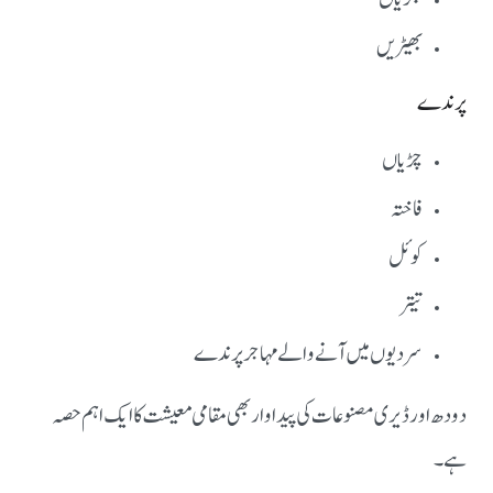
بھیڑیں
پرندے
چڑیاں
فاختہ
کوئل
تیتر
سردیوں میں آنے والے مہاجر پرندے
دودھ اور ڈیری مصنوعات کی پیداوار بھی مقامی معیشت کا ایک اہم حصہ
ہے۔