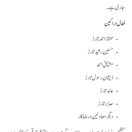
جاری ہے۔
فعال اراکین
ممتاز احمد تارڑ
حسنین رشید تارڑ
مشتاق احمد
ذیشان رسول تارڑ
عابد تارڑ
صابر تارڑ
دیگر معاونین و رضاکار