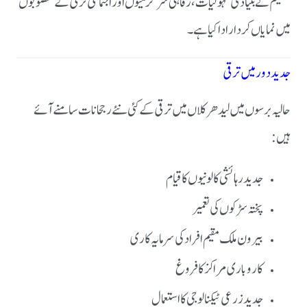
تنظیم نے بنیادی سہولیات، رفاہی سرگرمیوں اور اجتماعی ترقی کے منصوبوں
میں نمایاں کردار ادا کیا ہے۔
جدید دور میں ترقی
حالیہ برسوں میں لیدھر کلاں میں ترقی کے کئی نئے رجحانات سامنے آئے
ہیں:
جدید رہائشی کالونیوں کا قیام
پختہ سڑکوں کی تعمیر
بیرون ملک مقیم افراد کی سرمایہ کاری
کاروباری مراکز کا فروغ
جدید زرعی ٹیکنالوجی کا استعمال