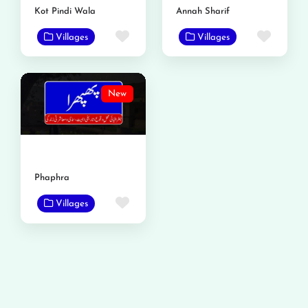
Kot Pindi Wala
Annah Sharif
Favorite
Favor
Villages
Villages
New
Phaphra
Favorite
Villages