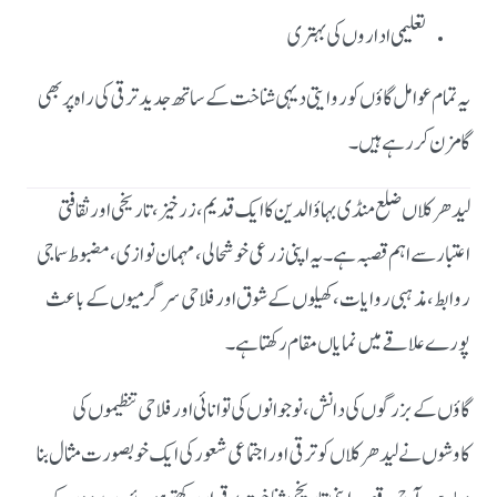
تعلیمی اداروں کی بہتری
یہ تمام عوامل گاؤں کو روایتی دیہی شناخت کے ساتھ جدید ترقی کی راہ پر بھی
گامزن کر رہے ہیں۔
لیدھر کلاں ضلع منڈی بہاؤالدین کا ایک قدیم، زرخیز، تاریخی اور ثقافتی
اعتبار سے اہم قصبہ ہے۔ یہ اپنی زرعی خوشحالی، مہمان نوازی، مضبوط سماجی
روابط، مذہبی روایات، کھیلوں کے شوق اور فلاحی سرگرمیوں کے باعث
پورے علاقے میں نمایاں مقام رکھتا ہے۔
گاؤں کے بزرگوں کی دانش، نوجوانوں کی توانائی اور فلاحی تنظیموں کی
کاوشوں نے لیدھر کلاں کو ترقی اور اجتماعی شعور کی ایک خوبصورت مثال بنا