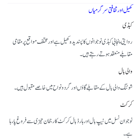
کھیل اور ثقافتی سرگرمیاں
کبڈی
روایتی پنجابی کبڈی نوجوانوں کا پسندیدہ کھیل ہے اور مختلف مواقع پر مقامی
مقابلے منعقد ہوتے رہتے ہیں۔
والی بال
شوٹنگ والی بال کے مقابلے گاؤں اور گرد و نواح میں خاصے مقبول ہیں۔
کرکٹ
نوجوان نسل میں ٹیپ بال اور ہارڈ بال کرکٹ کا رجحان تیزی سے فروغ پا رہا
ہے۔