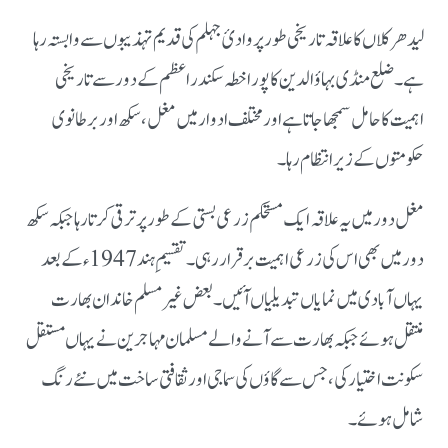
لیدھر کلاں کا علاقہ تاریخی طور پر وادیٔ جہلم کی قدیم تہذیبوں سے وابستہ رہا
ہے۔ ضلع منڈی بہاؤالدین کا پورا خطہ سکندر اعظم کے دور سے تاریخی
اہمیت کا حامل سمجھا جاتا ہے اور مختلف ادوار میں مغل، سکھ اور برطانوی
حکومتوں کے زیر انتظام رہا۔
مغل دور میں یہ علاقہ ایک مستحکم زرعی بستی کے طور پر ترقی کرتا رہا جبکہ سکھ
دور میں بھی اس کی زرعی اہمیت برقرار رہی۔ تقسیمِ ہند 1947ء کے بعد
یہاں آبادی میں نمایاں تبدیلیاں آئیں۔ بعض غیر مسلم خاندان بھارت
منتقل ہوئے جبکہ بھارت سے آنے والے مسلمان مہاجرین نے یہاں مستقل
سکونت اختیار کی، جس سے گاؤں کی سماجی اور ثقافتی ساخت میں نئے رنگ
شامل ہوئے۔