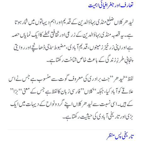
تعارف اور جغرافیائی اہمیت
لیدھر کلاں ضلع منڈی بہاؤالدین کے قدیم اور اہم دیہاتوں میں شمار ہوتا
ہے۔ یہ قصبہ منڈی بہاؤالدین کے زرعی اور ثقافتی خطے کا ایک نمایاں حصہ
ہے اور اپنی زرخیز زمینوں، قدیم آبادی، مضبوط سماجی ڈھانچے اور روایتی
پنجابی طرزِ زندگی کے باعث خاص شناخت رکھتا ہے۔
لفظ “لیدھر” جٹ برادری کی معروف گوت سے منسوب ہے جس نے اس
علاقے کو آباد کیا، جبکہ “کلاں” فارسی زبان کا لفظ ہے جس کے معنی “بڑا”
کے ہیں۔ اسی نسبت سے لیدھر کلاں اپنے گرد و نواح کے دیہات میں ایک
بڑی اور تاریخی آبادی کی حیثیت رکھتا ہے۔
تاریخی پس منظر