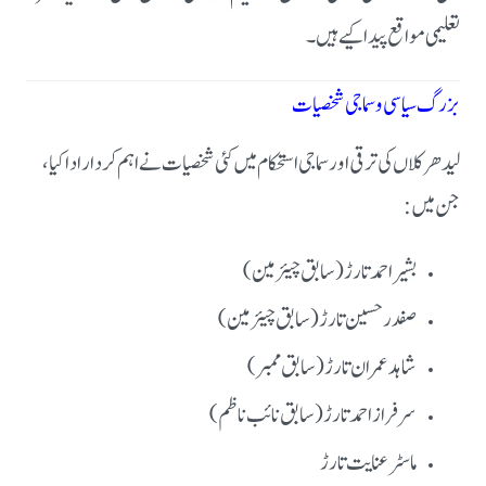
تعلیمی مواقع پیدا کیے ہیں۔
بزرگ سیاسی و سماجی شخصیات
لیدھر کلاں کی ترقی اور سماجی استحکام میں کئی شخصیات نے اہم کردار ادا کیا،
جن میں:
بشیر احمد تارڑ (سابق چیئرمین)
صفدر حسین تارڑ (سابق چیئرمین)
شاہد عمران تارڑ (سابق ممبر)
سرفراز احمد تارڑ (سابق نائب ناظم)
ماسٹر عنایت تارڑ