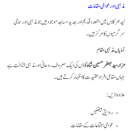
مذہبی اور عوامی مقامات
لیدھر کلاں میں متعدد قدیم اور جدید مساجد موجود ہیں جو مذہبی اور سماجی
سرگرمیوں کا مرکز ہیں۔
نمایاں مذہبی مقام
مزار سید جعفر حسین شاہ
گاؤں کی ایک معروف روحانی اور مذہبی شناخت ہے
جہاں مقامی افراد عقیدت کا اظہار کرتے ہیں۔
علاوہ ازیں:
روایتی بیٹھکیں
عوامی اجتماعات کے مقامات