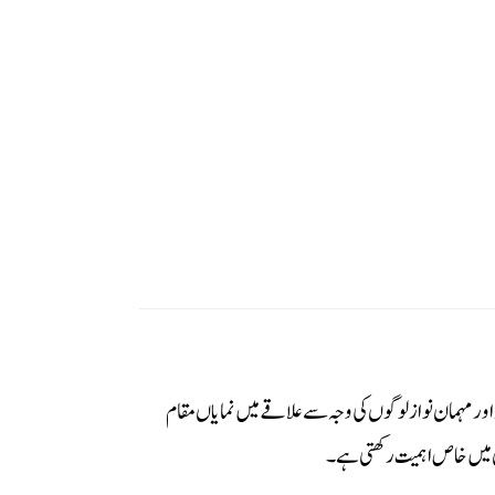
راد اور مہمان نواز لوگوں کی وجہ سے علاقے میں نمایاں مقام
وں میں خاص اہمیت رکھتی ہے۔