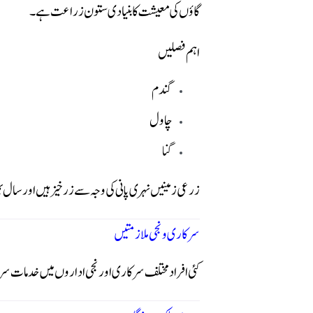
گاؤں کی معیشت کا بنیادی ستون زراعت ہے۔
اہم فصلیں
گندم
چاول
گنا
زرعی زمینیں نہری پانی کی وجہ سے زرخیز ہیں اور سال 
سرکاری و نجی ملازمتیں
کئی افراد مختلف سرکاری اور نجی اداروں میں خدمات 