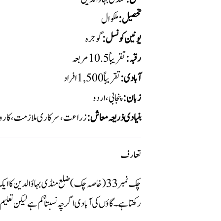
تحصیل:
ملکوال
یونین کونسل:
گوجرہ
رقبہ:
تقریباً 10.5 مربعہ
آبادی:
تقریباً 1,500 افراد
زبان:
پنجابی، اردو
بنیادی ذریعہ معاش:
زراعت، سرکاری ملازمت، کاروبا
تعارف
چک نمبر 33 ( خاصہ چک)ضلع منڈی بہاؤالدین ک
رکھتا ہے۔ گاؤں کی آبادی اگرچہ نسبتاً کم ہے لیکن تع