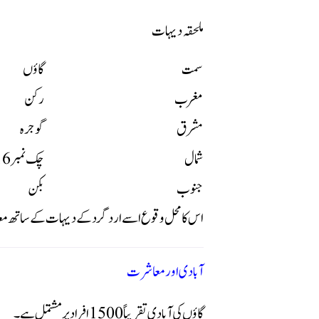
ملحقہ دیہات
سمت
گاؤں
مغرب
رکن
مشرق
گوجرہ
شمال
چک نمبر 16
جنوب
بکن
اس کا محل وقوع اسے اردگرد کے دیہات کے ساتھ معاشی
آبادی اور معاشرت
گاؤں کی آبادی تقریباً 1500 افراد پر مشتمل ہے۔