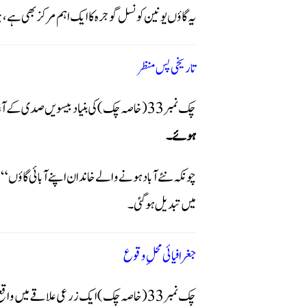
یہ گاؤں یونین کونسل گوجرہ کا ایک اہم مرکز بھی ہے، ج
تاریخی پس منظر
چک نمبر 33 ( خاصہ چک)کی بنیاد بیسویں صدی کے آغاز میں پڑی۔ مقامی روایات کے مطابق
ہوئے۔
چونکہ نئے آباد ہونے والے خاندان اپنے آبائی گاؤں “خ
میں تبدیل ہوگئی۔
جغرافیائی محلِ وقوع
چک نمبر 33 ( خاصہ چک) ایک زرعی علاقے میں واقع ہے اور چاروں طرف سرسبز کھیت اس کے حسن میں اضافہ کرتے ہیں۔