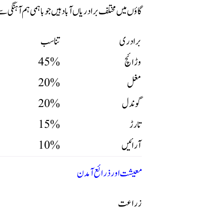
گاؤں میں مختلف برادریاں آباد ہیں جو باہمی ہم آہنگی 
برادری
تناسب
وڑائچ
45%
مغل
20%
گوندل
20%
تارڑ
15%
آرائیں
10%
معیشت اور ذرائع آمدن
زراعت