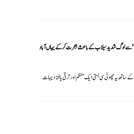
صہ” سے لوگ شدید سیلاب کے باعث ہجرت کرکے یہاں آباد
 ساتھ یہ چھوٹی سی بستی ایک منظم اور ترقی یافتہ دیہات