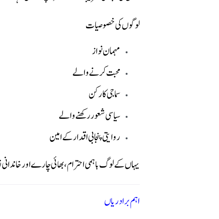
لوگوں کی خصوصیات
مہمان نواز
محبت کرنے والے
سماجی کارکن
سیاسی شعور رکھنے والے
روایتی پنجابی اقدار کے امین
یہاں کے لوگ باہمی احترام، بھائی چارے اور خاندانی ن
اہم برادریاں