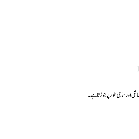
 اور سماجی طور پر جوڑتا ہے۔