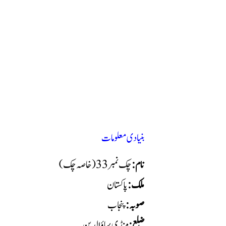
بنیادی معلومات
نام:
چک نمبر 33 ( خاصہ چک)
ملک:
پاکستان
صوبہ:
پنجاب
ضلع:
منڈی بہاؤالدین