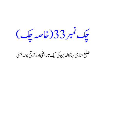
چک نمبر 33 (خاصہ چک)
ضلع منڈی بہاؤالدین کی ایک تاریخی اور ترقی پسند بستی