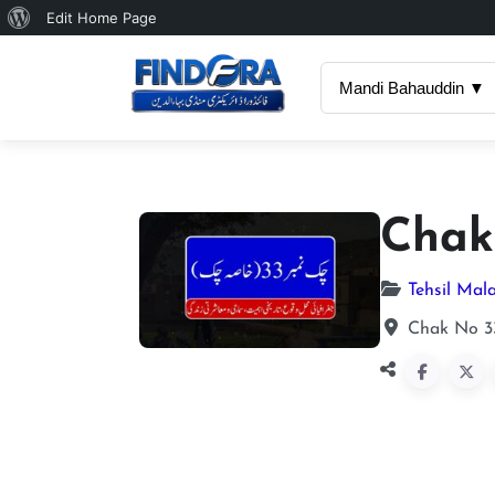
About
Edit Home Page
WordPress
Mandi Bahauddin ▼
Chak
Tehsil Mal
Chak No 3