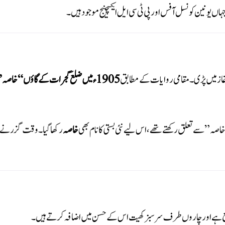
ہاں یونین کونسل آفس اور پی ٹی سی ایل ایکسچینج موجود ہیں۔
1905ء میں ضلع گجرات کے گاؤں “خا
اصہ” سے تعلق رکھتے تھے، اس لیے نئی بستی کا نام بھی
خاصہ
رکھا گیا۔ وقت گزرنے کے