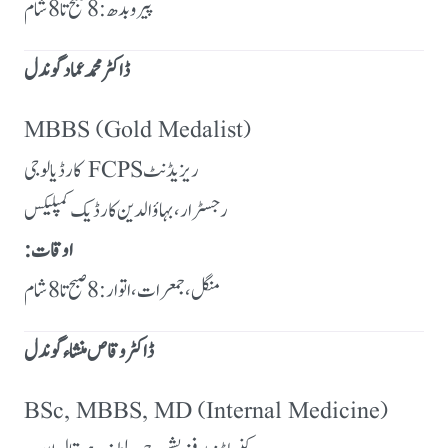
پیر و بدھ: 8 صبح تا 8 شام
ڈاکٹر محمد عماد گوندل
MBBS (Gold Medalist)
ریزیڈنٹ FCPS کارڈیالوجی
رجسٹرار، بہاؤالدین کارڈیک کمپلیکس
اوقات:
منگل، جمعرات، اتوار: 8 صبح تا 8 شام
ڈاکٹر وقاص منشاء گوندل
BSc, MBBS, MD (Internal Medicine)