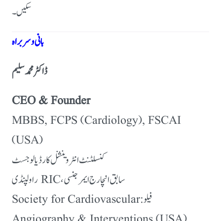
سکیں۔
بانی و سربراہ
ڈاکٹر محمد سلیم
CEO & Founder
MBBS, FCPS (Cardiology), FSCAI
(USA)
کنسلٹنٹ انٹروینشنل کارڈیالوجسٹ
سابق انچارج ایمرجنسی، RIC راولپنڈی
فیلو: Society for Cardiovascular
Angiography & Interventions (USA)