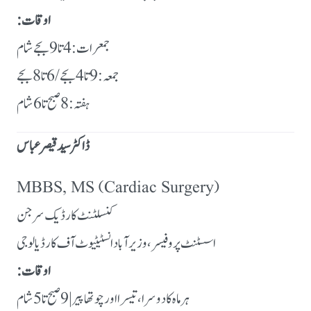
اوقات:
جمعرات: 4 تا 9 بجے شام
جمعہ: 9 تا 4 بجے / 6 تا 8 بجے
ہفتہ: 8 صبح تا 6 شام
ڈاکٹر سید قیصر عباس
MBBS, MS (Cardiac Surgery)
کنسلٹنٹ کارڈیک سرجن
اسسٹنٹ پروفیسر، وزیرآباد انسٹیٹیوٹ آف کارڈیالوجی
اوقات:
ہر ماہ کا دوسرا، تیسرا اور چوتھا پیر | 9 صبح تا 5 شام