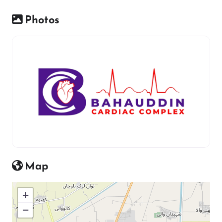
Photos
Map
+
−
Press Enter key to search