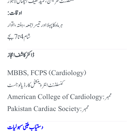
کنسلٹنٹ فزیشن، حمید لطیف ہسپتال لاہور
اوقات:
ہر ماہ کا پہلا اور تیسرا جمعہ، ہفتہ، اتوار
شام 4 تا 7 بجے
ڈاکٹر کاشف اعجاز
MBBS, FCPS (Cardiology)
کنسلٹنٹ انٹروینشنل کارڈیالوجسٹ
ممبر: American College of Cardiology
ممبر: Pakistan Cardiac Society
دستیاب طبی سہولیات