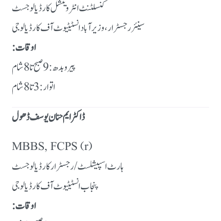
کنسلٹنٹ انٹروینشنل کارڈیالوجسٹ
سینئر رجسٹرار، وزیرآباد انسٹیٹیوٹ آف کارڈیالوجی
اوقات:
پیر و بدھ: 9 صبح تا 8 شام
اتوار: 3 تا 8 شام
ڈاکٹر ایم حنان یوسف ڈھول
MBBS, FCPS (r)
ہارٹ اسپیشلسٹ / رجسٹرار کارڈیالوجسٹ
پنجاب انسٹیٹیوٹ آف کارڈیالوجی
اوقات: