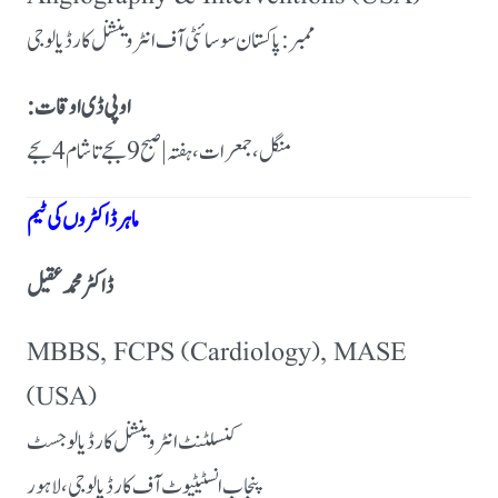
ممبر: پاکستان سوسائٹی آف انٹروینشنل کارڈیالوجی
او پی ڈی اوقات:
منگل، جمعرات، ہفتہ | صبح 9 بجے تا شام 4 بجے
ماہر ڈاکٹروں کی ٹیم
ڈاکٹر محمد عقیل
MBBS, FCPS (Cardiology), MASE
(USA)
کنسلٹنٹ انٹروینشنل کارڈیالوجسٹ
پنجاب انسٹیٹیوٹ آف کارڈیالوجی، لاہور