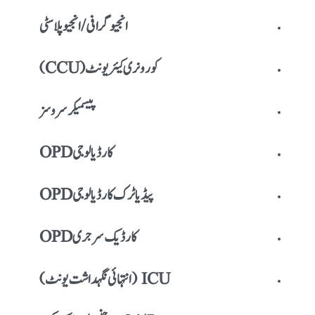
انجیوگرافی / انجیوپلاسٹی
کورونری کیئر یونٹ (CCU)
پیسمیکر سروسز
کارڈیالوجی OPD
پیڈیاٹرک کارڈیالوجی OPD
کارڈیک سرجری OPD
ICU (انتہائی نگہداشت یونٹ)