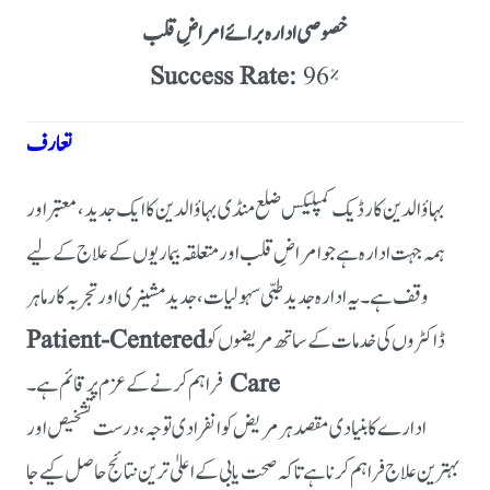
خصوصی ادارہ برائے امراضِ قلب
Success Rate:
96٪
تعارف
بہاؤالدین کارڈیک کمپلیکس ضلع منڈی بہاؤالدین کا ایک جدید، معتبر اور
ہمہ جہت ادارہ ہے جو امراضِ قلب اور متعلقہ بیماریوں کے علاج کے لیے
وقف ہے۔ یہ ادارہ جدید طبی سہولیات، جدید مشینری اور تجربہ کار ماہر
ڈاکٹروں کی خدمات کے ساتھ مریضوں کو
Patient-Centered
Care
فراہم کرنے کے عزم پر قائم ہے۔
ادارے کا بنیادی مقصد ہر مریض کو انفرادی توجہ، درست تشخیص اور
بہترین علاج فراہم کرنا ہے تاکہ صحت یابی کے اعلیٰ ترین نتائج حاصل کیے جا