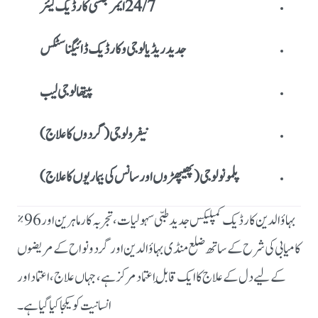
24/7 ایمرجنسی کارڈیک کیئر
جدید ریڈیالوجی و کارڈیک ڈائیگناسٹکس
پیتھالوجی لیب
نیفرولوجی (گردوں کا علاج)
پلمونولوجی (پھیپھڑوں اور سانس کی بیماریوں کا علاج)
بہاؤالدین کارڈیک کمپلیکس جدید طبی سہولیات، تجربہ کار ماہرین اور 96٪
کامیابی کی شرح کے ساتھ ضلع منڈی بہاؤالدین اور گرد و نواح کے مریضوں
کے لیے دل کے علاج کا ایک قابلِ اعتماد مرکز ہے، جہاں علاج، اعتماد اور
انسانیت کو یکجا کیا گیا ہے۔