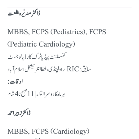
ڈاکٹر صدیٰرہ طلعت
MBBS, FCPS (Pediatrics), FCPS
(Pediatric Cardiology)
کنسلٹنٹ پیڈیاٹرک کارڈیالوجسٹ
سابق: RIC راولپنڈی، شفا انٹرنیشنل اسلام آباد
اوقات:
ہر ماہ کا دوسرا اتوار | 11 صبح تا 4 شام
ڈاکٹر زبیر احمد
MBBS, FCPS (Cardiology)