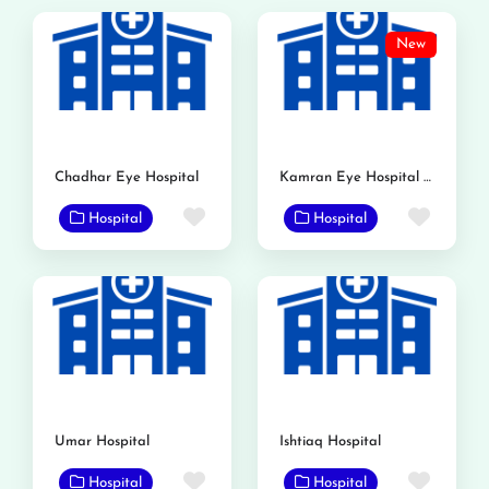
New
Chadhar Eye Hospital
Kamran Eye Hospital Gojra
Favorite
Favor
Hospital
Hospital
Umar Hospital
Ishtiaq Hospital
Favorite
Favor
Hospital
Hospital