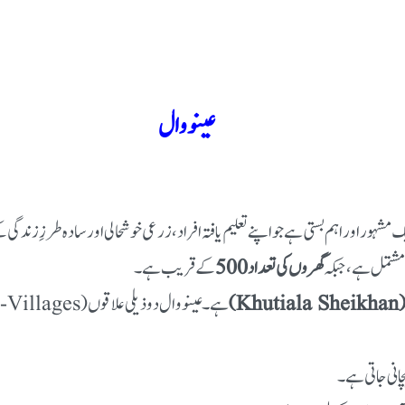
عینووال
مشہور اور اہم بستی ہے جو اپنے تعلیم یافتہ افراد، زرعی خوشحالی اور سادہ طرزِ زندگ
مشتمل ہے،
جبکہ
گھروں کی تعداد 500
کے قریب ہے۔
Kh)
ہے۔
عینووال دو ذیلی علاقوں (Sub-Villages) پر مشتمل ہے:
انی جاتی ہے۔