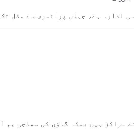
ی ادارہ ہے، جہاں پرائمری سے مڈل تک 
ے مراکز ہیں بلکہ گاؤں کی سماجی ہم آ