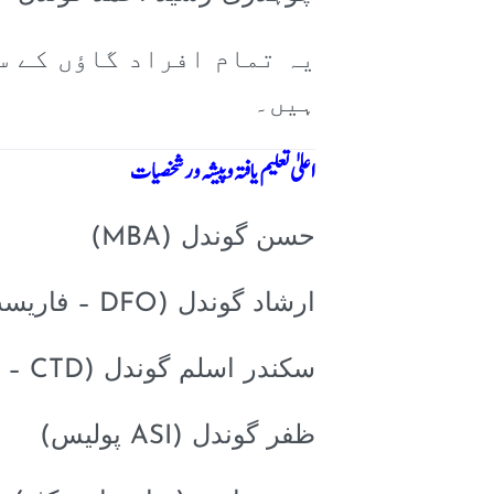
یہ تمام افراد گاؤں کے س
ہیں۔
اعلیٰ تعلیم یافتہ و پیشہ ور شخصیات
حسن گوندل (MBA)
ارشاد گوندل (DFO – فاریسٹ آفیسر)
سکندر اسلم گوندل (SI – CTD)
ظفر گوندل (ASI پولیس)