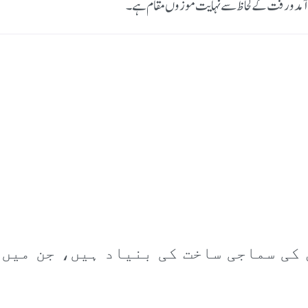
آمد و رفت کے لحاظ سے نہایت موزوں مقام ہے۔
کی سماجی ساخت کی بنیاد ہیں، جن میں 