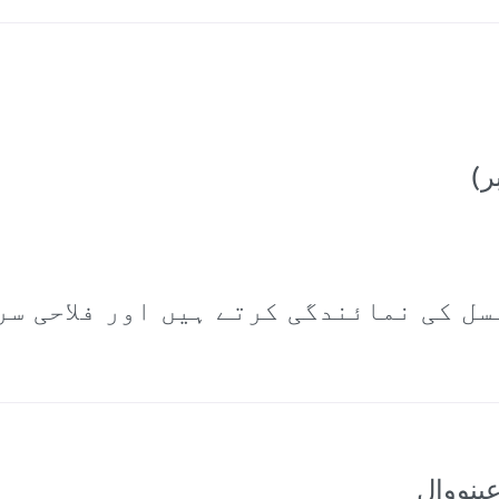
سل کی نمائندگی کرتے ہیں اور فلاحی سر
ینووال