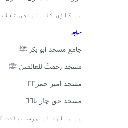
یہ گاؤں کا بنیادی تعلیم
مساجد
جامع مسجد ابو بکر ﷺ
مسجد رحمتُ للعالمین ﷺ
مسجد امیر حمزہؓ
مسجد حق چار یارؓ
یہ مساجد نہ صرف عبادت ک