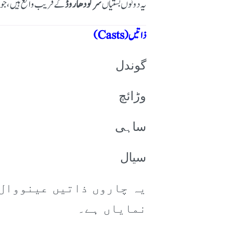
یہ دونوں بستیاں
سرگودھا روڈ
کے قریب واقع ہیں، جو 
ذاتیں (Casts)
گوندل
وڑائچ
ساہی
سیال
یہ چاروں ذاتیں عینووال 
نمایاں ہے۔