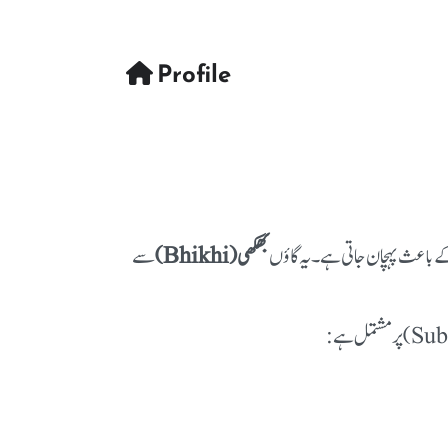
Profile
ی کے باعث پہچان جاتی ہے۔
یہ گاؤں
بھکھی (Bhikhi)
سے