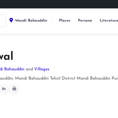
Mandi Bahauddin
Places
Persona
Literatur
wal
di Bahauddin
and
Villages
uddin, Mandi Bahauddin Tehsil District
Mandi Bahauddin
Pu