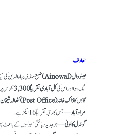
تعارف
عینووال (Ainowal)
ضلع منڈی بہاءالدین کی ایک 
الگ ہوا اور اس کی
کل آبادی تقریباً 3,300
نفوس پر 
گاؤں کا
ڈاک خانہ (Post Office)
کٹھالہ شیخان (utiala Sheikhan
مراد آباد
— جس کا رقبہ تقریباً 16 ایکڑ ہے۔
گوندل کالونی
— جو جدید رہائشی سہولتوں کے باعث پہچ