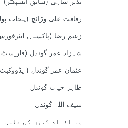
نذیر ساہی (سابق انسپکٹر)
رفاقت علی وڑائچ (پنجاب پو
زعیم رضا (پاکستان ایئرفورس
شہزاد عمر گوندل (فاریسٹ 
عثمان عمر گوندل (ایڈووکیٹ
طاہر حیات گوندل
سیف اللہ گوندل
یہ افراد گاؤں کی علمی و