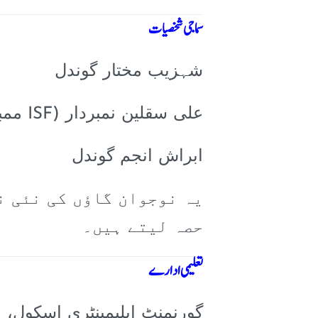
سماجی شخصیات
شہزیب مختار گوندل
علی سقلین نمبردار (ISF ممبر)
ابراش انجم گوندل
یہ نوجوان گاؤں کی نئی ن
حصہ لیتے ہیں۔
تعلیمی ادارے
گورنمنٹ ایلیمینٹری اسکول، ع