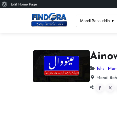
About
Edit Home Page
WordPress
Mandi Bahauddin ▼
Aino
Tehsil Man
Mandi Baha