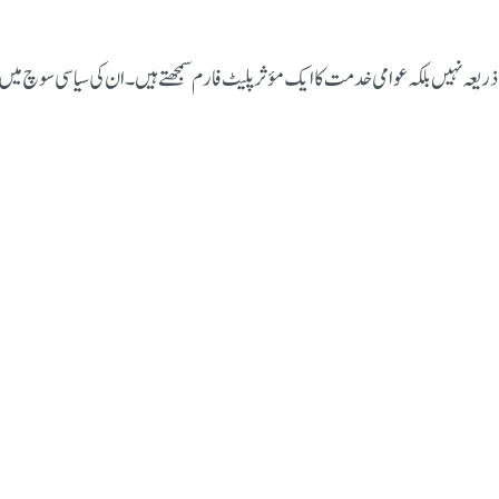
ہ نہیں بلکہ عوامی خدمت کا ایک مؤثر پلیٹ فارم سمجھتے ہیں۔ ان کی سیاسی سوچ میں عوا