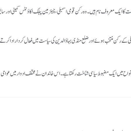
است کا ایک معروف نام ہیں۔ وہ رکن قومی اسمبلی، چیئرمین پبلک اکاؤنٹس کمیٹی اور
لی کے رکن منتخب ہوئے اور ضلع منڈی بہاؤالدین کی سیاست میں فعال کردار ادا کرت
ح میں ایک مضبوط سیاسی شناخت رکھتا ہے۔ اس خاندان نے مختلف ادوار میں عوامی نم