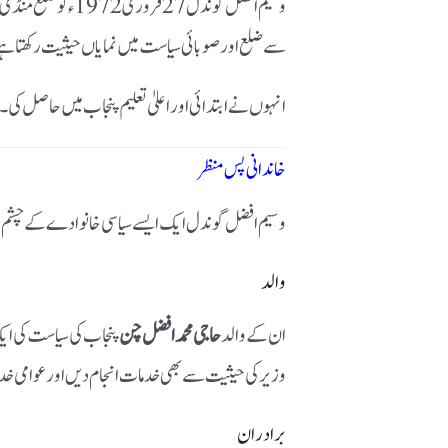
وسیم افضل گوندل 27 فروری 1972ء کو ضلع منڈی بہاؤالدین کی تحصیل ملکوال کے معروف گاؤں
سے ضلع اور صوبائی سیاست میں نمایاں حیثیت رکھتا ہ
انہوں نے ابتدائی اور اعلیٰ تعلیم پنجاب میں حاصل کی
خاندانی پس منظر
وسیم افضل گوندل ایک ایسے سیاسی خانوادے کے چشم و چ
والد
ان کے والد
حاجی محمد افضل چن
وزیر کی حیثیت سے بھی خدمات انجام دیں اور عوامی خ
برادران