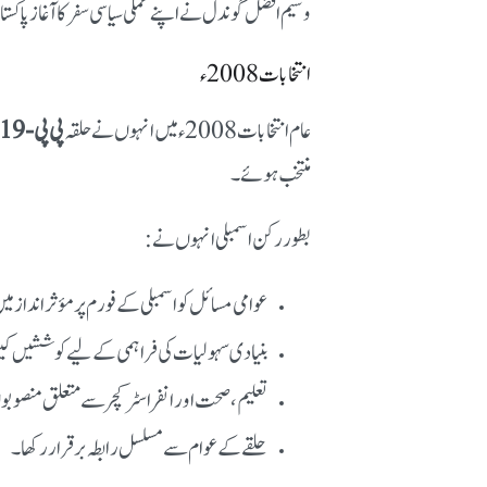
وسیم افضل گوندل نے اپنے عملی سیاسی سفر کا آغاز پاکست
انتخابات 2008ء
عام انتخابات 2008ء میں انہوں نے حلقہ
پی پی-119 (منڈی بہاؤالدین-IV)
منتخب ہوئے۔
بطور رکن اسمبلی انہوں نے:
عوامی مسائل کو اسمبلی کے فورم پر مؤثر انداز می
بنیادی سہولیات کی فراہمی کے لیے کوششیں ک
تعلیم، صحت اور انفراسٹرکچر سے متعلق منصوبو
حلقے کے عوام سے مسلسل رابطہ برقرار رکھا۔