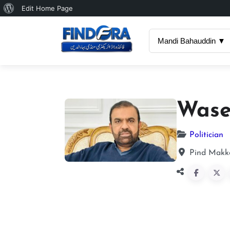
About
Edit Home Page
WordPress
Mandi Bahauddin ▼
Wase
Politician
Pind Makko