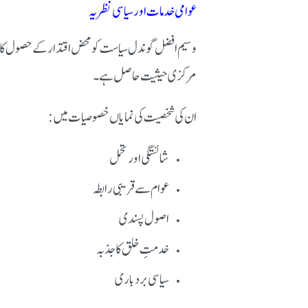
عوامی خدمات اور سیاسی نظریہ
وسیم افضل گوندل سیاست کو محض اقتدار کے حصول کا ذریع
مرکزی حیثیت حاصل ہے۔
ان کی شخصیت کی نمایاں خصوصیات میں:
شائستگی اور تحمل
عوام سے قریبی رابطہ
اصول پسندی
خدمتِ خلق کا جذبہ
سیاسی بردباری