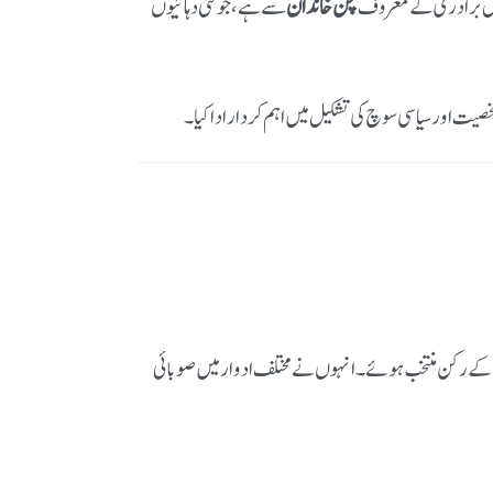
ندل برادری کے معروف
چن خاندان
سے ہے، جو کئی دہائیوں
صیت اور سیاسی سوچ کی تشکیل میں اہم کردار ادا کیا۔
1ء تک مسلسل چار مرتبہ پنجاب اسمبلی کے رکن منتخب ہوئے۔ انہوں نے مختلف ادوار میں صوبائی