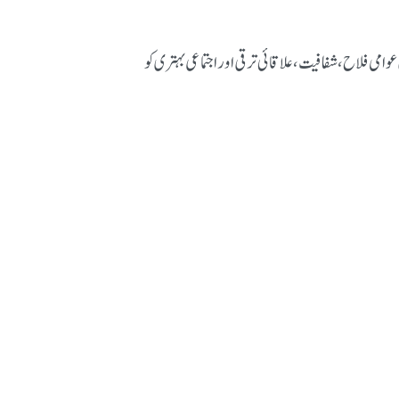
می فلاح، شفافیت، علاقائی ترقی اور اجتماعی بہتری کو