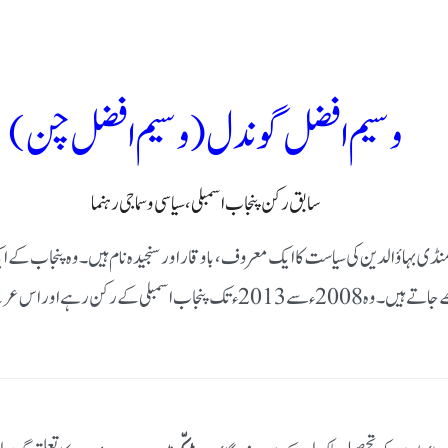
وسیم افضل گوندل (وسیم افضل چن)
سابق رکن پنجاب اسمبلی، سیاسی و سماجی رہنما
نڈی بہاؤالدین کی سیاست کا ایک معروف، باوقار اور سنجیدہ نام ہیں۔ وہ پنجاب کے ا
اصولی سیاست اور عوامی رابطے کی روایت کے امین سمجھے جاتے ہیں۔ وہ 2008ء سے 