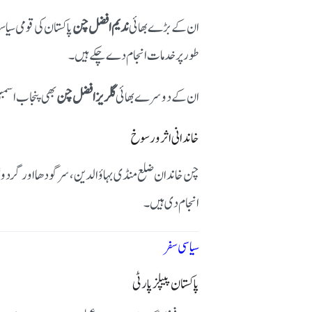
ان کے بڑے بھائی
ندیم افضل چن
پاکستان کی قومی سی
طور پر خدمات انجام دے چکے ہیں۔
ان کے دوسرے بھائی
گلریز افضل چن
بھی پنجاب اسمب
خاندانی اثر و رسوخ
چن خاندان ضلع منڈی بہاؤالدین، سرگودھا اور گردونوا
انجام دی ہیں۔
سیاسی سفر
پاکستان پیپلز پارٹی