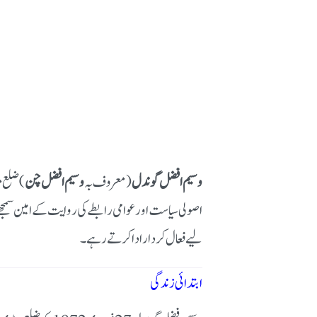
وسیم افضل گوندل
(معروف بہ
وسیم افضل چن
) ضلع م
لیے فعال کردار ادا کرتے رہے۔
ابتدائی زندگی