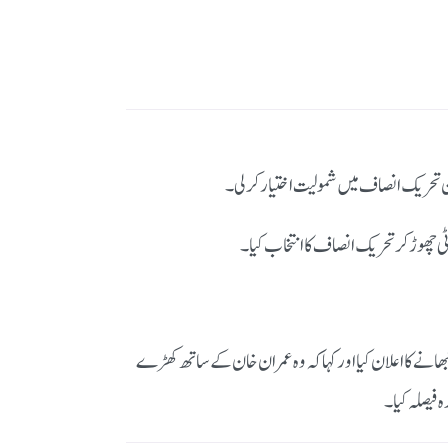
 چھوڑ کر تحریک انصاف کا انتخاب کیا۔
انے کا اعلان کیا
اور کہا کہ وہ عمران خان کے ساتھ کھڑے
ہ فیصلہ کیا۔