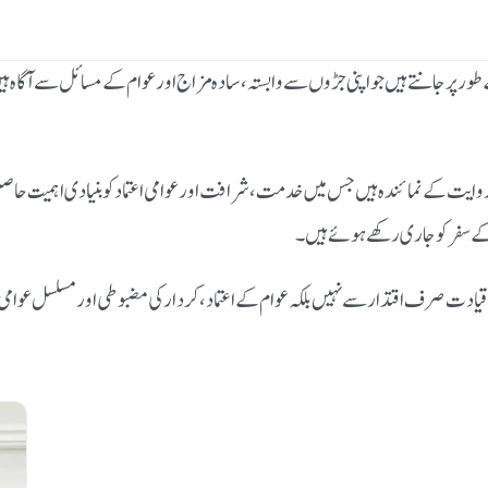
کے طور پر جانتے ہیں جو اپنی جڑوں سے وابستہ، سادہ مزاج اور عوام کے مسائل سے آگاہ 
ایت کے نمائندہ ہیں جس میں خدمت، شرافت اور عوامی اعتماد کو بنیادی اہمیت حاصل 
 سفر کو جاری رکھے ہوئے ہیں۔
قیادت صرف اقتدار سے نہیں بلکہ عوام کے اعتماد، کردار کی مضبوطی اور مسلسل عوام