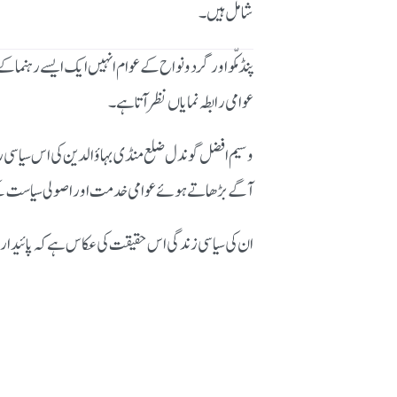
شامل ہیں۔
پنڈ مکّو اور گردونواح کے عوام انہیں ایک ایسے رہنما 
عوامی رابطہ نمایاں نظر آتا ہے۔
وسیم افضل گوندل ضلع منڈی بہاؤالدین کی اس سیاسی رو
آگے بڑھاتے ہوئے عوامی خدمت اور اصولی سیاست کے
ان کی سیاسی زندگی اس حقیقت کی عکاس ہے کہ پائیدار 