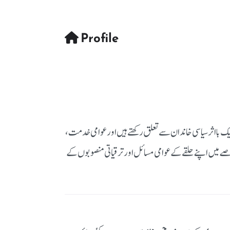
Profile
یک بااثر سیاسی خاندان سے تعلق رکھتے ہیں اور عوامی خدمت،
2013ء تک پنجاب اسمبلی کے رکن رہے اور اس عرصے میں اپنے حلقے کے عوامی مسائل اور ترقیاتی منصوبوں کے