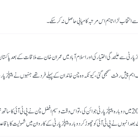
ہم پیش رفت سمجھی گئی، کیونکہ وہ چن خاندان کے پہلے فرد تھے جنہوں نے پیپلز پارٹی
وسیم افضل چن نے پی ٹی آئی کا ساتھ نبھ
عد انہوں نے پی ٹی آئی کو چھوڑ کر
دوبارہ پیپلز پارٹی کے کاروان میں شمولیت
کا باقاعد