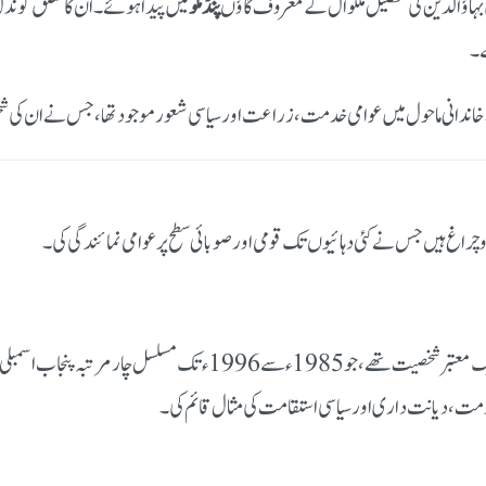
پنڈ مکّو
میں پیدا ہوئے۔ ان کا تعلق گو
ے۔
۔ خاندانی ماحول میں عوامی خدمت، زراعت اور سیاسی شعور موجود تھا، جس نے ان کی شخ
راغ ہیں جس نے کئی دہائیوں تک قومی اور صوبائی سطح پر عوامی نمائندگی کی۔
پنجاب کی سیاست کی ایک معتبر شخصیت تھے، جو 1985ء سے 996
دمت، دیانت داری اور سیاسی استقامت کی مثال قائم کی۔