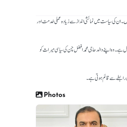
ہیں۔ ان کی سیاست میں نمائشی انداز سے زیادہ عملی خدمت اور
ہے۔ وہ اپنے والد حاجی محمد افضل چن کی سیاسی میراث کو
ی رابطے سے قائم ہوتی ہے۔
Photos