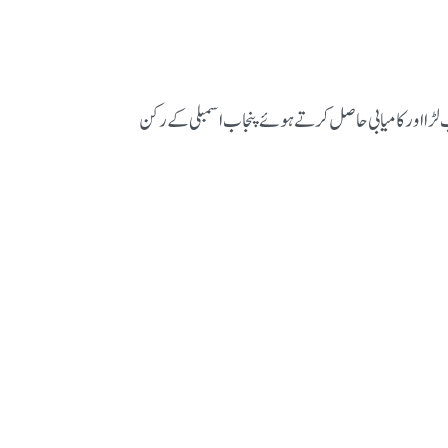
ب لڑا اور کامیابی حاصل کرتے ہوئے پنجاب اسمبلی کے رکن