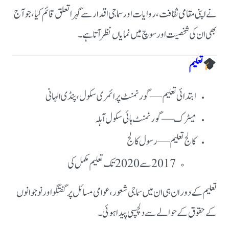
نے اپنی مقامی ثقافت، روایات اور سماجی اقدار سے گہرا تعلق قائم کیا، جو آج
بھی ان کی شخصیت اور سوچ میں نمایاں نظر آتا ہے۔
تعلیم
ابتدائی تعلیم — گورنمنٹ پرائمری سکول، پنڈی الہانی
میٹرک — گورنمنٹ ہائی سکول آہلہ
کالج تعلیم — رسول کالج
2017 سے 2020 تک تعلیم مکمل کی
تعلیم کے دوران ہی ان میں سماجی شعور، عوامی مسائل پر گفتگو اور نوجوانوں
کے حقوق کے حوالے سے دلچسپی پیدا ہوئی۔