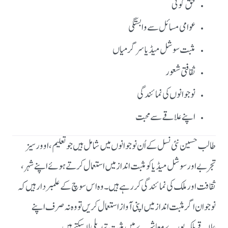
حق گوئی
عوامی مسائل سے وابستگی
مثبت سوشل میڈیا سرگرمیاں
ثقافتی شعور
نوجوانوں کی نمائندگی
اپنے علاقے سے محبت
طالب حسین نئی نسل کے اُن نوجوانوں میں شامل ہیں جو تعلیم، اوورسیز
تجربے اور سوشل میڈیا کو مثبت انداز میں استعمال کرتے ہوئے اپنے شہر،
ثقافت اور ملک کی نمائندگی کر رہے ہیں۔وہ اس سوچ کے علمبردار ہیں کہ
نوجوان اگر مثبت انداز میں اپنی آواز استعمال کریں تو وہ نہ صرف اپنے
علاقے بلکہ پورے معاشرے میں مثبت تبدیلی لا سکتے ہیں۔