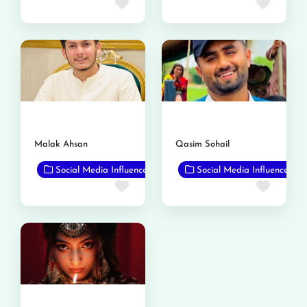
Favorite
Favor
Malak Ahsan
Qasim Sohail
Social Media Influencer
Social Media Influencer
Favorite
Favor