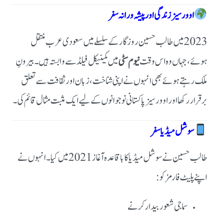
اوورسیز زندگی اور پیشہ ورانہ سفر
2023 میں طالب حسین روزگار کے سلسلے میں سعودی عرب منتقل
ہوئے، جہاں وہ اس وقت
نیوم سٹی
میں مکینیکل فیلڈ سے وابستہ ہیں۔بیرونِ
ملک رہتے ہوئے بھی انہوں نے اپنی شناخت، زبان اور ثقافت سے تعلق
برقرار رکھا اور اوورسیز پاکستانی نوجوانوں کے لیے ایک مثبت مثال قائم کی۔
سوشل میڈیا سفر
طالب حسین نے سوشل میڈیا کا باقاعدہ آغاز 2021 میں کیا۔انہوں نے
اپنے پلیٹ فارمز کو:
سماجی شعور بیدار کرنے