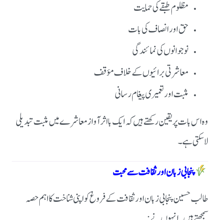
مظلوم طبقے کی حمایت
حق اور انصاف کی بات
نوجوانوں کی نمائندگی
معاشرتی برائیوں کے خلاف مؤقف
مثبت اور تعمیری پیغام رسانی
وہ اس بات پر یقین رکھتے ہیں کہ ایک بااثر آواز معاشرے میں مثبت تبدیلی
لا سکتی ہے۔
پنجابی زبان اور ثقافت سے محبت
طالب حسین پنجابی زبان اور ثقافت کے فروغ کو اپنی شناخت کا اہم حصہ
سمجھتے ہیں۔انہوں نے: