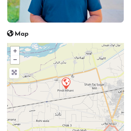
Map
+
−
Press Enter key to search