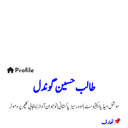
Profile
طالب حسین گوندل
سوشل میڈیا ایکٹیوسٹ | اوورسیز پاکستانی | نوجوان آواز | پنجابی کلچر پروموٹر
تعارف