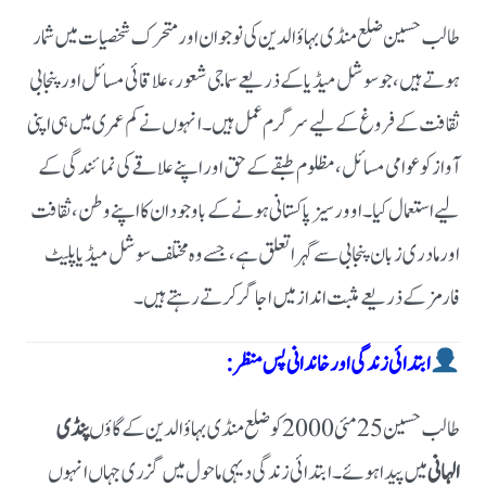
طالب حسین ضلع منڈی بہاؤالدین کی نوجوان اور متحرک شخصیات میں شمار
ہوتے ہیں، جو سوشل میڈیا کے ذریعے سماجی شعور، علاقائی مسائل اور پنجابی
ثقافت کے فروغ کے لیے سرگرم عمل ہیں۔ انہوں نے کم عمری میں ہی اپنی
آواز کو عوامی مسائل، مظلوم طبقے کے حق اور اپنے علاقے کی نمائندگی کے
لیے استعمال کیا۔اوورسیز پاکستانی ہونے کے باوجود ان کا اپنے وطن، ثقافت
اور مادری زبان پنجابی سے گہرا تعلق ہے، جسے وہ مختلف سوشل میڈیا پلیٹ
فارمز کے ذریعے مثبت انداز میں اجاگر کرتے رہتے ہیں۔
ابتدائی زندگی اور خاندانی پس منظر:
طالب حسین 25 مئی 2000 کو ضلع منڈی بہاؤالدین کے گاؤں
پنڈی
الہانی
میں پیدا ہوئے۔ابتدائی زندگی دیہی ماحول میں گزری جہاں انہوں