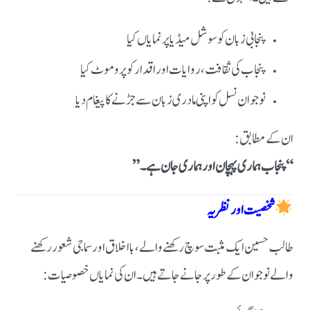
پنجابی زبان کو سوشل میڈیا پر نمایاں کیا
پنجاب کی ثقافت، روایات اور اقدار کو پروموٹ کیا
نوجوان نسل کو اپنی مادری زبان سے جڑنے کا پیغام دیا
ان کے مطابق:
“پنجاب ہماری پہچان اور ہماری جان ہے۔”
شخصیت اور نظریہ
طالب حسین ایک مثبت سوچ رکھنے والے، بااخلاق اور سماجی شعور رکھنے
والے نوجوان کے طور پر جانے جاتے ہیں۔ان کی نمایاں خصوصیات: