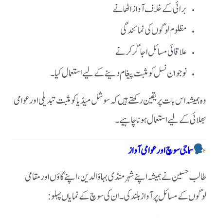
برائی کے خلاف آواز اٹھانے
مظلوم لوگوں کی نمائندگی
علاقائی مسائل اجاگر کرنے
نوجوان نسل کو مثبت پیغام دینےکے لیے استعمال کیا۔
وہ ہمیشہ اس بات پر یقین رکھتے ہیں کہ سوشل میڈیا کو مثبت تبدیلی اور عوامی
بھلائی کے لیے استعمال ہونا چاہیے۔
سماجی سوچ اور عوامی آواز
طالب حسین نے ہمیشہ اپنے شہر منڈی بہاؤالدین، اپنے گاؤں اور مقامی
لوگوں کے مسائل پر آواز بلند کی۔ان کی سوچ کے نمایاں پہلو: