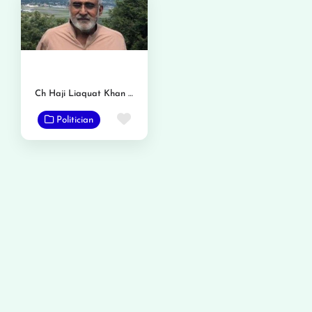
Ch Haji Liaquat Khan Gondal Garhana
Favorite
Politician