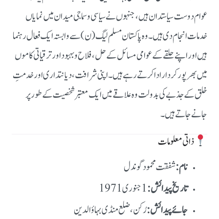
عوام دوست سیاستدان ہیں، جنہوں نے سیاسی و سماجی میدان میں نمایاں
خدمات انجام دی ہیں۔ وہ پاکستان مسلم لیگ (ن) سے وابستہ ایک فعال رہنما
ہیں اور اپنے حلقے کے عوامی مسائل کے حل، فلاح و بہبود اور ترقیاتی کاموں
میں بھرپور کردار ادا کرتے رہے ہیں۔ اپنی شرافت، دیانتداری اور خدمتِ
خلق کے جذبے کی بدولت وہ علاقے میں ایک معتبر شخصیت کے طور پر
جانے جاتے ہیں۔
ذاتی معلومات
نام:
شفقت محمود گوندل
تاریخ پیدائش:
جائے پیدائش:
رُکن، ضلع منڈی بہاؤالدین