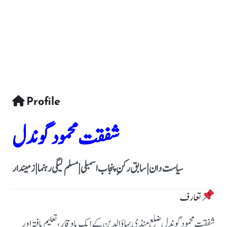
Profile
شفقت محمود گوندل
سیاست دان | سابق رکنِ پنجاب اسمبلی | مسلم لیگی رہنما | زمیندار
تعارف
شفقت محمود گوندل ضلع منڈی بہاؤالدین کے ایک باوقار، تعلیم یافتہ اور