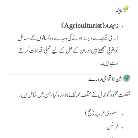
پیشہ
زمیندار (Agriculturist)
زرعی شعبے سے وابستہ ہونے کی وجہ سے وہ کسانوں کے مسائل
کو بخوبی سمجھتے ہیں اور ان کے حل کے لیے عملی اقدامات کرتے
رہے ہیں۔
بین الاقوامی دورے
شفقت محمود گوندل نے مختلف ممالک کا دورہ کیا، جن میں شامل ہیں:
سعودی عرب (حج)
فرانس