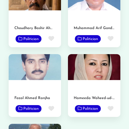
Choudhary Bashir Ahmed Bosal
Muhammad Arif Gondal Chimoana
Favorite
Favor
Politician
Politician
Fazal Ahmed Ranjha
Hameeda Waheed-ud-Din
Favorite
Favor
Politician
Politician