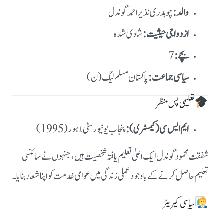
والد:
چوہدری نذیر احمد گوندل
ازدواجی حیثیت:
شادی شدہ
بچے:
سیاسی جماعت:
پاکستان مسلم لیگ (ن)
تعلیمی پس منظر
ایم ایس سی (کیمسٹری):
پنجاب یونیورسٹی لاہور (1995)
شفقت محمود گوندل ایک اعلیٰ تعلیم یافتہ شخصیت ہیں، جنہوں نے سائنسی
تعلیم حاصل کرنے کے باوجود عملی زندگی میں عوامی خدمت کو اپنا شعار بنایا۔
سیاسی کیریئر