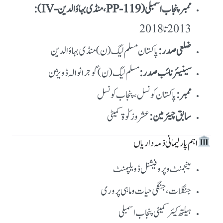
ممبر پنجاب اسمبلی (PP-119، منڈی بہاؤالدین-IV):
2013 تا 2018
ضلعی صدر:
پاکستان مسلم لیگ (ن) منڈی بہاؤالدین
سینیئر نائب صدر:
مسلم لیگ (ن) گوجرانوالہ ڈویژن
ممبر:
پاکستان کونسل، پنجاب کونسل
سابق چیئرمین:
عشر و زکوٰۃ کمیٹی
اہم پارلیمانی ذمہ داریاں
مینجمنٹ و پروفیشنل ڈویلپمنٹ
جنگلات، جنگلی حیات و ماہی پروری
ہیلتھ کیئر کمیٹی پنجاب اسمبلی