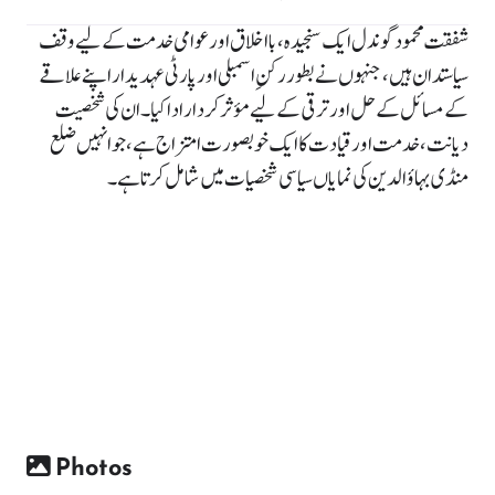
شفقت محمود گوندل ایک سنجیدہ، بااخلاق اور عوامی خدمت کے لیے وقف
سیاستدان ہیں، جنہوں نے بطور رکنِ اسمبلی اور پارٹی عہدیدار اپنے علاقے
کے مسائل کے حل اور ترقی کے لیے مؤثر کردار ادا کیا۔ ان کی شخصیت
دیانت، خدمت اور قیادت کا ایک خوبصورت امتزاج ہے، جو انہیں ضلع
منڈی بہاؤالدین کی نمایاں سیاسی شخصیات میں شامل کرتا ہے۔
Photos