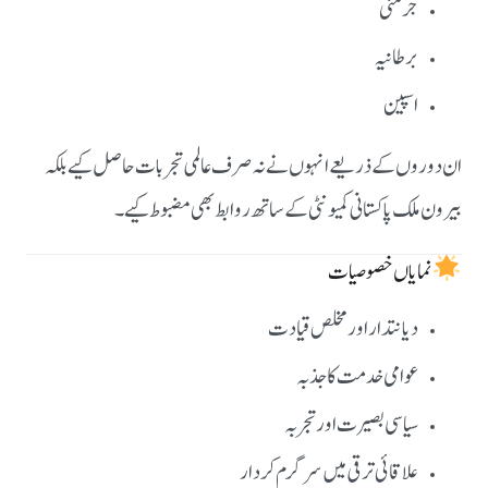
جرمنی
برطانیہ
اسپین
ان دوروں کے ذریعے انہوں نے نہ صرف عالمی تجربات حاصل کیے بلکہ
بیرون ملک پاکستانی کمیونٹی کے ساتھ روابط بھی مضبوط کیے۔
نمایاں خصوصیات
دیانتدار اور مخلص قیادت
عوامی خدمت کا جذبہ
سیاسی بصیرت اور تجربہ
علاقائی ترقی میں سرگرم کردار