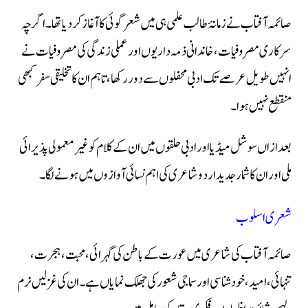
صائمہ آفتاب نے زمانۂ طالب علمی ہی میں شعر گوئی کا آغاز کر دیا تھا۔ اگرچہ
سرکاری مصروفیات، خاندانی ذمہ داریوں اور عملی زندگی کی مصروفیات نے
انہیں طویل عرصے تک ادبی محفلوں سے دور رکھا، تاہم ان کا تخلیقی سفر کبھی
منقطع نہیں ہوا۔
بعد ازاں سوشل میڈیا اور ادبی حلقوں میں ان کے کلام کو غیر معمولی پذیرائی
ملی اور ان کا شمار جدید اردو شاعری کی اہم نسائی آوازوں میں ہونے لگا۔
شعری اسلوب
صائمہ آفتاب کی شاعری میں عورت کے باطن کی گہرائی، محبت، ہجرت،
تنہائی، امید، خود شناسی اور سماجی شعور کی جھلک نمایاں ہے۔ ان کی غزلیں نرم