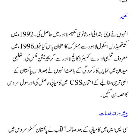
تعلیم
انہوں نے اپنی ابتدائی اور ثانوی تعلیم لاہور میں حاصل کی۔ 1992ء میں
کیتھیڈرل اسکول لاہور سے میٹرک کا امتحان پاس کیا جبکہ 1996ء میں
معروف تعلیمی ادارے کنیئرڈ کالج لاہور سے گریجویشن مکمل کی۔ تعلیمی
میدان میں نمایاں کارکردگی کے باعث انہوں نے بعد ازاں پاکستان کے
اعلیٰ ترین مقابلے کے امتحان CSS میں کامیابی حاصل کی اور سول سروس
کا حصہ بن گئیں۔
پیشہ ورانہ خدمات
سی ایس ایس میں کامیابی کے بعد صائمہ آفتاب نے پاکستان کسٹمز سروس میں