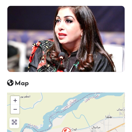
Map
+
−
Press Enter key to search