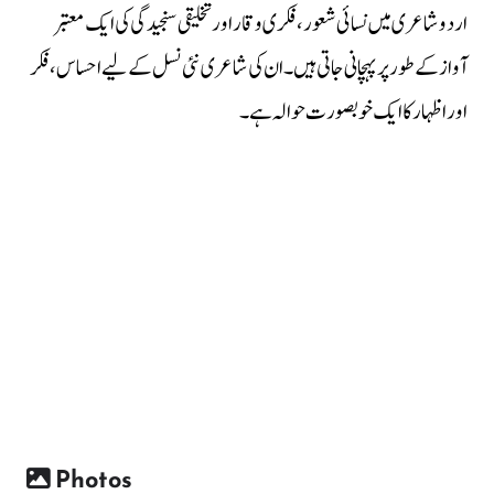
اردو شاعری میں نسائی شعور، فکری وقار اور تخلیقی سنجیدگی کی ایک معتبر
آواز کے طور پر پہچانی جاتی ہیں۔ ان کی شاعری نئی نسل کے لیے احساس، فکر
اور اظہار کا ایک خوبصورت حوالہ ہے۔
Photos