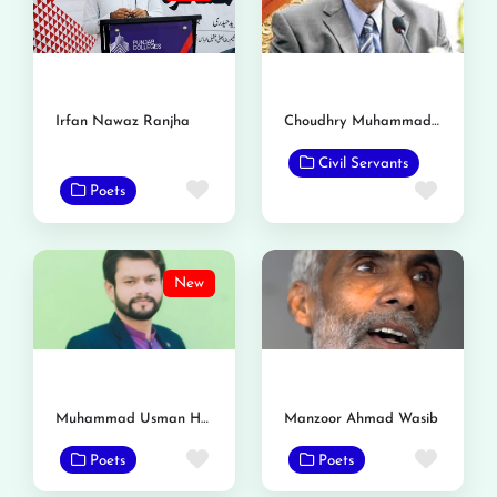
Irfan Nawaz Ranjha
Choudhry Muhammad Zaka
Civil Servants
Favorite
Favor
Poets
New
Muhammad Usman Haseeb Saidavi
Manzoor Ahmad Wasib
Favorite
Favor
Poets
Poets