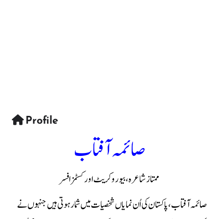
Profile
صائمہ آفتاب
ممتاز شاعرہ، بیوروکریٹ اور کسٹمز افسر
صائمہ آفتاب، پاکستان کی اُن نمایاں شخصیات میں شمار ہوتی ہیں جنہوں نے