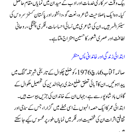
بیک وقت سرکاری خدمات اور ادب کے میدان میں نمایاں مقام حاصل
کیا۔ وہ ایک باصلاحیت شاعرہ، نعت گو، دانشور اور پاکستان کسٹمز سروس کی
سینئر افسر ہیں۔ ان کی شاعری میں نسائی احساسات، فکری پختگی، روحانی
لطافت اور عصری شعور کا حسین امتزاج ملتا ہے۔
ابتدائی زندگی اور خاندانی پس منظر
صائمہ آفتاب 6 مارچ 1976ء کو ضلع چکوال کے تاریخی شہر تلہ گنگ میں
پیدا ہوئیں۔ ان کا آبائی تعلق ضلع منڈی بہاؤالدین کی تحصیل ملکوال کے
گاؤں بادشاہ پور سے ہے، جہاں ان کے خاندان کی جڑیں پیوست ہیں۔
ابتدائی عمر کا ایک حصہ انہوں نے اسی خطے میں گزارا، جس کے سماجی اور
ثقافتی اثرات ان کی شخصیت اور فکر میں نمایاں طور پر محسوس کیے جا سکتے
ہیں۔