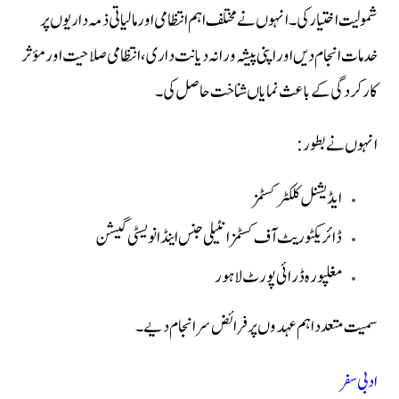
شمولیت اختیار کی۔ انہوں نے مختلف اہم انتظامی اور مالیاتی ذمہ داریوں پر
خدمات انجام دیں اور اپنی پیشہ ورانہ دیانت داری، انتظامی صلاحیت اور مؤثر
کارکردگی کے باعث نمایاں شناخت حاصل کی۔
انہوں نے بطور:
ایڈیشنل کلکٹر کسٹمز
ڈائریکٹوریٹ آف کسٹمز انٹیلی جنس اینڈ انویسٹی گیشن
مغلپورہ ڈرائی پورٹ لاہور
سمیت متعدد اہم عہدوں پر فرائض سرانجام دیے۔
ادبی سفر