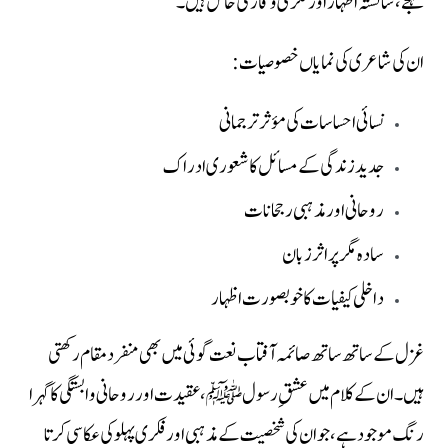
لہجے، شائستہ اظہار اور فکری وقار کی حامل ہیں۔
ان کی شاعری کی نمایاں خصوصیات:
نسائی احساسات کی مؤثر ترجمانی
جدید زندگی کے مسائل کا شعوری ادراک
روحانی اور مذہبی رجحانات
سادہ مگر پراثر زبان
داخلی کیفیات کا خوبصورت اظہار
غزل کے ساتھ ساتھ صائمہ آفتاب نعت گوئی میں بھی منفرد مقام رکھتی
ہیں۔ ان کے کلام میں عشقِ رسول ﷺ، عقیدت اور روحانی وابستگی کا گہرا
رنگ موجود ہے، جو ان کی شخصیت کے مذہبی اور فکری پہلو کی عکاسی کرتا