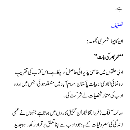
ہے۔
تصنیف
ان کا پہلا شعری مجموعہ:
“عمر بھر کی بات”
ادبی حلقوں میں خاصی پذیرائی حاصل کر چکا ہے۔ اس کتاب کی تقریبِ
رونمائی اکادمی ادبیات پاکستان اسلام آباد میں منعقد ہوئی، جس میں اردو
ادب کی ممتاز شخصیات نے شرکت کی۔
صائمہ آفتاب (فردا) کا شمار اُن تخلیق کاروں میں ہوتا ہے جنہوں نے عملی
زندگی کی مصروفیات کے باوجود ادب سے اپنا تعلق برقرار رکھا۔ وہ جدید