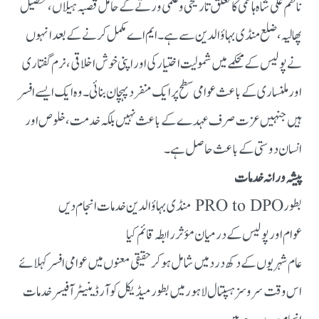
ناظم علی شاہ ہاشمی کا تعلق تاریخی و علمی ورثے کے حامل قصبہ ہیلاں، تحصیل
پھالیہ، ضلع منڈی بہاؤالدین سے ہے۔ ایم اے مکمل کرنے کے بعد انہوں
نے پولیس کے محکمے میں شمولیت اختیار کی اور اپنی خوش اخلاقی، نرم گفتاری
اور ملنساری کے باعث عوامی سطح پر ایک منفرد پہچان بنائی۔ وہ ایک ایسے افسر
ہیں جنہیں عزت صرف عہدے کے باعث نہیں بلکہ خدمت، خلوص اور
انسان دوستی کے باعث حاصل ہے۔
پیشہ ورانہ خدمات
بطور PRO to DPO منڈی بہاؤالدین خدمات انجام دیں
عوام اور پولیس کے درمیان مؤثر رابطہ قائم کیا
عام شہریوں کے دکھ درد میں شامل ہو کر حقیقی معنوں میں عوامی افسر کہلائے
اس وقت سروسز ہسپتال لاہور میں بطور میڈیکل کوآرڈینیٹر آفیسر خدمات