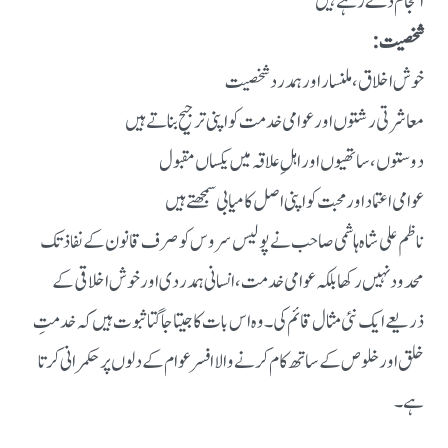
انجام دے رہے ہیں
شخصیت:
خوش اخلاق، ملنسار اور ہمدرد شخصیت
معاشرتی رشتوں اور عوامی خدمت کو اپنی ترجیح بناتے ہیں
دوستوں، ساتھیوں اور اہلِ علاقہ میں یکساں مقبول
عوامی اعتماد اور محبت کو اپنی اصل کامیابی سمجھتے ہیں
ناظم علی شاہ ہاشمی صاحب نے پولیس سروس کو صرف قانون کے نفاذ تک
محدود نہیں رکھا بلکہ عوامی خدمت، انسانی ہمدردی اور خوش اخلاقی کے
ذریعے ایک نئی مثال قائم کی۔ وہ اس بات کا جیتا جاگتا ثبوت ہیں کہ خدمتِ
خلق اور خلوص کے ساتھ کام کرنے والا افسر عوام کے دلوں پر حکمرانی کرتا
ہے۔