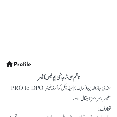
Profile
ناظم علی شاہ ہاشمی | پولیس آفیسر
PRO to DPO منڈی بہاؤالدین (سابقہ) | میڈیکل کوآرڈینیٹر
آفیسر، سروسز ہسپتال لاہور
تعارف: