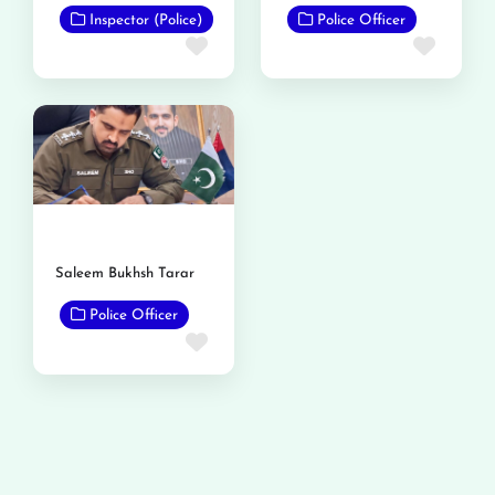
Inspector (Police)
Police Officer
Favorite
Favor
Saleem Bukhsh Tarar
Police Officer
Favorite