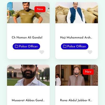
New
Ch Noman Ali Gondal
Haji Muhammad Arshad Maken
Police Officer
Police Officer
Favorite
Favor
New
Mussarat Abbas Gondal (Nihal Ka)
Rana Abdul Jabbar Khan