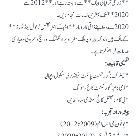
**زرعی ترقیاتی بینک** سے وابستہ رہے اور **2012 سے
2020** تک بہترین خدمات انجام دیں۔
2020 سے وہ اپنے ذاتی کاروبار **ایم کے انٹرنیشنل ٹریول اینڈ ٹورز**
کے مالک ہیں، جو کہ بیرونِ ملک سفر، ویزا، ٹکٹنگ اور حج و عمرہ کی معیاری
خدمات فراہم کرتا ہے۔
تعلیمی قابلیت:
* میٹرک: گورنمنٹ پائلٹ سیکنڈری اسکول، پھالیہ
* ڈی کام: گورنمنٹ کالج، مونگ
* بی کام: نیشنل کالج، منڈی بہاءالدین
پیشہ ورانہ تجربہ:
* یوفون جی ایس ایم (2009 تا 2012)