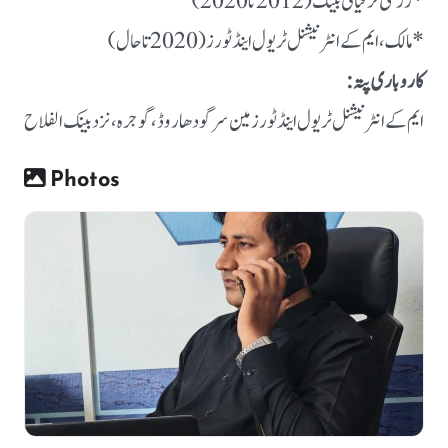
* زرعی ترقیاتی بینک (2012 تا 2020)
* مالک، ایم کے انٹرنیشنل ٹریول اینڈ ٹورز (2020 تا حال)
کاروباری پتہ:
ایم کے انٹرنیشنل ٹریول اینڈ ٹورز
مین سرگودھا روڈ، گوجرہ، نزد بینک الفلاح
Photos