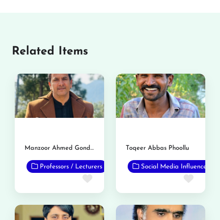
Related Items
Manzoor Ahmed Gondal
Toqeer Abbas Phoollu
Professors / Lecturers
Social Media Influencer
Favorite
Favor