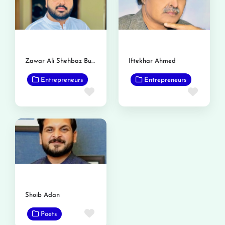
Zawar Ali Shehbaz Busal
Iftekhar Ahmed
Entrepreneurs
Entrepreneurs
Favorite
Favor
Shoib Adan
Favorite
Poets