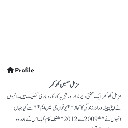
Profile
مزمل حسین کھوکھر
مزمل کھوکھر ایک محنتی، ایماندار اور تجربہ کار کاروباری شخصیت ہیں۔ انہوں
نے اپنی پیشہ ورانہ زندگی کا آغاز **یوفون جی ایس ایم** سے کیا جہاں
انہوں نے **2009 سے 2012** تک کام کیا۔ اس کے بعد وہ