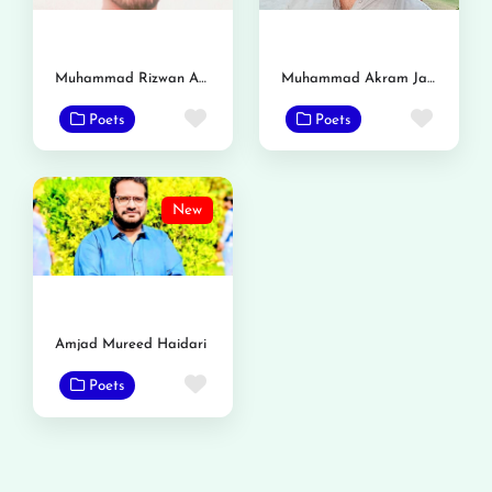
Muhammad Rizwan Azeem Gondal
Muhammad Akram Jazib
Favorite
Favor
Poets
Poets
New
Amjad Mureed Haidari
Favorite
Poets