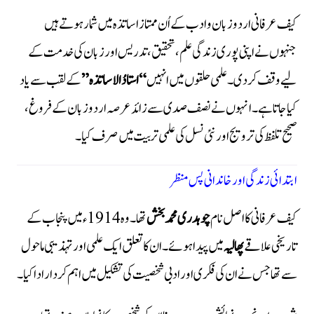
کیف عرفانی
اردو زبان و ادب کے اُن ممتاز اساتذہ میں شمار ہوتے ہیں
جنہوں نے اپنی پوری زندگی علم، تحقیق، تدریس اور زبان کی خدمت کے
لیے وقف کر دی۔ علمی حلقوں میں انہیں
“استادُالاساتذہ”
کے لقب سے یاد
کیا جاتا ہے۔ انہوں نے نصف صدی سے زائد عرصہ اردو زبان کے فروغ،
صحیح تلفظ کی ترویج اور نئی نسل کی علمی تربیت میں صرف کیا۔
ابتدائی زندگی اور خاندانی پس منظر
کیف عرفانی کا اصل نام
چوہدری محمد بخش
تھا۔ وہ 1914ء میں پنجاب کے
تاریخی علاقے
پھالیہ
میں پیدا ہوئے۔ ان کا تعلق ایک علمی اور تہذیبی ماحول
سے تھا جس نے ان کی فکری اور ادبی شخصیت کی تشکیل میں اہم کردار ادا کیا۔