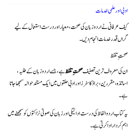
ادبی اور علمی خدمات
کیف عرفانی نے اردو زبان کی صحت، معیار اور درست استعمال کے لیے
گراں قدر خدمات انجام دیں۔
صحتِ تلفظ
ان کی معروف ترین تصنیف
صحتِ تلفظ
ہے، جسے اردو زبان کے طلبہ،
اساتذہ، مقررین، براڈکاسٹرز اور ادبی حلقوں میں ایک مستند حوالہ سمجھا جاتا
ہے۔
یہ کتاب اردو الفاظ کی درست ادائیگی اور زبان کی صوتی نزاکتوں کو سمجھنے میں
اہم کردار ادا کرتی ہے۔