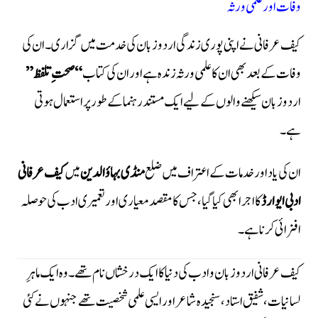
وفات اور علمی ورثہ
کیف عرفانی نے اپنی پوری زندگی اردو زبان کی خدمت میں گزاری۔ ان کی
وفات کے بعد بھی ان کا علمی ورثہ زندہ ہے اور ان کی کتاب
“صحتِ تلفظ”
اردو زبان سیکھنے والوں کے لیے ایک مستند رہنما کے طور پر استعمال ہوتی
ہے۔
ان کی یاد اور خدمات کے اعتراف میں ضلع
منڈی بہاؤالدین
میں
کیف عرفانی
ادبی ایوارڈ
کا اجرا بھی کیا گیا، جس کا مقصد معیاری اور تعمیری ادب کی حوصلہ
افزائی کرنا ہے۔
کیف عرفانی اردو زبان و ادب کی دنیا کا ایک درخشاں نام تھے۔ وہ ایک ماہرِ
لسانیات، شفیق استاد، سنجیدہ شاعر اور ایسی علمی شخصیت تھے جنہوں نے کئی