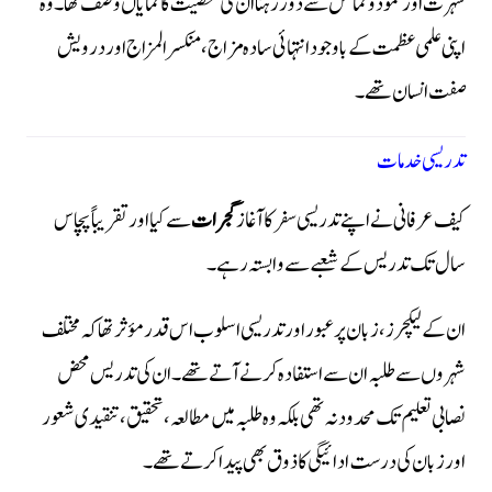
شہرت اور نمود و نمائش سے دور رہنا ان کی شخصیت کا نمایاں وصف تھا۔ وہ
اپنی علمی عظمت کے باوجود انتہائی سادہ مزاج، منکسرالمزاج اور درویش
صفت انسان تھے۔
تدریسی خدمات
کیف عرفانی نے اپنے تدریسی سفر کا آغاز
گجرات
سے کیا اور تقریباً پچاس
سال تک تدریس کے شعبے سے وابستہ رہے۔
ان کے لیکچرز، زبان پر عبور اور تدریسی اسلوب اس قدر مؤثر تھا کہ مختلف
شہروں سے طلبہ ان سے استفادہ کرنے آتے تھے۔ ان کی تدریس محض
نصابی تعلیم تک محدود نہ تھی بلکہ وہ طلبہ میں مطالعہ، تحقیق، تنقیدی شعور
اور زبان کی درست ادائیگی کا ذوق بھی پیدا کرتے تھے۔