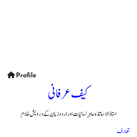
Profile
کیف عرفانی
استادُالاساتذہ، ماہرِ لسانیات اور اردو زبان کے درویش خادم
تعارف