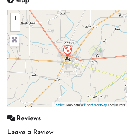
Map
+
−
Press Enter key to search
Leaflet
| Map data ©
OpenStreetMap
contributors
Reviews
Leave a Review