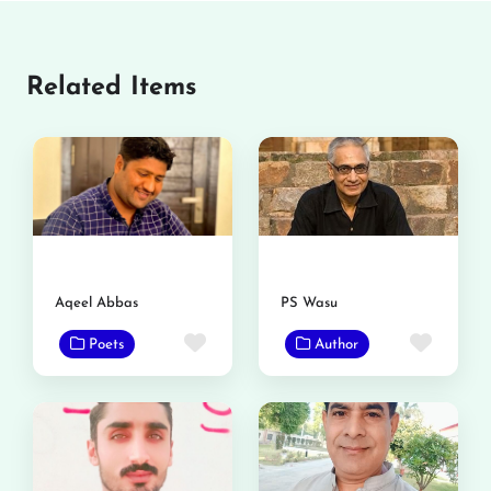
Related Items
Aqeel Abbas
PS Wasu
Favorite
Favor
Poets
Author