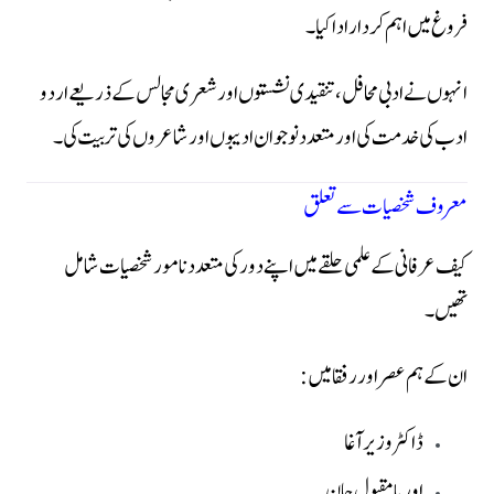
فروغ میں اہم کردار ادا کیا۔
انہوں نے ادبی محافل، تنقیدی نشستوں اور شعری مجالس کے ذریعے اردو
ادب کی خدمت کی اور متعدد نوجوان ادیبوں اور شاعروں کی تربیت کی۔
معروف شخصیات سے تعلق
کیف عرفانی کے علمی حلقے میں اپنے دور کی متعدد نامور شخصیات شامل
تھیں۔
ان کے ہم عصر اور رفقا میں:
ڈاکٹر وزیر آغا
اوریا مقبول جان