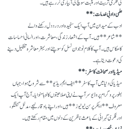
کی فکری تربیت اور مثبت سوچ کی آبیاری کر رہے ہیں۔
علمی و ادبی خدمات:**
ادب کے میدان میں آپ ایک سنجیدہ اور درد دل رکھنے والے
**شاعر** ہیں۔ آپ کے اشعار زندگی، معاشرت، اور انسانی احساسات
کا عکاس ہیں۔ آپ کا کلام نوجوان نسل کو سوچنے اور بہتر معاشرہ تشکیل دینے
کی دعوت دیتا ہے۔
میڈیا اور صحافت کا سفر:**
میڈیا کی دنیا میں آپ کا سفر **ایف ایم ریڈیو** سے شروع ہوا، جہاں
بطور پروگرام پروڈیوسر آپ نے اپنی صلاحیتوں کا لوہا منوایا۔ آج آپ ایک
معروف **اینکر پرسن نیو نیوز** ہیں، اور اپنے باوقار لہجے، مدلل گفتگو،
اور فکری گہرائی کے باعث ناظرین کے دلوں میں مقام رکھتے ہیں۔