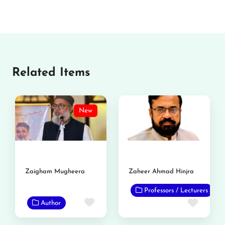
Related Items
New
Zaigham Mugheera
Zaheer Ahmad Hinjra
Professors / Lecturers
Favorite
Favor
Author