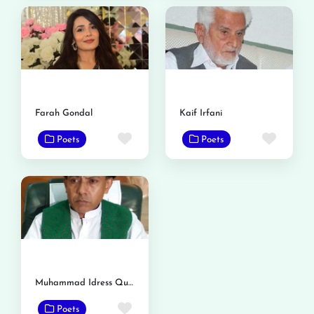
Farah Gondal
Kaif Irfani
Favorite
Favor
Poets
Poets
Muhammad Idress Qureshi
Favorite
Poets