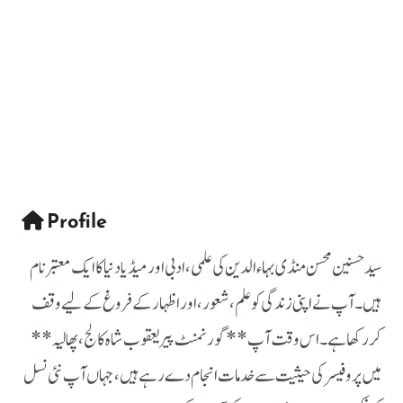
Profile
سید حسنین محسن منڈی بہاءالدین کی علمی، ادبی اور میڈیا دنیا کا ایک معتبر نام
ہیں۔ آپ نے اپنی زندگی کو علم، شعور، اور اظہار کے فروغ کے لیے وقف
کر رکھا ہے۔ اس وقت آپ **گورنمنٹ پیر یعقوب شاہ کالج، پھالیہ**
میں پروفیسر کی حیثیت سے خدمات انجام دے رہے ہیں، جہاں آپ نئی نسل