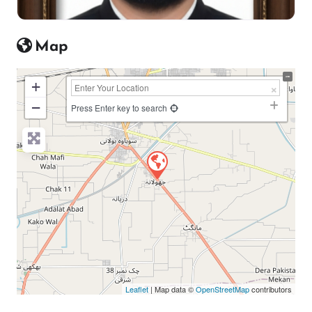
Map
+
−
Press Enter key to search
Leaflet
| Map data ©
OpenStreetMap
contributors