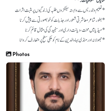
نمایاں خصوصیات:**
* تعلیم و تدریس سے وابستہ سینکڑوں طلبہ کی زندگیوں پر مثبت اثرات
* بطور شاعر معاشرتی شعور اور جذبات کو خوبصورتی سے پیش کرنا
* میڈیا میں محنت، دیانت داری اور سنجیدگی کی مثال قائم کرنا
* جھولانہ اور منڈی بہاءالدین کے نام کو ملکی سطح پر متعارف کروانا
Photos