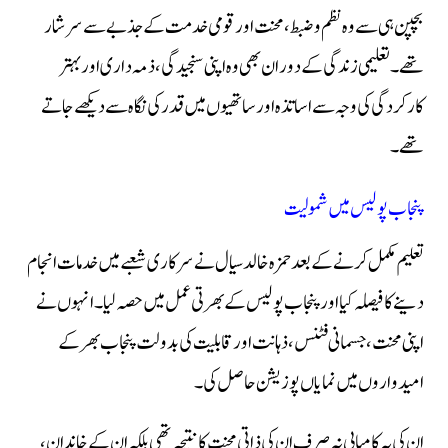
بچپن ہی سے وہ نظم و ضبط، محنت اور قومی خدمت کے جذبے سے سرشار
تھے۔ تعلیمی زندگی کے دوران بھی وہ اپنی سنجیدگی، ذمہ داری اور بہتر
کارکردگی کی وجہ سے اساتذہ اور ساتھیوں میں قدر کی نگاہ سے دیکھے جاتے
تھے۔
پنجاب پولیس میں شمولیت
تعلیم مکمل کرنے کے بعد حمزہ خالد سیال نے سرکاری شعبے میں خدمات انجام
دینے کا فیصلہ کیا اور پنجاب پولیس کے بھرتی عمل میں حصہ لیا۔ انہوں نے
اپنی محنت، جسمانی فٹنس، ذہانت اور قابلیت کی بدولت پنجاب بھر کے
امیدواروں میں نمایاں پوزیشن حاصل کی۔
ان کی یہ کامیابی نہ صرف ان کی ذاتی محنت کا نتیجہ تھی بلکہ ان کے خاندان،