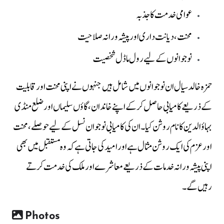
عوامی خدمت کا جذبہ
محنت، دیانت داری اور پیشہ ورانہ صلاحیت
نوجوانوں کے لیے رول ماڈل شخصیت
حمزہ خالد سیال ان نوجوانوں میں شامل ہیں جنہوں نے اپنی محنت اور قابلیت
کے ذریعے کامیابی حاصل کر کے اپنے خاندان، گاؤں سلیماں اور ضلع منڈی
بہاؤالدین کا نام روشن کیا۔ ان کی کامیابی نوجوان نسل کے لیے حوصلے، محنت
اور عزم کی ایک روشن مثال ہے اور امید کی جاتی ہے کہ وہ مستقبل میں بھی
اپنی پیشہ ورانہ خدمات کے ذریعے معاشرے اور ملک کی خدمت کرتے
رہیں گے۔
Photos