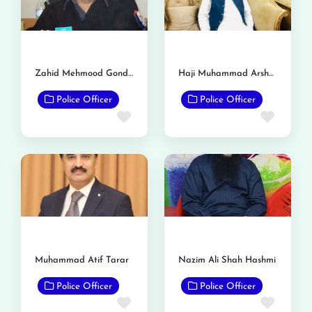
Zahid Mehmood Gondal Shaheed
Haji Muhammad Arshad Maken
Police Officer
Police Officer
Favorite
Favor
Muhammad Atif Tarar
Nazim Ali Shah Hashmi
Police Officer
Police Officer
Favorite
Favor