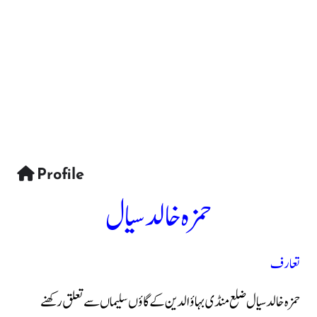
Profile
حمزہ خالد سیال
تعارف
حمزہ خالد سیال ضلع منڈی بہاؤالدین کے گاؤں سلیماں سے تعلق رکھنے