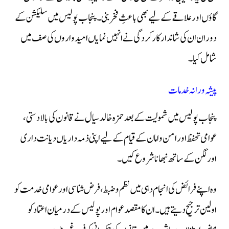
گاؤں اور علاقے کے لیے بھی باعثِ فخر بنی۔ پنجاب پولیس میں سلیکشن کے
دوران ان کی شاندار کارکردگی نے انہیں نمایاں امیدواروں کی صف میں
شامل کیا۔
پیشہ ورانہ خدمات
پنجاب پولیس میں شمولیت کے بعد حمزہ خالد سیال نے قانون کی بالادستی،
عوامی تحفظ اور امن و امان کے قیام کے لیے اپنی ذمہ داریاں دیانت داری
اور لگن کے ساتھ نبھانا شروع کیں۔
وہ اپنے فرائض کی انجام دہی میں نظم و ضبط، فرض شناسی اور عوامی خدمت کو
اولین ترجیح دیتے ہیں۔ ان کا مقصد عوام اور پولیس کے درمیان اعتماد کو