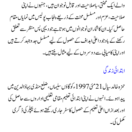
والے ایک محنتی، باصلاحیت اور قابل نوجوان ہیں، جنہوں نے اپنی
صلاحیت، عزم اور مسلسل محنت کے ذریعے پنجاب پولیس میں نمایاں مقام
حاصل کیا۔ ان کا شمار ان نوجوانوں میں ہوتا ہے جو دیہی پس منظر سے تعلق
رکھنے کے باوجود اعلیٰ اہداف کے حصول کے لیے مسلسل جدوجہد کرتے ہیں
اور اپنی کامیابی سے دوسروں کے لیے مثال بنتے ہیں۔
ابتدائی زندگی
حمزہ خالد سیال 21 مئی 1997ء کو گاؤں سلیماں، ضلع منڈی بہاؤالدین میں
پیدا ہوئے۔ انہوں نے اپنی ابتدائی تعلیم مقامی تعلیمی اداروں سے حاصل کی
اور بعد ازاں اعلیٰ تعلیم کے حصول کا سفر جاری رکھتے ہوئے بیچلر کی ڈگری
مکمل کی۔