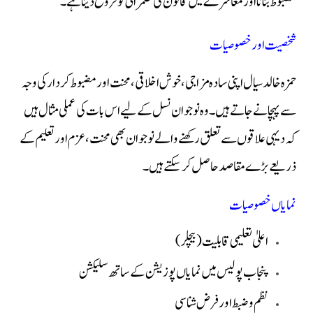
مضبوط بنانا اور معاشرے میں قانون کی حکمرانی کو فروغ دینا ہے۔
شخصیت اور خصوصیات
حمزہ خالد سیال اپنی سادہ مزاجی، خوش اخلاقی، محنت اور مضبوط کردار کی وجہ
سے پہچانے جاتے ہیں۔ وہ نوجوان نسل کے لیے اس بات کی عملی مثال ہیں
کہ دیہی علاقوں سے تعلق رکھنے والے نوجوان بھی محنت، عزم اور تعلیم کے
ذریعے بڑے مقاصد حاصل کر سکتے ہیں۔
نمایاں خصوصیات
اعلیٰ تعلیمی قابلیت (بیچلر)
پنجاب پولیس میں نمایاں پوزیشن کے ساتھ سلیکشن
نظم و ضبط اور فرض شناسی