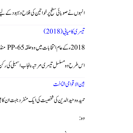
انہوں نے صوبائی سطح پر خواتین کی فلاح و بہبود کے لیے 
تیسری کامیابی (2018)
2018ء کے عام انتخابات میں وہ حلقہ PP-65 منڈی بہاؤالدین سے دوبارہ منتخب ہوئیں۔
اس طرح وہ مسلسل تیسری مرتبہ پنجاب اسمبلی کی رکن بن
بین الاقوامی شناخت
حمیدہ وحیدالدین کی شخصیت کی ایک منفرد جہت ان کا بی
وہ: