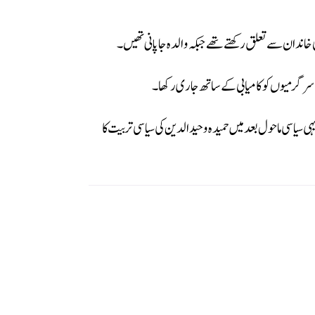
یمی سرگرمیوں کو کامیابی کے ساتھ جاری رکھا۔
ست میں سرگرم کردار ادا کرتے رہے۔ یہی سیاسی ماحول بعد میں حمیدہ وحیدالدین کی سیاسی تربیت کا