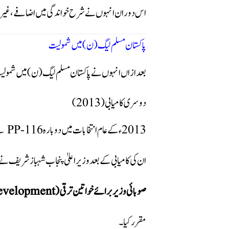
اس دوران انہوں نے شرح خواندگی میں اضافے، غیر رسمی
پاکستان مسلم لیگ (ن) میں شمولیت
بعد ازاں انہوں نے پاکستان مسلم لیگ (ن) میں شمولیت
دوسری کامیابی (2013)
2013ء کے عام انتخابات میں دوبارہ PP-116 سے کامیاب ہو کر پنجاب اسمبلی پہنچیں۔
ان کی کامیابی کے بعد وزیراعلیٰ پنجاب شہباز شریف نے
صوبائی وزیر برائے خواتین ترقی (Women Development)
مقرر کیا۔