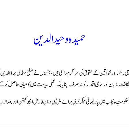
حمیدہ وحیدالدین
اجی رہنما اور خواتین کے حقوق کی سرگرم داعی ہیں، جنہوں نے ضلع منڈی بہاؤالدین ک
قافت، زبان اور سماجی اقدار کو نہ صرف اپنایا بلکہ عملی سیاست میں کامیابی حاصل ک
ور حکومتِ پنجاب میں پارلیمانی سیکرٹری برائے لٹریسی و نان فارمل ایجوکیشن اور بعد 