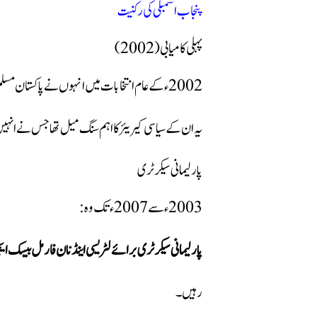
پنجاب اسمبلی کی رکنیت
پہلی کامیابی (2002)
2002ء کے عام انتخابات میں انہوں نے پاکستان مسلم لیگ (ق) کے ٹکٹ پر حلقہ PP-116 منڈی بہاؤالدین سے کامیابی حاصل کی۔
یہ ان کے سیاسی کیریئر کا اہم سنگ میل تھا جس نے انہی
پارلیمانی سیکرٹری
2003ء سے 2007ء تک وہ:
پارلیمانی سیکرٹری برائے لٹریسی اینڈ نان فارمل بیسک ا
رہیں۔