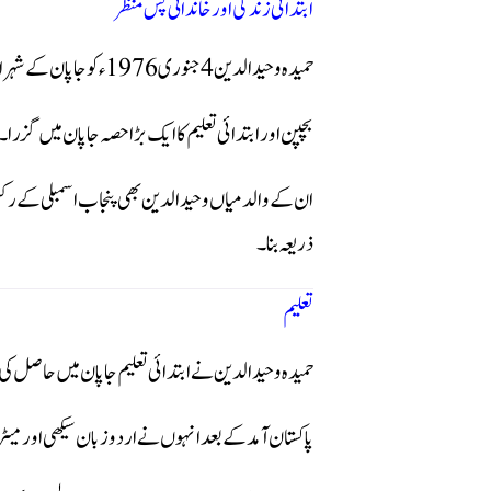
ابتدائی زندگی اور خاندانی پس منظر
حمیدہ وحیدالدین 4 جنوری 1976ء کو جاپان کے شہر اوساکا میں پیدا ہوئیں۔ ان کے والد میاں وحیدالدین پاکستان کے معروف سیاسی و سماجی خاندان سے تعلق رکھتے تھے جبکہ والدہ جاپانی تھیں۔
بچپن اور ابتدائی تعلیم کا ایک بڑا حصہ جاپان میں گزرا۔
ذریعہ بنا۔
تعلیم
حمیدہ وحیدالدین نے ابتدائی تعلیم جاپان میں حاصل کی
پاکستان آمد کے بعد انہوں نے اردو زبان سیکھی اور میٹر