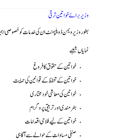
وزیر برائے خواتین ترقی
بطور وزیر ویمن ڈویلپمنٹ ان کی خدمات کو خصوصی ا
نمایاں شعبے
خواتین کے حقوق کا فروغ
خواتین کے تحفظ کے قوانین کی حمایت
خواتین کی معاشی خودمختاری
ہنر مندی اور تربیتی پروگرام
خواتین کے لیے فلاحی اقدامات
صنفی مساوات کے حوالے سے آگاہی