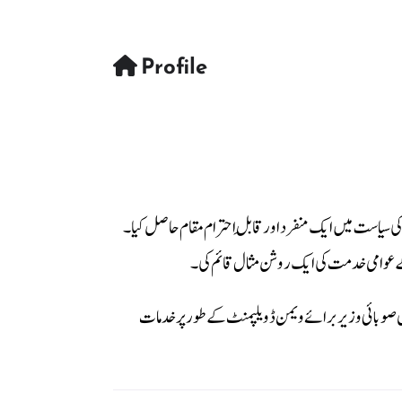
Profile
ی سیاست میں ایک منفرد اور قابلِ احترام مقام حاصل کیا۔
ر کے عوامی خدمت کی ایک روشن مثال قائم کی۔
ازاں صوبائی وزیر برائے ویمن ڈویلپمنٹ کے طور پر خدمات