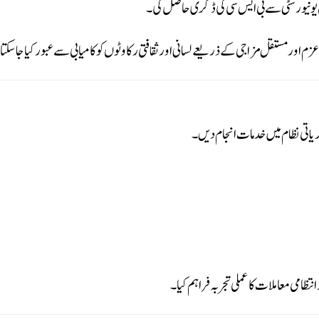
 اور مستقل مزاجی کے ذریعے لسانی اور ثقافتی رکاوٹوں کو کامیابی سے عبور کیا جا سکت
یاتی نظام میں خدمات انجام دیں۔
امی معاملات کا عملی تجربہ فراہم کیا۔