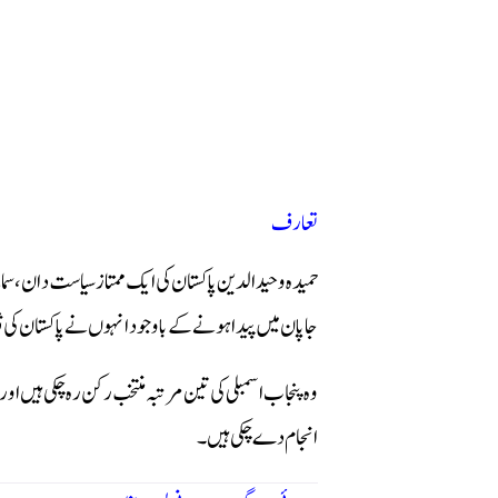
تعارف
حمیدہ وحیدالدین پاکستان کی ایک ممتاز سیاست دان، سم
جاپان میں پیدا ہونے کے باوجود انہوں نے پاکستان کی ث
وہ پنجاب اسمبلی کی تین مرتبہ منتخب رکن رہ چکی ہیں ا
انجام دے چکی ہیں۔