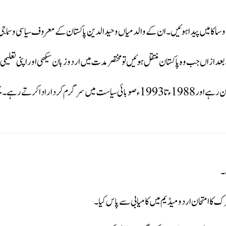
 بعد ازاں جب وہ پاکستان منتقل ہوئیں تو مختصر مدت میں اردو زبان سیکھی اور اپنی تعل
ان کے والد میاں وحیدالدین بھی پنجاب اسمبلی کے رکن رہے اور 1988ء تا 1993ء صوبائی سیا
۔
ک کا امتحان اردو میڈیم میں کامیابی سے پاس کیا۔