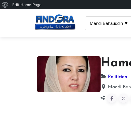
About
Edit Home Page
WordPress
Mandi Bahauddin ▼
Hame
Politician
Mandi Baha