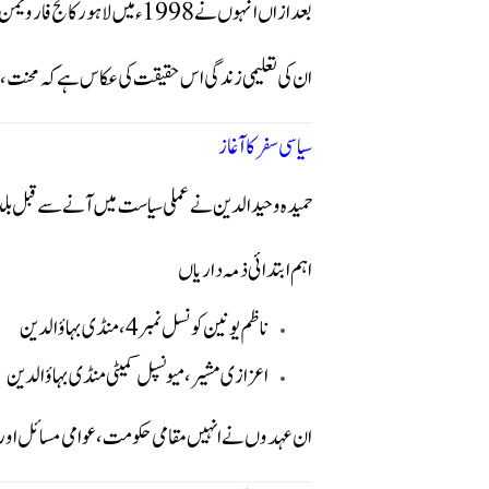
بعد ازاں انہوں نے 1998ء میں لاہور کالج فار ویمن یونیورسٹی سے بی ایس سی کی ڈگری حاصل کی۔
ان کی تعلیمی زندگی اس حقیقت کی عکاس ہے کہ محنت، عزم
سیاسی سفر کا آغاز
حمیدہ وحیدالدین نے عملی سیاست میں آنے سے قبل بلد
اہم ابتدائی ذمہ داریاں
ناظم یونین کونسل نمبر 4، منڈی بہاؤالدین
اعزازی مشیر، میونسپل کمیٹی منڈی بہاؤالدین
ان عہدوں نے انہیں مقامی حکومت، عوامی مسائل اور انتظ