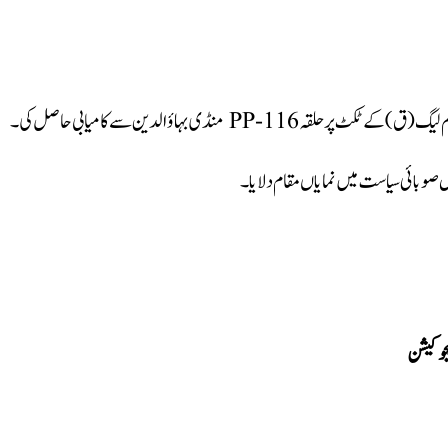
ں صوبائی سیاست میں نمایاں مقام دلایا۔
یجوکیشن