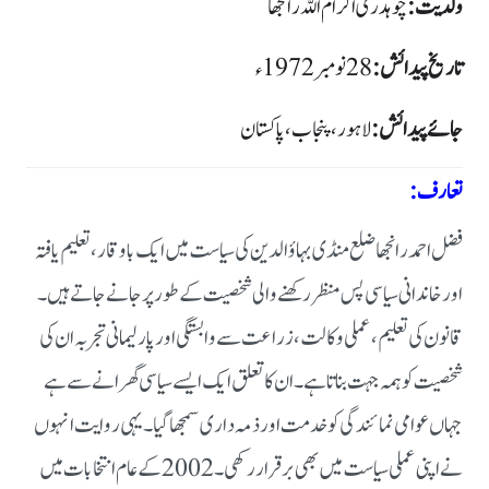
ولدیت:
چوہدری اکرام اللہ رانجھا
تاریخ پیدائش:
28 نومبر 1972ء
جائے پیدائش:
لاہور، پنجاب، پاکستان
تعارف:
فضل احمد رانجھا ضلع منڈی بہاؤالدین کی سیاست میں ایک باوقار، تعلیم یافتہ
اور خاندانی سیاسی پس منظر رکھنے والی شخصیت کے طور پر جانے جاتے ہیں۔
قانون کی تعلیم، عملی وکالت، زراعت سے وابستگی اور پارلیمانی تجربہ ان کی
شخصیت کو ہمہ جہت بناتا ہے۔ ان کا تعلق ایک ایسے سیاسی گھرانے سے ہے
جہاں عوامی نمائندگی کو خدمت اور ذمہ داری سمجھا گیا۔ یہی روایت انہوں
نے اپنی عملی سیاست میں بھی برقرار رکھی۔ 2002 کے عام انتخابات میں