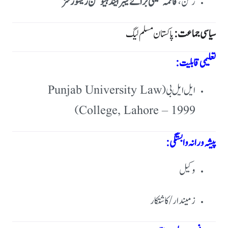
رکن،
قائمہ کمیٹی برائے لیبر اینڈ ہیومن ریسورسز
سیاسی جماعت:
پاکستان مسلم لیگ
تعلیمی قابلیت:
ایل ایل بی (Punjab University Law
College, Lahore – 1999)
پیشہ ورانہ وابستگی:
وکیل
زمیندار / کاشتکار