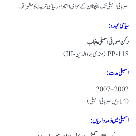
صوبائی اسمبلی تک پہنچنا ان کے عوامی اعتماد اور سیاسی تربیت کا مظہر تھا۔
سیاسی عہدہ:
رکن صوبائی اسمبلی پنجاب
PP-118 (منڈی بہاؤالدین-III)
اسمبلی مدت:
2002 – 2007
(14ویں صوبائی اسمبلی)
اسمبلی میں ذمہ داریاں: