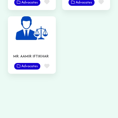
Favorite
Favor
Advocates
Advocates
MR. AAMIR IFTIKHAR
Favorite
Advocates