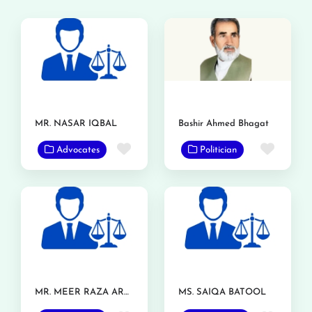
MR. NASAR IQBAL
Bashir Ahmed Bhagat
Favorite
Favor
Advocates
Politician
MR. MEER RAZA ARSHAD
MS. SAIQA BATOOL