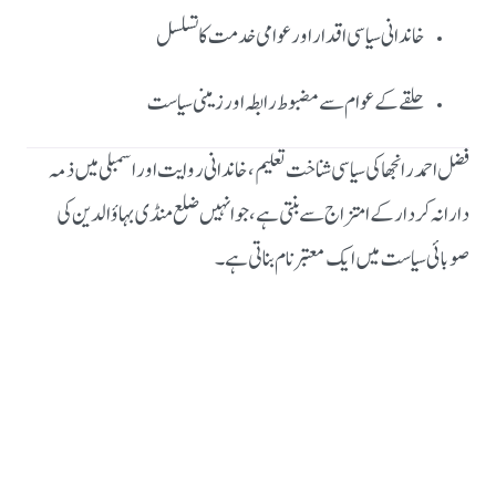
خاندانی سیاسی اقدار اور عوامی خدمت کا تسلسل
حلقے کے عوام سے مضبوط رابطہ اور زمینی سیاست
فضل احمد رانجھا کی سیاسی شناخت تعلیم، خاندانی روایت اور اسمبلی میں ذمہ
دارانہ کردار کے امتزاج سے بنتی ہے، جو انہیں ضلع منڈی بہاؤالدین کی
صوبائی سیاست میں ایک معتبر نام بناتی ہے۔