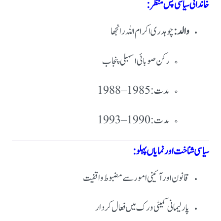
خاندانی سیاسی پس منظر:
والد:
چوہدری اکرام اللہ رانجھا
رکن صوبائی اسمبلی پنجاب
مدت: 1985–1988
مدت: 1990–1993
سیاسی شناخت اور نمایاں پہلو:
قانون اور آئینی امور سے مضبوط واقفیت
پارلیمانی کمیٹی ورک میں فعال کردار