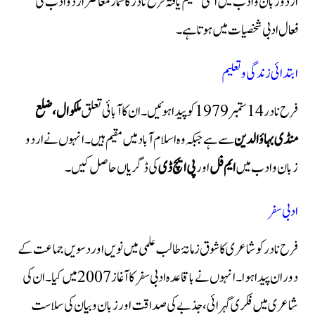
اردو زبان و ادب میں اعلیٰ تعلیم یافتہ فرح نادر کا شمار معاصر اردو ادب کی
فعال ادبی شخصیات میں ہوتا ہے۔
ابتدائی زندگی و تعلیم
فرح نادر 14 ستمبر 1979 کو پیدا ہوئیں۔ ان کا آبائی تعلق
ملکوال، ضلع
منڈی بہاؤالدین
سے ہے جبکہ وہ اسلام آباد میں مقیم ہیں۔ انہوں نے اردو
زبان و ادب میں
ایم فل
اور
پی ایچ ڈی
کی ڈگریاں حاصل کیں۔
ادبی سفر
فرح نادر کو شاعری کا شوق زمانۂ طالب علمی میں نویں اور دسویں جماعت کے
دوران پیدا ہوا۔ انہوں نے باقاعدہ ادبی سفر کا آغاز 2007 میں کیا۔ ان کی
شاعری میں فکری گہرائی، جذبے کی صداقت اور زبان و بیان کی سلاست