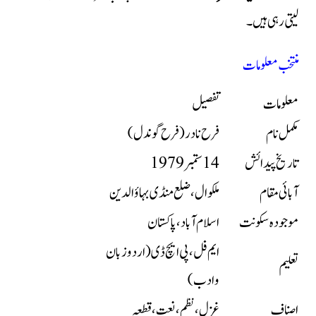
لیتی رہی ہیں۔
منتخب معلومات
معلومات
تفصیل
مکمل نام
فرح نادر (فرح گوندل)
تاریخ پیدائش
14 ستمبر 1979
آبائی مقام
ملکوال، ضلع منڈی بہاؤالدین
موجودہ سکونت
اسلام آباد، پاکستان
ایم فل، پی ایچ ڈی (اردو زبان
تعلیم
و ادب)
اصناف
غزل، نظم، نعت، قطعہ