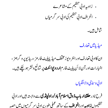
زاویہ ادبی تنظیم کے مشاعرے
انحراف ادبی تنظیم کی ادبی سرگرمیاں
شامل ہیں۔
میڈیا میں تعارف
ان کا ادبی تعارف اور انٹرویوز مختلف میڈیا پلیٹ فارمز، ریڈیو پروگرامز،
اخبارات اور آن لائن پلیٹ فارم
اردو پوائنٹ
پر شائع و نشر ہو چکے ہیں۔
ادبی و سماجی وابستگیاں
فرح نادر
حلقۂ اربابِ ذوق اسلام آباد/راولپنڈی
سے وابستہ ہیں اور ادبی
تنظیموں
زاویہ
اور
انحراف
کے ساتھ عملی طور پر ادبی سرگرمیوں میں حصہ