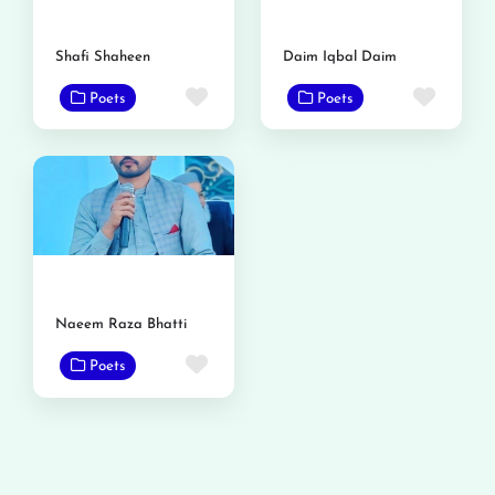
Shafi Shaheen
Daim Iqbal Daim
Favorite
Favor
Poets
Poets
Naeem Raza Bhatti
Favorite
Poets