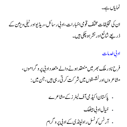
نمایاں ہے۔
ان کی تخلیقات مختلف قومی اخبارات، ادبی رسائل، ریڈیو اور ٹیلی ویژن کے
ذریعے شائع اور نشر ہو چکی ہیں۔
ادبی خدمات
فرح نادر ملک بھر میں منعقد ہونے والے متعدد ادبی پروگراموں،
مشاعروں اور نشستوں میں شرکت کرتی رہی ہیں، جن میں:
پاکستان اکیڈمی آف لیٹرز کے مشاعرے
خیال ادبی بیٹھک
آرٹس کونسل راولپنڈی کے ادبی پروگرام