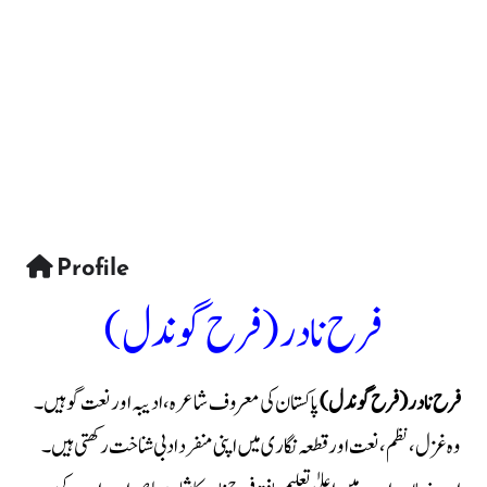
Profile
فرح نادر (فرح گوندل)
فرح نادر (فرح گوندل)
پاکستان کی معروف شاعرہ، ادیبہ اور نعت گو ہیں۔
وہ غزل، نظم، نعت اور قطعہ نگاری میں اپنی منفرد ادبی شناخت رکھتی ہیں۔