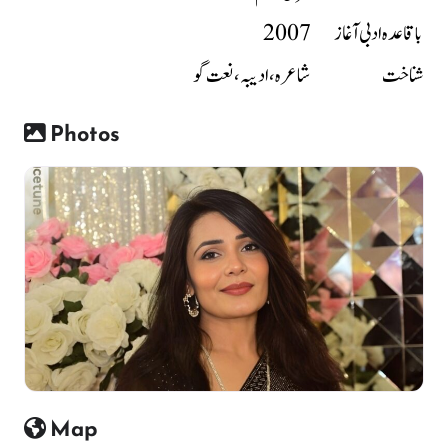
باقاعدہ ادبی آغاز
2007
شناخت
شاعرہ، ادیبہ، نعت گو
Photos
Map