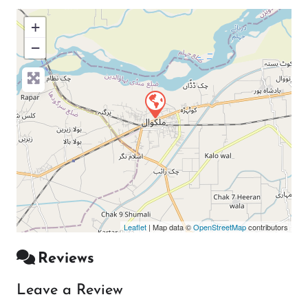
+
−
Press Enter key to search
Leaflet
| Map data ©
OpenStreetMap
contributors
Reviews
Leave a Review