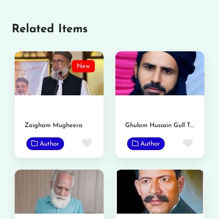
Related Items
New
Zaigham Mugheera
Ghulam Hussain Gull Tarar
Favorite
Favor
Author
Author