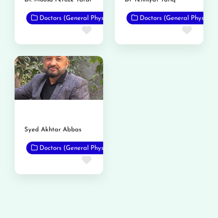
Doctors (General Physicians)
Doctors (General Physician
Favorite
Favor
Syed Akhtar Abbas
Doctors (General Physicians)
Favorite