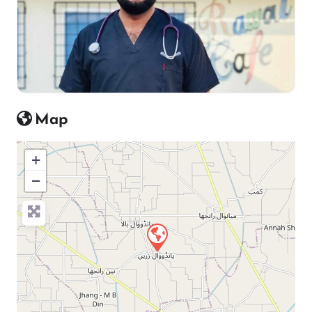
Map
+
−
Press Enter key to search