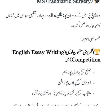
MS (Paediatric Surgery)
وہ ایم بی بی ایس کے دوران
پوزیشن ہولڈر
رہے اور تعلیمی میدان میں نمایاں
کامیابیاں حاصل کیں۔
خصوصی اعزاز:
انگریزی مضمون نویسی (English Essay Writing
Competition)
میں
ضلع سطح پر اول پوزیشن
ڈویژن سطح پر اول پوزیشن
پنجاب سطح پر بھی نمایاں کامیابی اور پہلی پوزیشن