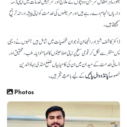
بطور ماہر اطفال سرجن وہ بچوں کے علاج اور سرجیکل خدمات میں اپنی ذمہ
داریاں انجام دے رہے ہیں اور مریضوں کی خدمت کو اپنی پیشہ ورانہ ترجیح
سمجھتے ہیں۔
ڈاکٹر کاشف شہزاد رانجھا ان نوجوان شخصیات میں شامل ہیں جنہوں نے دیہی
پس منظر سے نکل کر قومی سطح پر اپنی صلاحیتوں کا لوہا منوایا۔ طب، تحقیق اور
انسانی خدمت کے میدان میں ان کی کامیابیاں ضلع منڈی بہاؤالدین
خصوصاً
پانڈووال پائیں
کے لیے باعثِ فخر ہیں۔
Photos