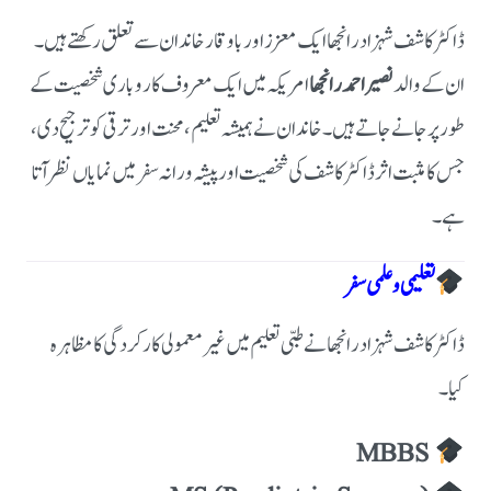
ڈاکٹر کاشف شہزاد رانجھا ایک معزز اور باوقار خاندان سے تعلق رکھتے ہیں۔
ان کے والد
نصیر احمد رانجھا
امریکہ میں ایک معروف کاروباری شخصیت کے
طور پر جانے جاتے ہیں۔ خاندان نے ہمیشہ تعلیم، محنت اور ترقی کو ترجیح دی،
جس کا مثبت اثر ڈاکٹر کاشف کی شخصیت اور پیشہ ورانہ سفر میں نمایاں نظر آتا
ہے۔
تعلیمی و علمی سفر
ڈاکٹر کاشف شہزاد رانجھا نے طبی تعلیم میں غیر معمولی کارکردگی کا مظاہرہ
کیا۔
MBBS