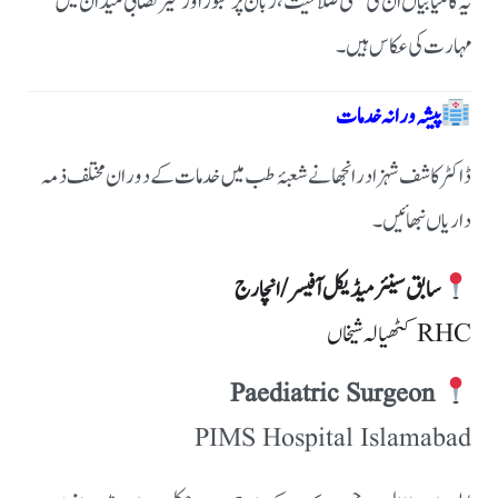
یہ کامیابیاں ان کی علمی صلاحیت، زبان پر عبور اور غیر نصابی میدان میں
مہارت کی عکاس ہیں۔
پیشہ ورانہ خدمات
ڈاکٹر کاشف شہزاد رانجھا نے شعبۂ طب میں خدمات کے دوران مختلف ذمہ
داریاں نبھائیں۔
سابق سینئر میڈیکل آفیسر / انچارج
RHC کٹھیالہ شیخاں
Paediatric Surgeon
PIMS Hospital Islamabad