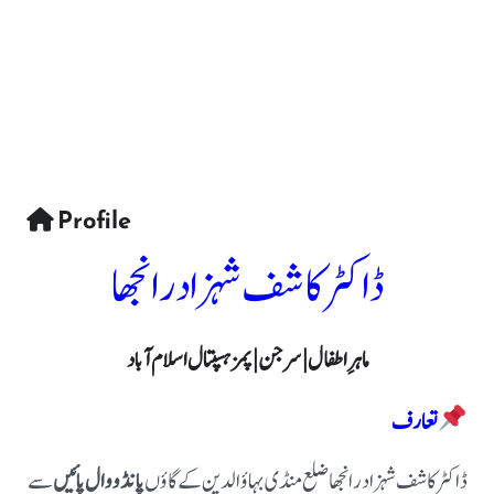
Profile
ڈاکٹر کاشف شہزاد رانجھا
ماہرِ اطفال |سرجن | پمز ہسپتال اسلام آباد
تعارف
ڈاکٹر کاشف شہزاد رانجھا ضلع منڈی بہاؤالدین کے گاؤں
پانڈووال پائیں
سے