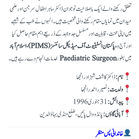
تعلق رکھنے والے ایک باصلاحیت نوجوان ڈاکٹر، ماہر اطفال سرجن اور علمی
میدان میں نمایاں مقام رکھنے والی شخصیت ہیں۔ انہوں نے طب کے شعبے
میں اپنی محنت، قابلیت اور مسلسل جدوجہد کے ذریعے اہم مقام حاصل کیا
اور آج وہ
پاکستان انسٹیٹیوٹ آف میڈیکل سائنسز (PIMS)، اسلام آباد
میں بطور
Paediatric Surgeon
خدمات انجام دے رہے ہیں۔
نام:
ڈاکٹر کاشف شہزاد رانجھا
ولدیت:
نصیر ر احمد رانجھا
پیدائش:
آبائی گاؤں:
پانڈووال پائیں، ضلع منڈی بہاؤالدین
خاندانی پس منظر