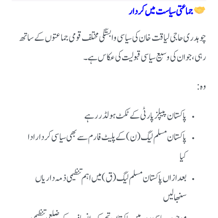
جماعتی سیاست میں کردار
چوہدری حاجی لیاقت خان کی سیاسی وابستگی مختلف قومی جماعتوں کے ساتھ
رہی، جو ان کی وسیع سیاسی قبولیت کی عکاس ہے۔
وہ:
پاکستان پیپلز پارٹی کے ٹکٹ ہولڈر رہے
پاکستان مسلم لیگ (ن) کے پلیٹ فارم سے بھی سیاسی کردار ادا
کیا
بعد ازاں پاکستان مسلم لیگ (ق) میں اہم تنظیمی ذمہ داریاں
سنبھالیں