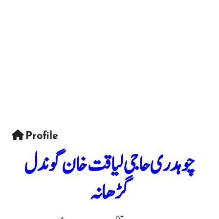
Profile
چوہدری حاجی لیاقت خان گوندل
گڑھانہ