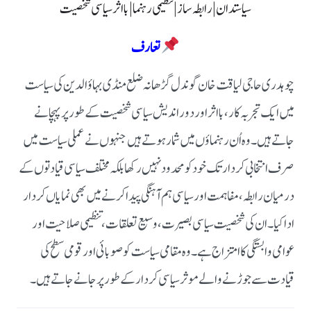
سیاستدان | رابطہ ساز | تنظیمی رہنما | بااثر سیاسی شخصیت
تعارف
چوہدری حاجی لیاقت خان گوندل گڑھانہ ضلع منڈی بہاؤالدین کی سیاست
میں ایک تجربہ کار، بااثر اور دور اندیش سیاسی شخصیت کے طور پر پہچانے
جاتے ہیں۔ وہ اُن رہنماؤں میں شمار ہوتے ہیں جنہوں نے عملی سیاست میں
صرف انتخابی کردار تک خود کو محدود نہیں رکھا بلکہ مختلف سیاسی قیادتوں کے
درمیان رابطہ، مفاہمت اور سیاسی ہم آہنگی پیدا کرنے میں بھی نمایاں کردار
ادا کیا۔
ان کی شخصیت سیاسی بصیرت، وسیع تعلقات، تنظیمی صلاحیت اور
عوامی وابستگی کا امتزاج ہے۔ وہ مقامی سیاست کو صوبائی اور قومی سطح کی
قیادت سے جوڑنے والے موثر سیاسی کردار کے طور پر جانے جاتے ہیں۔