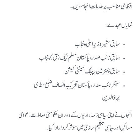
انتظامی مناصب پر خدمات انجام دیں۔
نمایاں عہدے:
سابق مشیر وزیرِ اعلیٰ پنجاب
سابق نائب صدر، پاکستان مسلم لیگ (ق) پنجاب
سابق چیئرمین، پبلک سیفٹی کمیشن
سینئر نائب صدر، پاکستان تحریکِ انصاف ضلع منڈی
بہاؤالدین
انہوں نے اپنی سیاسی ذمہ داریوں کے دوران حکومتی معاملات، عوامی
مسائل اور سیاسی تنظیم سازی میں مؤثر کردار ادا کیا۔