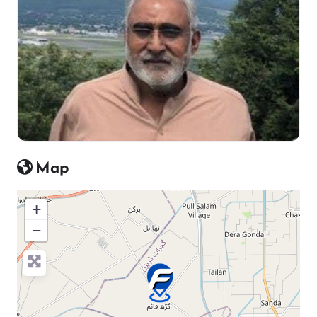
Map
+
−
Press Enter key to search