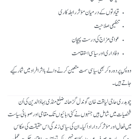
قیادتوں کے درمیان مؤثر رابطہ کاری
تنظیمی صلاحیت
عوامی مزاج کی درست پہچان
وفاداری اور سیاسی استقامت
وہ پسِ پردہ رہ کر بھی سیاسی سمت متعین کرنے والے بااثر افراد میں شمار کیے
جاتے ہیں۔
چوہدری حاجی لیاقت خان گوندل گڑھانہ ضلع منڈی بہاؤالدین کی اُن
شخصیات میں شامل ہیں جنہوں نے کئی دہائیوں تک مقامی اور صوبائی سیاست
میں فعال اور مؤثر کردار ادا کیا۔
ان کی سیاسی زندگی اس حقیقت کی عکاس