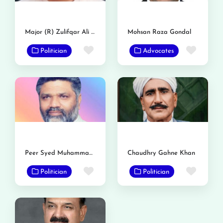
Major (R) Zulifqar Ali Gondal
Mohsan Raza Gondal
Favorite
Favor
Politician
Advocates
Peer Syed Muhammad Binyamin Rizvi
Chaudhry Gahne Khan
Favorite
Favor
Politician
Politician