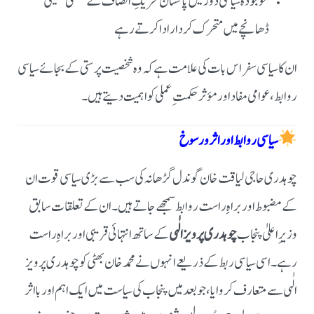
موجودہ سیاسی دور میں پاکستان تحریکِ انصاف کے ضلعی تنظیمی
ڈھانچے میں متحرک کردار ادا کرتے رہے
ان کا سیاسی سفر اس بات کی علامت ہے کہ وہ شخصیت پرستی کے بجائے سیاسی
روابط، عوامی مفاد اور مؤثر حکمتِ عملی کو اہمیت دیتے ہیں۔
سیاسی روابط اور اثر و رسوخ
چوہدری حاجی لیاقت خان گوندل گڑھانہ کی سب سے بڑی سیاسی قوت ان
کے مضبوط اور براہِ راست روابط سمجھے جاتے ہیں۔
ان کے تعلقات سابق
وزیرِ اعلیٰ پنجاب
چوہدری پرویز الٰہی
کے ساتھ انتہائی قریبی اور براہِ راست
رہے۔
اسی سیاسی ربط کے ذریعے انہوں نے محمد خان بھٹی کو چوہدری پرویز
الٰہی سے متعارف کروایا، جو بعد میں پنجاب کی سیاست میں ایک اہم اور بااثر