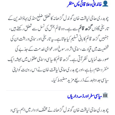
خاندانی و علاقائی پس منظر
چوہدری حاجی لیاقت خان گوندل گڑھانہ کا تعلق ضلع منڈی بہاؤالدین کے
تاریخی گاؤں
گڑھ قائم
سے ہے۔ وہ قائم بخش کی نسل سے تعلق رکھتے ہیں،
جنہیں گڑھ قائم کا بانی تسلیم کیا جاتا ہے۔
یہ تاریخی اور سماجی وراثت ان کی
شخصیت میں قیادت، سماجی اثر و رسوخ اور عوامی خدمت کے جذبے کی
صورت نمایاں نظر آتی ہے۔ گڑھ قائم کا سیاسی و سماجی حلقوں میں ہمیشہ ایک
منفرد مقام رہا ہے، اور چوہدری حاجی لیاقت خان نے اس روایت کو اپنی
سیاسی جدوجہد کے ذریعے مزید مضبوط کیا۔
سیاسی سفر اور ذمہ داریاں
چوہدری حاجی لیاقت خان گوندل گڑھانہ نے مختلف ادوار میں اہم سیاسی و