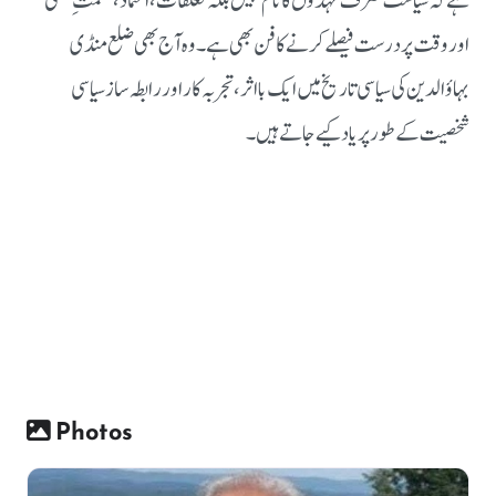
ہے کہ سیاست صرف عہدوں کا نام نہیں بلکہ تعلقات، اعتماد، حکمتِ عملی
اور وقت پر درست فیصلے کرنے کا فن بھی ہے۔
وہ آج بھی ضلع منڈی
بہاؤالدین کی سیاسی تاریخ میں ایک بااثر، تجربہ کار اور رابطہ ساز سیاسی
شخصیت کے طور پر یاد کیے جاتے ہیں۔
Photos