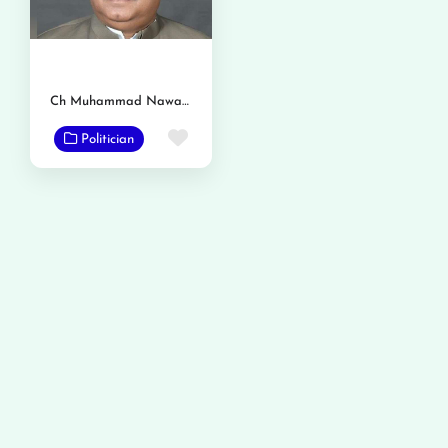
Ch Muhammad Nawaz Panjutha
Favorite
Politician