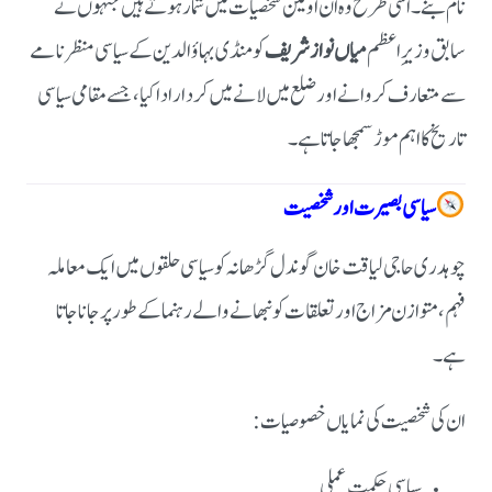
نام بنے۔
اسی طرح وہ اُن اولین شخصیات میں شمار ہوتے ہیں جنہوں نے
سابق وزیرِ اعظم
میاں نواز شریف
کو منڈی بہاؤالدین کے سیاسی منظرنامے
سے متعارف کروانے اور ضلع میں لانے میں کردار ادا کیا، جسے مقامی سیاسی
تاریخ کا اہم موڑ سمجھا جاتا ہے۔
سیاسی بصیرت اور شخصیت
چوہدری حاجی لیاقت خان گوندل گڑھانہ کو سیاسی حلقوں میں ایک معاملہ
فہم، متوازن مزاج اور تعلقات کو نبھانے والے رہنما کے طور پر جانا جاتا
ہے۔
ان کی شخصیت کی نمایاں خصوصیات:
سیاسی حکمتِ عملی