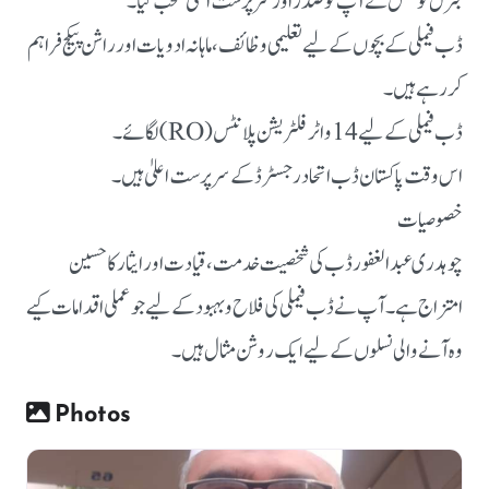
جنرل کونسل نے آپ کو صدر اور سرپرست اعلیٰ منتخب کیا۔
ڈب فیملی کے بچوں کے لیے تعلیمی وظائف، ماہانہ ادویات اور راشن پیکج فراہم
کر رہے ہیں۔
ڈب فیملی کے لیے 14 واٹر فلٹریشن پلانٹس (RO) لگائے۔
اس وقت پاکستان ڈب اتحاد رجسٹرڈ کے سرپرست اعلیٰ ہیں۔
خصوصیات
چوہدری عبدالغفور ڈب کی شخصیت خدمت، قیادت اور ایثار کا حسین
امتزاج ہے۔ آپ نے ڈب فیملی کی فلاح و بہبود کے لیے جو عملی اقدامات کیے
وہ آنے والی نسلوں کے لیے ایک روشن مثال ہیں۔
Photos