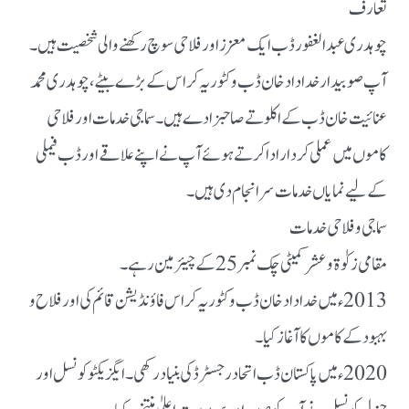
تعارف
چوہدری عبدالغفور ڈب ایک معزز اور فلاحی سوچ رکھنے والی شخصیت ہیں۔
آپ صوبیدار خداداد خان ڈب وکٹوریہ کراس کے بڑے بیٹے، چوہدری محمد
عنائیت خان ڈب کے اکلوتے صاحبزادے ہیں۔ سماجی خدمات اور فلاحی
کاموں میں عملی کردار ادا کرتے ہوئے آپ نے اپنے علاقے اور ڈب فیملی
کے لیے نمایاں خدمات سرانجام دی ہیں۔
سماجی و فلاحی خدمات
مقامی زکوٰۃ و عشر کمیٹی چک نمبر 25 کے چیئرمین رہے۔
2013ء میں خداداد خان ڈب وکٹوریہ کراس فاؤنڈیشن قائم کی اور فلاح و
بہبود کے کاموں کا آغاز کیا۔
2020ء میں پاکستان ڈب اتحاد رجسٹرڈ کی بنیاد رکھی۔ ایگزیکٹو کونسل اور