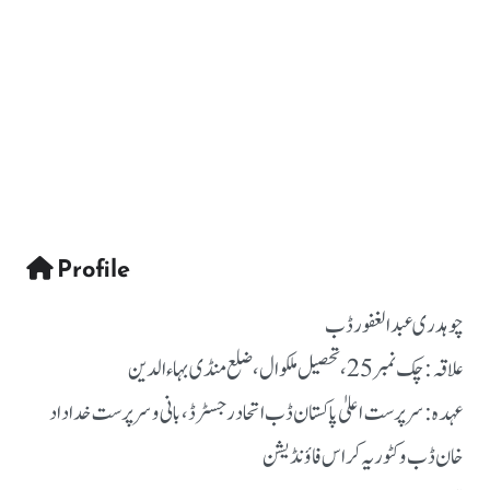
Profile
چوہدری عبدالغفور ڈب
علاقہ: چک نمبر 25، تحصیل ملکوال، ضلع منڈی بہاءالدین
عہدہ: سرپرست اعلیٰ پاکستان ڈب اتحاد رجسٹرڈ، بانی و سرپرست خداداد
خان ڈب وکٹوریہ کراس فاؤنڈیشن