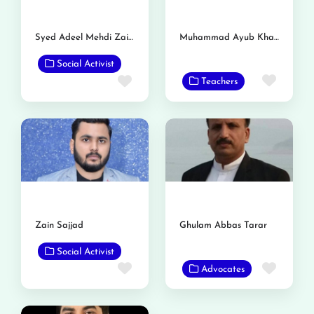
Syed Adeel Mehdi Zaidi (Moon Shah)
Muhammad Ayub Khan ( Master Ayub)
Social Activist
Favor
Favorite
Teachers
Zain Sajjad
Ghulam Abbas Tarar
Social Activist
Favor
Favorite
Advocates