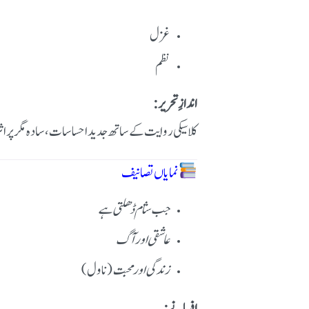
غزل
نظم
اندازِ تحریر:
کلاسیکی روایت کے ساتھ جدید احساسات، سادہ مگر پراث
نمایاں تصانیف
جب شام ڈھلتی ہے
عاشقی اور آگ
زندگی اور محبت
(ناول)