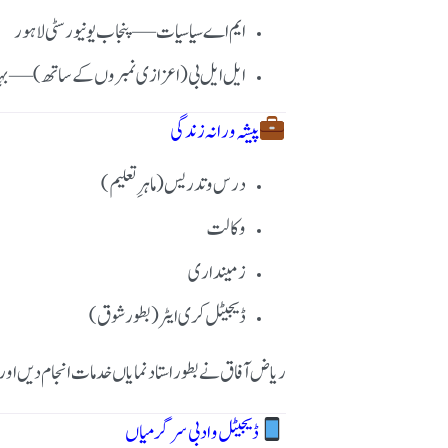
ایم اے سیاسیات — پنجاب یونیورسٹی لاہور
ایل ایل بی (اعزازی نمبروں کے ساتھ) — بہاؤا
پیشہ ورانہ زندگی
درس و تدریس (ماہرِ تعلیم)
وکالت
زمینداری
ڈیجیٹل کری ایٹر (بطور شوق)
ریاض آفاق نے بطور استاد نمایاں خدمات انجام دیں اور 
ڈیجیٹل و ادبی سرگرمیاں