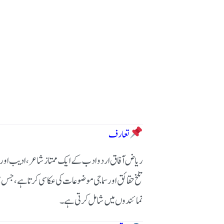
تعارف
ریاض آفاق اردو ادب کے ایک ممتاز شاعر، ادیب اور ڈیج
تلخ حقائق اور سماجی موضوعات کی عکاسی کرتا ہے، جس م
نمائندوں میں شامل کرتی ہے۔