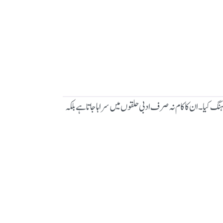
یا۔ ان کا کام نہ صرف ادبی حلقوں میں سراہا جاتا ہے بلکہ