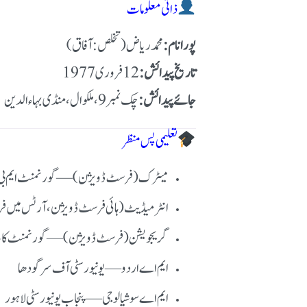
ذاتی معلومات
پورا نام:
محمد ریاض (تخلص: آفاق)
تاریخ پیدائش:
جائے پیدائش:
چک نمبر 9، ملکوال ، منڈی بہاءالدین
تعلیمی پس منظر
میٹرک (فرسٹ ڈویژن) — گورنمنٹ ایم بی ہائ
انٹرمیڈیٹ (ہائی فرسٹ ڈویژن، آرٹس میں ف
گریجویشن (فرسٹ ڈویژن) — گورنمنٹ کالج لا
ایم اے اردو — یونیورسٹی آف سرگودھا
ایم اے سوشیالوجی — پنجاب یونیورسٹی لاہور