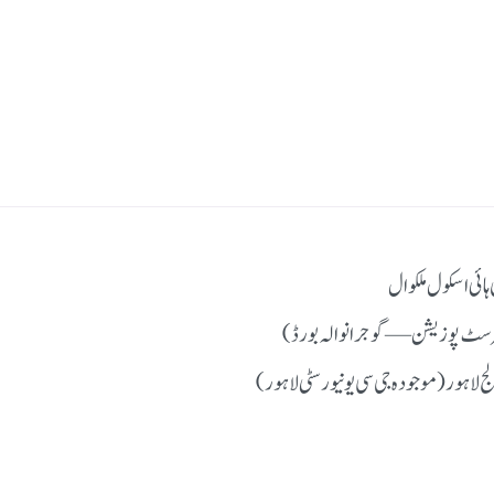
ی اسکول ملکوال
رسٹ پوزیشن — گوجرانوالہ بورڈ)
ہور (موجودہ جی سی یونیورسٹی لاہور)