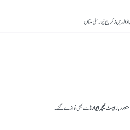
لدین زکریا یونیورسٹی ملتان
متعدد بار
بیسٹ ٹیچر ایوارڈ
سے بھی نوازے گئے۔