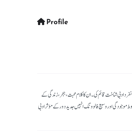
Profile
رد ادبی شناخت قائم کی۔ ان کا کلام محبت، ہجر، زندگی کے
وط موجودگی اور وسیع فالوونگ انہیں جدید دور کے مؤثر ادبی