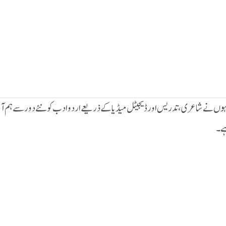
وں نے شاعری، تدریس اور ڈیجیٹل میڈیا کے ذریعے اردو ادب کو نئے دور سے ہم آہنگ ک
ہے۔