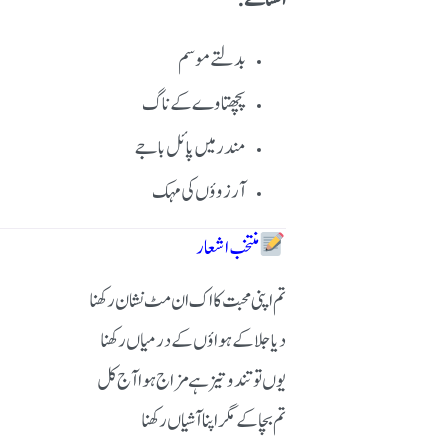
افسانے:
بدلتے موسم
پچھتاوے کے ناگ
مندر میں پائل باجے
آرزوؤں کی مہک
منتخب اشعار
تم اپنی محبت کا اک ان مٹ نشان رکھنا
دیا جلا کے ہواؤں کے درمیاں رکھنا
یوں تو تندو تیز ہے مزاج ہوا آج کل
تم بچا کے مگر اپنا آشیاں رکھنا