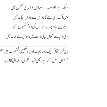
دیکھا ہے جلوہ جب سے اس کا بھری محفل میں
بس اک اسی لمحے کا ہوش سے ہوں بیگانہ میں
ملے ہیں جام جب سے اس کی دو آنکھوں کے
اسی دم سے آفاق اپنی ذات میں ہوں مے خانہ میں
ریاض آفاق ایک ہمہ جہت ادبی و تعلیمی شخصیت ہیں جنہ
نوجوان نسل کے لیے بھی ایک فکری رہنمائی کا ذریعہ 