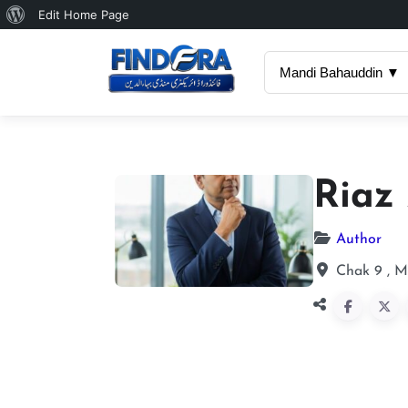
About
Edit Home Page
WordPress
Mandi Bahauddin ▼
Riaz
Author
Chak 9 , M