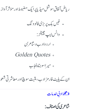
ریاض آفاق سوشل میڈیا پر ایک مضبوط اور مؤثر آواز 
فیس بک پر بڑی فالوونگ
واٹس ایپ چینلز:
اردو ادب و شاعری
Golden Quotes
میرا سوہنا پنجاب
ان کے پلیٹ فارمز ادب، مثبت سوچ اور معاشرتی شعور 
✍️ ادبی خدمات
شاعری کی اصناف: