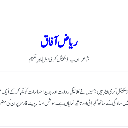
ریاض آفاق
شاعر | ادیب | ڈیجیٹل کری ایٹر | ماہرِ تعلیم
یٹل کری ایٹر ہیں جنہوں نے کلاسیکی روایت اور جدید احساسات کو یکجا کر کے ایک منف
یں سادگی کے ساتھ گہرائی اور تاثیر نمایاں ہے۔ سوشل میڈیا پلیٹ فارمز پر ان کی مضب